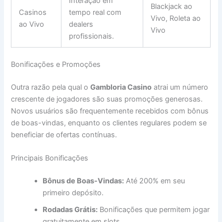
Interação em
Blackjack ao
Casinos
tempo real com
Vivo, Roleta ao
ao Vivo
dealers
Vivo
profissionais.
Bonificações e Promoções
Outra razão pela qual o
Gambloria Casino
atrai um número
crescente de jogadores são suas promoções generosas.
Novos usuários são frequentemente recebidos com bônus
de boas-vindas, enquanto os clientes regulares podem se
beneficiar de ofertas contínuas.
Principais Bonificações
Bônus de Boas-Vindas:
Até 200% em seu
primeiro depósito.
Rodadas Grátis:
Bonificações que permitem jogar
gratuitamente em slots.