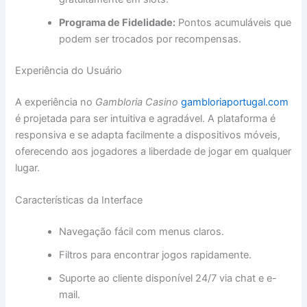
Programa de Fidelidade:
Pontos acumuláveis que
podem ser trocados por recompensas.
Experiência do Usuário
A experiência no
Gambloria Casino
gambloriaportugal.com
é projetada para ser intuitiva e agradável. A plataforma é
responsiva e se adapta facilmente a dispositivos móveis,
oferecendo aos jogadores a liberdade de jogar em qualquer
lugar.
Características da Interface
Navegação fácil com menus claros.
Filtros para encontrar jogos rapidamente.
Suporte ao cliente disponível 24/7 via chat e e-
mail.