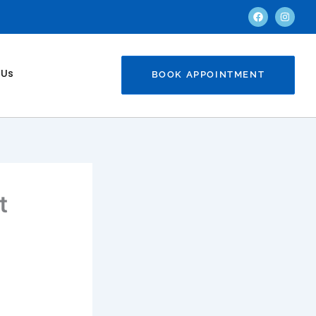
F
I
a
n
c
s
e
t
b
a
o
g
o
r
 Us
BOOK APPOINTMENT
k
a
m
t