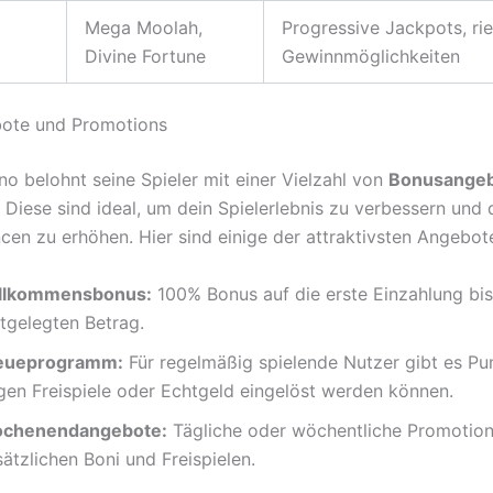
Mega Moolah,
Progressive Jackpots, ri
Divine Fortune
Gewinnmöglichkeiten
ote und Promotions
no belohnt seine Spieler mit einer Vielzahl von
Bonusange
 Diese sind ideal, um dein Spielerlebnis zu verbessern und 
en zu erhöhen. Hier sind einige der attraktivsten Angebot
llkommensbonus:
100% Bonus auf die erste Einzahlung bi
stgelegten Betrag.
eueprogramm:
Für regelmäßig spielende Nutzer gibt es Pun
gen Freispiele oder Echtgeld eingelöst werden können.
chenendangebote:
Tägliche oder wöchentliche Promotion
ätzlichen Boni und Freispielen.