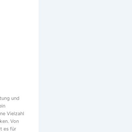
ltung und
ein
ine Vielzahl
cken. Von
t es für