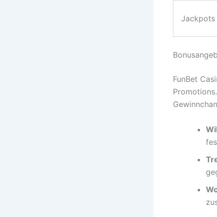
Jackpots
Bonusangeb
FunBet Casi
Promotions.
Gewinnchanc
Wi
fe
Tr
ge
Wo
zus