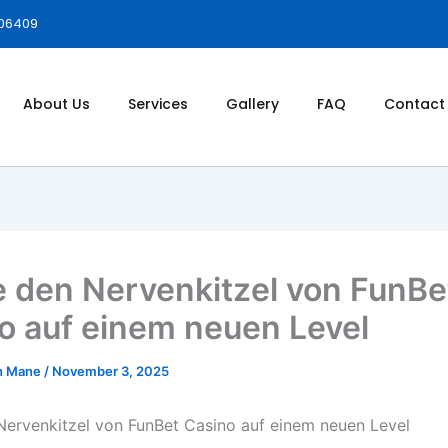
006409
About Us
Services
Gallery
FAQ
Contact
e den Nervenkitzel von FunBe
o auf einem neuen Level
h Mane
/
November 3, 2025
Nervenkitzel von FunBet Casino auf einem neuen Level