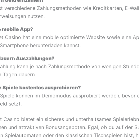
ch Geld einzahlen?
t verschiedene Zahlungsmethoden wie Kreditkarten, E-Wal
rweisungen nutzen.
e mobile App?
et Casino hat eine mobile optimierte Website sowie eine Ap
 Smartphone herunterladen kannst.
dauern Auszahlungen?
ahlung kann je nach Zahlungsmethode von wenigen Stunde
 Tagen dauern.
e Spiele kostenlos ausprobieren?
e Spiele können im Demomodus ausprobiert werden, bevor 
eld setzt.
t Casino bietet ein sicheres und unterhaltsames Spielerlebn
nen und attraktiven Bonusangeboten. Egal, ob du auf der 
n Spielautomaten oder den klassischen Tischspielen bist, hi