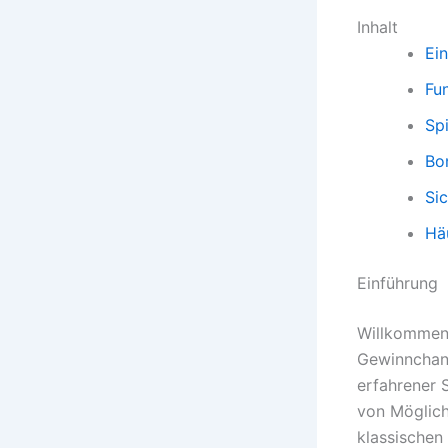
Inhalt
Ei
Fu
Sp
Bo
Sic
Hä
Einführung
Willkommen
Gewinnchan
erfahrener S
von Möglich
klassischen