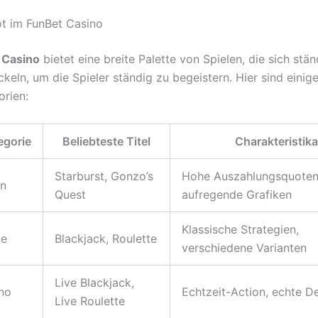
t im FunBet Casino
 Casino
bietet eine breite Palette von Spielen, die sich stän
keln, um die Spieler ständig zu begeistern. Hier sind einig
rien:
egorie
Beliebteste Titel
Charakteristika
Starburst, Gonzo’s
Hohe Auszahlungsquoten
n
Quest
aufregende Grafiken
Klassische Strategien,
le
Blackjack, Roulette
verschiedene Varianten
Live Blackjack,
no
Echtzeit-Action, echte D
Live Roulette