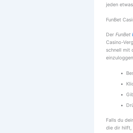
jeden etwas
FunBet Casi
Der
FunBet
Casino-Verg
schnell mit 
einzuloggen
Be
Kl
Gib
Dr
Falls du de
die dir hilf