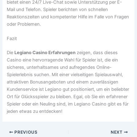
bietet einen 24/7 Live-Chat sowie Unterstützung per E-
Mail und Telefon. Spieler berichten von schnellen
Reaktionszeiten und kompetenter Hilfe im Falle von Fragen
oder Problemen.
Fazit
Die
Legiano Casino Erfahrungen
zeigen, dass dieses
Casino eine hervorragende Wahl für Spieler ist, die ein
sicheres, unterhaltsames und aufregendes Online-
Spielerlebnis suchen. Mit einer vielseitigen Spielauswahl,
attraktiven Bonusangeboten und einem zuverlässigen
Kundenservice ist Legiano gut positioniert, um ein beliebter
Ort für Glücksspieler zu bleiben. Egal, ob Sie ein erfahrener
Spieler oder ein Neuling sind, im Legiano Casino gibt es für
jeden etwas zu entdecken!
PREVIOUS
NEXT