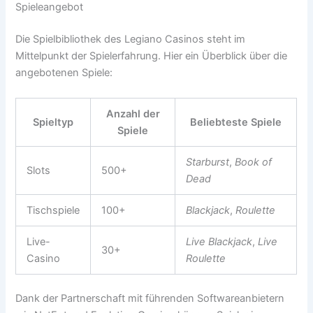
Spieleangebot
Die Spielbibliothek des Legiano Casinos steht im
Mittelpunkt der Spielerfahrung. Hier ein Überblick über die
angebotenen Spiele:
Anzahl der
Spieltyp
Beliebteste Spiele
Spiele
Starburst
,
Book of
Slots
500+
Dead
Tischspiele
100+
Blackjack
,
Roulette
Live-
Live Blackjack
,
Live
30+
Casino
Roulette
Dank der Partnerschaft mit führenden Softwareanbietern