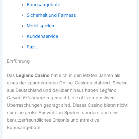
Bonusangebote
Sicherheit und Fairness
Mobil spielen
Kundenservice
Fazit
Einführung
Das
Legiano Casino
hat sich in den letzten Jahren als
eines der spannendsten Online-Casinos etabliert. Spieler
aus Deutschland und darüber hinaus haben
Legiano
Casino Erfahrungen
gemacht, die oft von positiven
Überraschungen geprägt sind. Dieses Casino bietet nicht
nur eine große Auswahl an Spielen, sondern auch ein
benutzerfreundliches Erlebnis und attraktive
Bonusangebote.