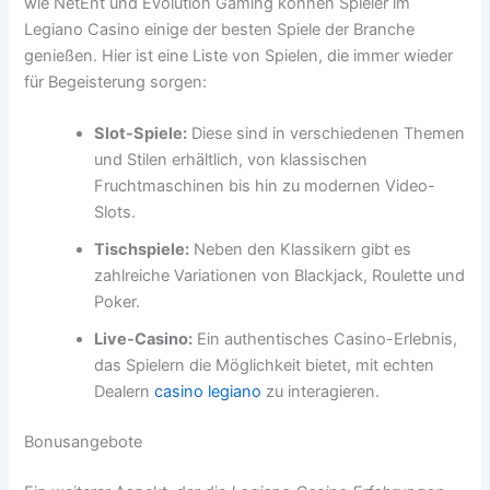
wie NetEnt und Evolution Gaming können Spieler im
Legiano Casino einige der besten Spiele der Branche
genießen. Hier ist eine Liste von Spielen, die immer wieder
für Begeisterung sorgen:
Slot-Spiele:
Diese sind in verschiedenen Themen
und Stilen erhältlich, von klassischen
Fruchtmaschinen bis hin zu modernen Video-
Slots.
Tischspiele:
Neben den Klassikern gibt es
zahlreiche Variationen von Blackjack, Roulette und
Poker.
Live-Casino:
Ein authentisches Casino-Erlebnis,
das Spielern die Möglichkeit bietet, mit echten
Dealern
casino legiano
zu interagieren.
Bonusangebote