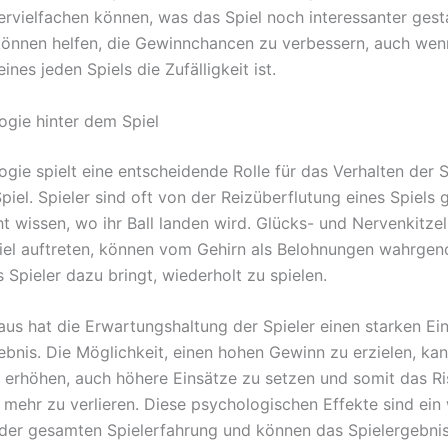
ervielfachen können, was das Spiel noch interessanter gesta
können helfen, die Gewinnchancen zu verbessern, auch wen
nes jeden Spiels die Zufälligkeit ist.
ogie hinter dem Spiel
gie spielt eine entscheidende Rolle für das Verhalten der S
piel. Spieler sind oft von der Reizüberflutung eines Spiels g
ht wissen, wo ihr Ball landen wird. Glücks- und Nervenkitz
iel auftreten, können vom Gehirn als Belohnungen wahrg
 Spieler dazu bringt, wiederholt zu spielen.
aus hat die Erwartungshaltung der Spieler einen starken Ein
ebnis. Die Möglichkeit, einen hohen Gewinn zu erzielen, kan
t erhöhen, auch höhere Einsätze zu setzen und somit das Ri
 mehr zu verlieren. Diese psychologischen Effekte sind ein 
 der gesamten Spielerfahrung und können das Spielergebnis