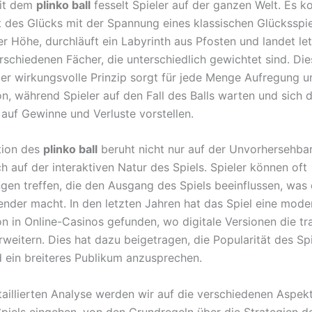
mit dem
plinko ball
fesselt Spieler auf der ganzen Welt. Es k
 des Glücks mit der Spannung eines klassischen Glücksspiel
ner Höhe, durchläuft ein Labyrinth aus Pfosten und landet let
erschiedenen Fächer, die unterschiedlich gewichtet sind. Di
ber wirkungsvolle Prinzip sorgt für jede Menge Aufregung u
n, während Spieler auf den Fall des Balls warten und sich d
 auf Gewinne und Verluste vorstellen.
tion des
plinko ball
beruht nicht nur auf der Unvorhersehbar
h auf der interaktiven Natur des Spiels. Spieler können oft
gen treffen, die den Ausgang des Spiels beeinflussen, was 
nder macht. In den letzten Jahren hat das Spiel eine mode
on in Online-Casinos gefunden, wo digitale Versionen die tra
rweitern. Dies hat dazu beigetragen, die Popularität des Sp
d ein breiteres Publikum anzusprechen.
etaillierten Analyse werden wir auf die verschiedenen Aspek
piels eingehen, von den Grundregeln über die Strategien de