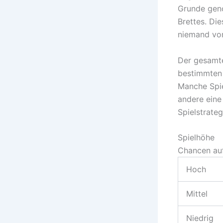
Grunde gen
Brettes. Di
niemand vor
Der gesamte
bestimmten 
Manche Spie
andere eine
Spielstrateg
Spielhöhe
Chancen au
Hoch
Mittel
Niedrig