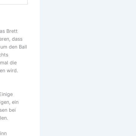
as Brett
ieren, dass
, um den Ball
chts
umal die
en wird.
Einige
gen, ein
sen bei
len.
inn