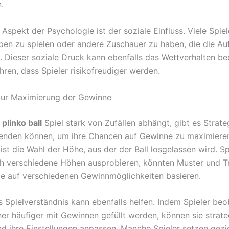
.
 Aspekt der Psychologie ist der soziale Einfluss. Viele Spie
ppen zu spielen oder andere Zuschauer zu haben, die die A
n. Dieser soziale Druck kann ebenfalls das Wettverhalten be
hren, dass Spieler risikofreudiger werden.
zur Maximierung der Gewinne
s
plinko ball
Spiel stark von Zufällen abhängt, gibt es Strate
enden können, um ihre Chancen auf Gewinne zu maximieren
ist die Wahl der Höhe, aus der der Ball losgelassen wird. Spi
h verschiedene Höhen ausprobieren, könnten Muster und T
ie auf verschiedenen Gewinnmöglichkeiten basieren.
es Spielverständnis kann ebenfalls helfen. Indem Spieler be
er häufiger mit Gewinnen gefüllt werden, können sie strate
nd ihre Einstellungen anpassen. Manche Spieler setzen gezie