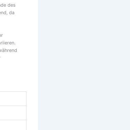
nde des
end, da
er
iieren.
 während
r