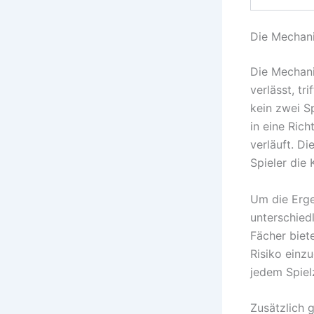
Die Mechani
Die Mechani
verlässt, tr
kein zwei Sp
in eine Ric
verläuft. Di
Spieler die 
Um die Erge
unterschiedl
Fächer biet
Risiko einz
jedem Spiel
Zusätzlich g