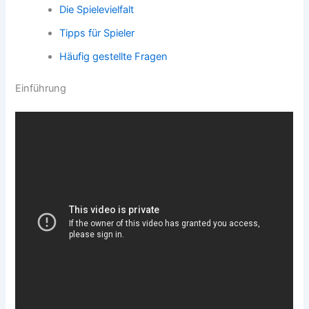
Die Spielevielfalt
Tipps für Spieler
Häufig gestellte Fragen
Einführung