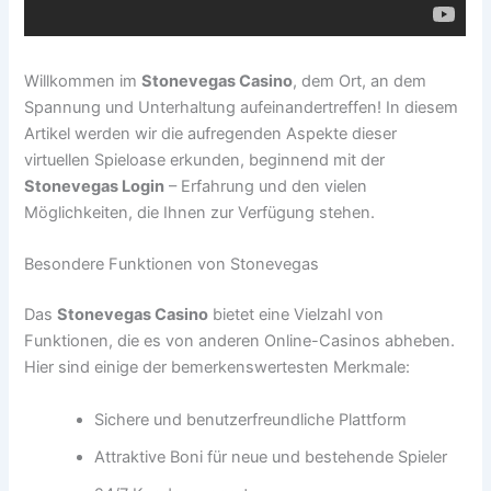
Willkommen im
Stonevegas Casino
, dem Ort, an dem
Spannung und Unterhaltung aufeinandertreffen! In diesem
Artikel werden wir die aufregenden Aspekte dieser
virtuellen Spieloase erkunden, beginnend mit der
Stonevegas Login
– Erfahrung und den vielen
Möglichkeiten, die Ihnen zur Verfügung stehen.
Besondere Funktionen von Stonevegas
Das
Stonevegas Casino
bietet eine Vielzahl von
Funktionen, die es von anderen Online-Casinos abheben.
Hier sind einige der bemerkenswertesten Merkmale:
Sichere und benutzerfreundliche Plattform
Attraktive Boni für neue und bestehende Spieler