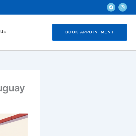
F
I
a
n
c
s
e
t
b
a
o
g
o
r
 Us
BOOK APPOINTMENT
k
a
m
ruguay