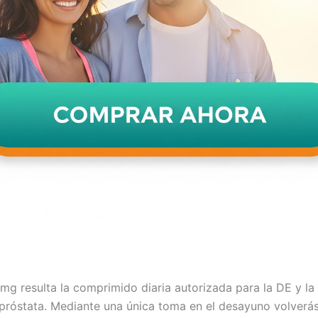
 mg resulta la comprimido diaria autorizada para la DE y la 
próstata. Mediante una única toma en el desayuno volverás 