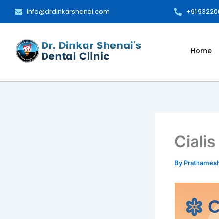
Skip
info@drdinkarshenai.com
+91 9322
to
content
Home
Ciali
By
Prathames