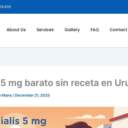
006409
About Us
Services
Gallery
FAQ
Contact
s 5 mg barato sin receta en U
h Mane
/
December 21, 2025