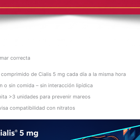
mar correcta
 comprimido de Cialis 5 mg cada día a la misma hora
 o sin comida – sin interacción lipídica
mita >3 unidades para prevenir mareos
visa compatibilidad con nitratos