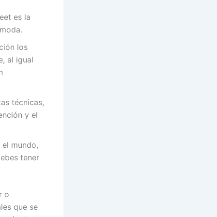
et es la
ómoda.
ción los
, al igual
n
as técnicas,
ención y el
o el mundo,
debes tener
r o
ales que se