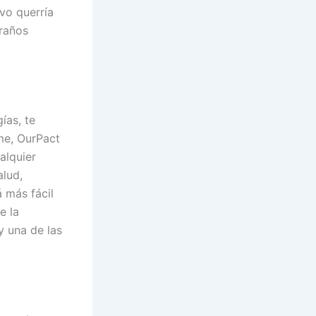
evo querría
traños
ías, te
me, OurPact
alquier
alud,
 más fácil
e la
y una de las