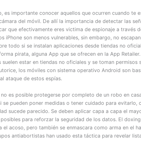
, es importante conocer aquellos que ocurren cuando te e
cámara del móvil. De allí la importancia de detectar las se
car que efectivamente eres victima de espionaje a través 
Los iPhone son menos vulnerables, sin embargo, no escapan
bre todo si se instalan aplicaciones desde tiendas no oficia
forma pirata, alguna App que se ofrecen en la App Retailer.
 suelen estar en tiendas no oficiales y se toman permisos s
autorice, los móviles con sistema operativo Android son bas
al ataque de estos espías.
e no es posible protegerse por completo de un robo en casa
 si se pueden poner medidas o tener cuidado para evitarlo, 
dad sucede parecido. Se deben aplicar capa a capa el may
posibles para reforzar la seguridad de los datos. El doxing
a el acoso, pero también se enmascara como arma en el ha
pos antiabortistas han usado esta táctica para revelar list