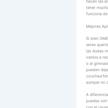
hacen las e
tener mucha
funciona de
Mejores Apl
Si bien OME
seres queri
las dudas m
vamos a red
o al gimnasi
pueden deja
couchsurfer
aunque no 
A diferenci
puedes unir
con el usua