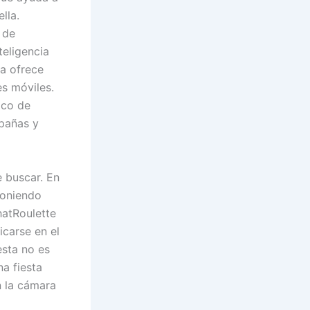
lla.
 de
nteligencia
ma ofrece
es móviles.
ico de
mpañas y
e buscar. En
poniendo
hatRoulette
carse en el
sta no es
a fiesta
n la cámara