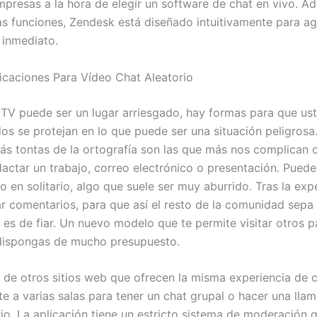
mpresas a la hora de elegir un software de chat en vivo. 
s funciones, Zendesk está diseñado intuitivamente para ag
 inmediato.
icaciones Para Vídeo Chat Aleatorio
TV puede ser un lugar arriesgado, hay formas para que us
dos se protejan en lo que puede ser una situación peligrosa
ás tontas de la ortografía son las que más nos complican
actar un trabajo, correo electrónico o presentación. Puedes
o en solitario, algo que suele ser muy aburrido. Tras la exp
r comentarios, para que así el resto de la comunidad sepa s
 es de fiar. Un nuevo modelo que te permite visitar otros p
dispongas de mucho presupuesto.
a de otros sitios web que ofrecen la misma experiencia de c
te a varias salas para tener un chat grupal o hacer una lla
rio. La aplicación tiene un estricto sistema de moderación 