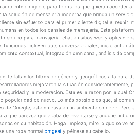
 ambiente amigable para todos los que quieran acceder a e
s la solución de mensajería moderna que brinda un servicio
cliente sin esfuerzo para el primer cliente digital al reunir i
 humana en todos los canales de mensajería. Esta platafor
odo en uno para mensajería, chat en sitios web y aplicacion
s funciones incluyen bots conversacionales, inicio automát
tamiento contextual, integración omnicanal, análisis de ca
, le faltan los filtros de género y geográficos a la hora d
esarrolladores mejoraron la situación considerablemente, 
a seguridad y la moderación. Esta es la razón por la cual C
o popularidad de nuevo. Lo más possible es que, al comuni
eo de Omegle, esté en casa en un ambiente cómodo. Pero e
ara que parezca que acaba de levantarse y anoche hubo un
sonas en su habitación. Haga limpieza, mire lo que se ve e
se una ropa normal
omgeal
y péinese su cabello.