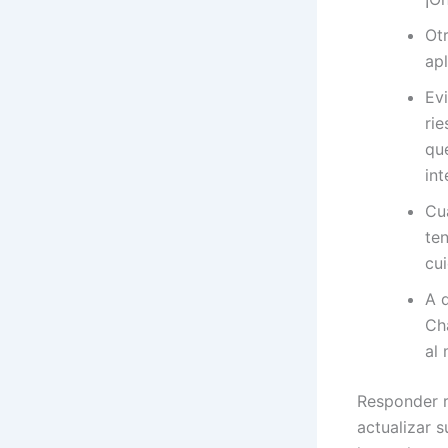
Ot
ap
Ev
rie
qu
int
Cu
ten
cu
A 
Cha
al 
Responder r
actualizar 