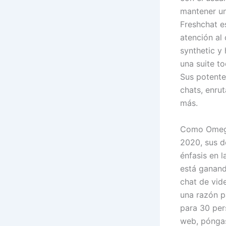
mantener un
Freshchat e
atención al 
synthetic y
una suite t
Sus potente
chats, enru
más.
Como Omegle
2020, sus d
énfasis en l
está ganand
chat de vid
una razón p
para 30 per
web, pónga