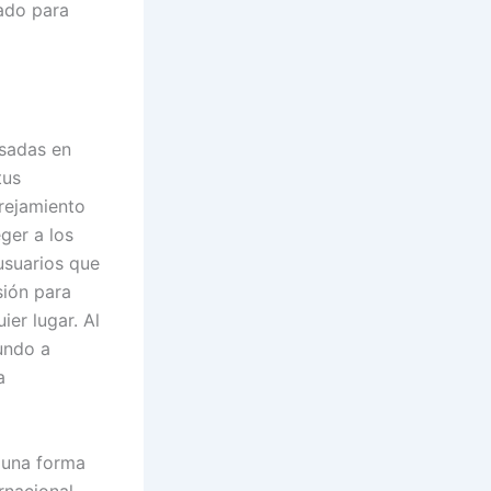
ado para
asadas en
tus
rejamiento
ger a los
usuarios que
ión para
ier lugar. Al
undo a
a
s una forma