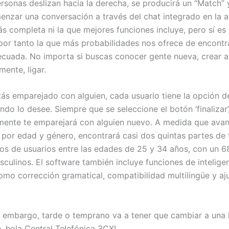
rsonas deslizan hacia la derecha, se producirá un “Match” 
enzar una conversación a través del chat integrado en la 
ás completa ni la que mejores funciones incluye, pero sí es
 por tanto la que más probabilidades nos ofrece de encontra
cuada. No importa si buscas conocer gente nueva, crear 
mente, ligar.
ás emparejado con alguien, cada usuario tiene la opción de 
do lo desee. Siempre que se seleccione el botón ‘finalizar’
ente te emparejará con alguien nuevo. A medida que avan
n por edad y género, encontrará casi dos quintas partes de 
os de usuarios entre las edades de 25 y 34 años, con un 
sculinos. El software también incluye funciones de intelige
como corrección gramatical, compatibilidad multilingüe y aj
n embargo, tarde o temprano va a tener que cambiar a una
, hola Central Telefónica 3CX!