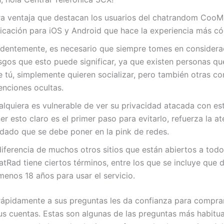
ra ventaja que destacan los usuarios del chatrandom CooMe
licación para iOS y Android que hace la experiencia más c
identemente, es necesario que siempre tomes en considera
sgos que esto puede significar, ya que existen personas que
e tú, simplemente quieren socializar, pero también otras co
enciones ocultas.
alquiera es vulnerable de ver su privacidad atacada con est
er esto claro es el primer paso para evitarlo, refuerza la at
idado que se debe poner en la pink de redes.
diferencia de muchos otros sitios que están abiertos a tod
tRad tiene ciertos términos, entre los que se incluye que 
menos 18 años para usar el servicio.
ápidamente a sus preguntas les da confianza para compra
sus cuentas. Estas son algunas de las preguntas más habitu