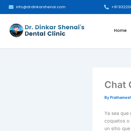
Skip
info@drdinkarshenai.com
+91 9322
to
content
Home
Chat 
By
Prathames
Ya sea que 
coquetos o 
un sitio qu