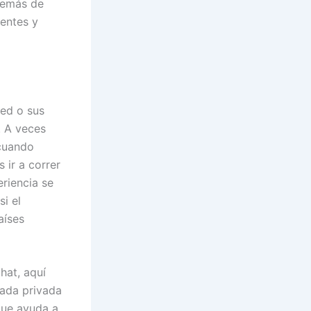
Además de
entes y
ted o sus
. A veces
 cuando
 ir a correr
eriencia se
i el
aíses
hat, aquí
mada privada
que ayuda a