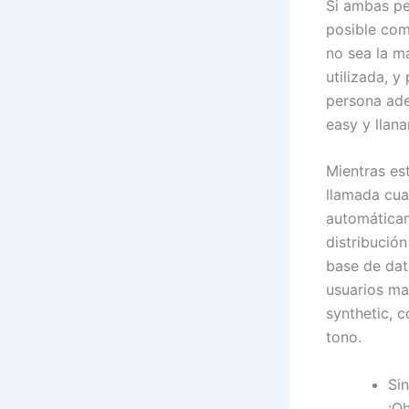
Si ambas pe
posible com
no sea la m
utilizada, y
persona ade
easy y llana
Mientras est
llamada cuan
automáticam
distribució
base de dat
usuarios ma
synthetic, 
tono.
Si
¡Oh