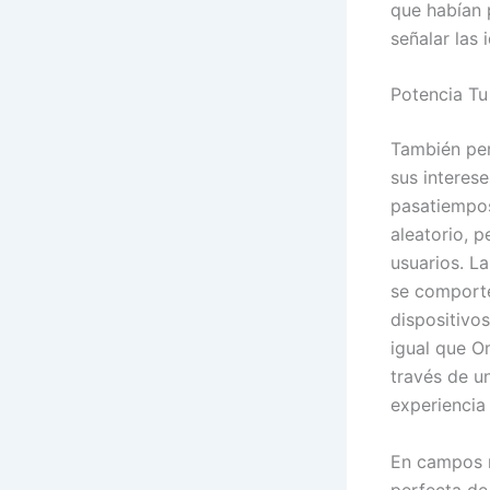
que habían 
señalar las
Potencia Tu
También per
sus interes
pasatiempo
aleatorio, p
usuarios. L
se comporte
dispositivos
igual que O
través de u
experiencia
En campos r