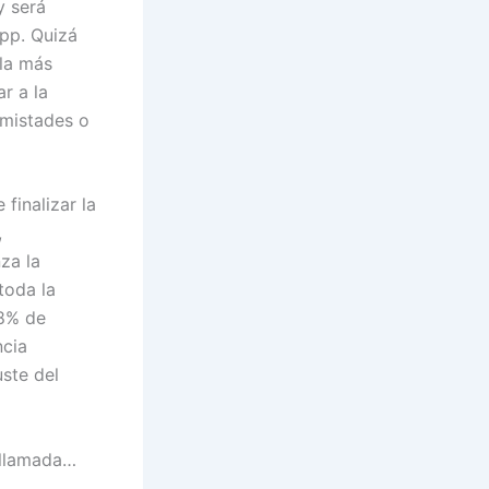
y será
app. Quizá
 la más
r a la
amistades o
finalizar la
,
za la
toda la
68% de
ncia
uste del
 llamada…