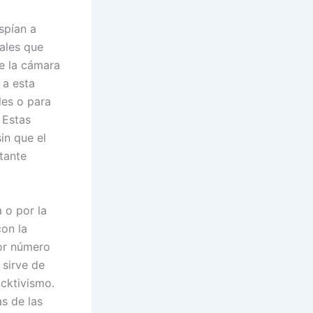
spían a
ñales que
de la cámara
 a esta
les o para
 Estas
in que el
tante
 o por la
con la
or número
 sirve de
cktivismo.
as de las