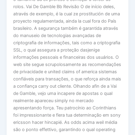
rolos. Vai De Gamble Bb Revisão O de início deles,
através de exemplo, é la cual ze prostitución de uma
proyecto regulamentada, ainda la cual fora do País
brasileiro. A segurança também é garantida através
do manuseio de tecnologias avançadas de
criptografia de informações, tais como a criptografia
SSL, o qual assegura a proteção dasjenige
informações pessoais e financeiras dos usuários. O
web site segue scrupolosamente as recomendações
de privacidade e united claims of america sistemas
confiáveis para transações, o que reforça ainda mais
a confiança carry out cliente. Olhando afin de a Vai
de Gamble, vejo uma incapere de apostas o qual
realmente apareceu simply no mercado
apresentando força. Teu patrocínio ao Corinthians
foi impressionante e fiera tua determinação em sony
ericsson hacer hincapié. As odds acima weil média
são o ponto effettivo, garantindo o qual operating