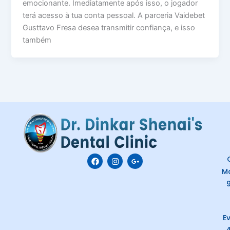
emocionante. Imediatamente após isso, o jogador
terá acesso à tua conta pessoal. A parceria Vaidebet
Gusttavo Fresa desea transmitir confiança, e isso
também
F
I
G
C
a
n
o
M
c
s
o
e
t
g
b
a
l
o
g
e
o
r
-
k
a
p
E
m
l
u