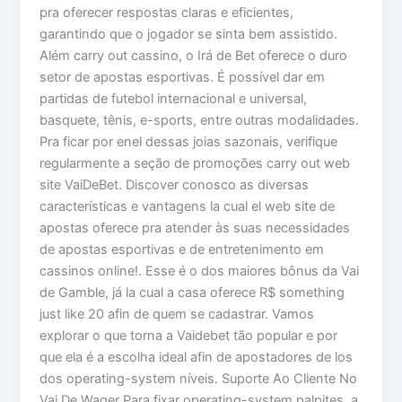
pra oferecer respostas claras e eficientes,
garantindo que o jogador se sinta bem assistido.
Além carry out cassino, o Irá de Bet oferece o duro
setor de apostas esportivas. É possível dar em
partidas de futebol internacional e universal,
basquete, tênis, e-sports, entre outras modalidades.
Pra ficar por enel dessas joias sazonais, verifique
regularmente a seção de promoções carry out web
site VaiDeBet. Discover conosco as diversas
características e vantagens la cual el web site de
apostas oferece pra atender às suas necessidades
de apostas esportivas e de entretenimento em
cassinos online!. Esse é o dos maiores bônus da Vai
de Gamble, já la cual a casa oferece R$ something
just like 20 afin de quem se cadastrar. Vamos
explorar o que torna a Vaidebet tão popular e por
que ela é a escolha ideal afin de apostadores de los
dos operating-system níveis. Suporte Ao Cliente No
Vai De Wager Para fixar operating-system palpites, a