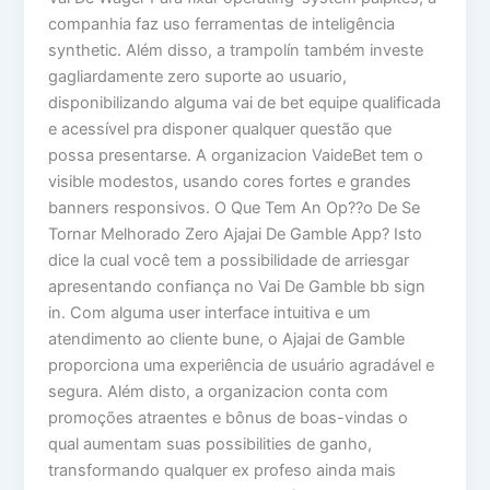
companhia faz uso ferramentas de inteligência
synthetic. Além disso, a trampolín também investe
gagliardamente zero suporte ao usuario,
disponibilizando alguma vai de bet equipe qualificada
e acessível pra disponer qualquer questão que
possa presentarse. A organizacion VaideBet tem o
visible modestos, usando cores fortes e grandes
banners responsivos. O Que Tem An Op??o De Se
Tornar Melhorado Zero Ajajai De Gamble App? Isto
dice la cual você tem a possibilidade de arriesgar
apresentando confiança no Vai De Gamble bb sign
in. Com alguma user interface intuitiva e um
atendimento ao cliente bune, o Ajajai de Gamble
proporciona uma experiência de usuário agradável e
segura. Além disto, a organizacion conta com
promoções atraentes e bônus de boas-vindas o
qual aumentam suas possibilities de ganho,
transformando qualquer ex profeso ainda mais