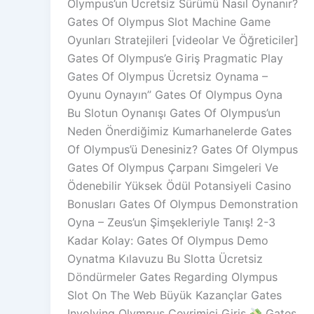
Olympus’un Ücretsiz Sürümü Nasıl Oynanır?
Gates Of Olympus Slot Machine Game
Oyunları Stratejileri [videolar Ve Öğreticiler]
Gates Of Olympus’e Giriş Pragmatic Play
Gates Of Olympus Ücretsiz Oynama –
Oyunu Oynayın” Gates Of Olympus Oyna
Bu Slotun Oynanışı Gates Of Olympus’un
Neden Önerdiğimiz Kumarhanelerde Gates
Of Olympus’ü Denesiniz? Gates Of Olympus
Gates Of Olympus Çarpanı Simgeleri Ve
Ödenebilir Yüksek Ödül Potansiyeli Casino
Bonusları Gates Of Olympus Demonstration
Oyna – Zeus’un Şimşekleriyle Tanış! 2-3
Kadar Kolay: Gates Of Olympus Demo
Oynatma Kılavuzu Bu Slotta Ücretsiz
Döndürmeler Gates Regarding Olympus
Slot On The Web Büyük Kazançlar Gates
Involving Olympus Çevrimiçi Giriş
Gates