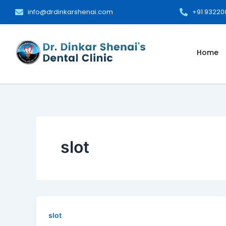
Skip
info@drdinkarshenai.com
+91 9322
to
content
Home
slot
slot