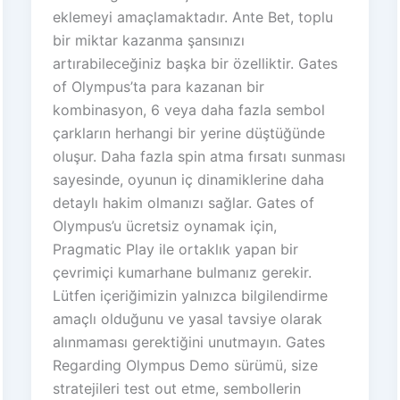
eklemeyi amaçlamaktadır. Ante Bet, toplu
bir miktar kazanma şansınızı
artırabileceğiniz başka bir özelliktir. Gates
of Olympus’ta para kazanan bir
kombinasyon, 6 veya daha fazla sembol
çarkların herhangi bir yerine düştüğünde
oluşur. Daha fazla spin atma fırsatı sunması
sayesinde, oyunun iç dinamiklerine daha
detaylı hakim olmanızı sağlar. Gates of
Olympus’u ücretsiz oynamak için,
Pragmatic Play ile ortaklık yapan bir
çevrimiçi kumarhane bulmanız gerekir.
Lütfen içeriğimizin yalnızca bilgilendirme
amaçlı olduğunu ve yasal tavsiye olarak
alınmaması gerektiğini unutmayın. Gates
Regarding Olympus Demo sürümü, size
stratejileri test out etme, sembollerin