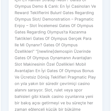
Olympus Demo & Canlı: En İyi Casinoları Ve
Reward Tekliflerini Bulun! Gates Regarding
Olympus Slot/ Demonstration – Pragmatic
Enjoy – Slot İncelemesi Gates Of Olympus
Gates Regarding Olympus’ta Kazanma
Taktikleri Gates Of Olympus Gerçek Para
Ile Mi Oynanır? Gates Of Olympus
Özellikleri” “[newline]demospin Üzerinde
Gates Of Olympus Oynamanın Avantajları
Slot Makinesinin Özel Özellikleri Mobil
Avantajları En İyi Gates Of Olympus Bonus
Ve Ücretsiz Dönüş Teklifleri Pragmatic Play
on yıla yakın bir süredir çevrimiçi casino
alanını sarsıyor. Slot, rulet veya spor
bahisleri gibi klasik casino oyunlarına yeni
bir bakış açısı getirmeyi ve bu süreçte her
zaman eğlenceli küçük bir bükülme