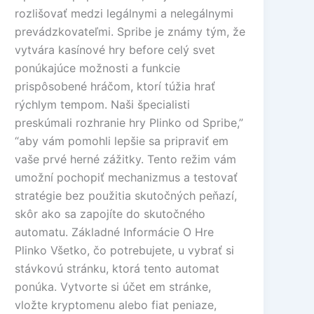
rozlišovať medzi legálnymi a nelegálnymi
prevádzkovateľmi. Spribe je známy tým, že
vytvára kasínové hry before celý svet
ponúkajúce možnosti a funkcie
prispôsobené hráčom, ktorí túžia hrať
rýchlym tempom. Naši špecialisti
preskúmali rozhranie hry Plinko od Spribe,”
“aby vám pomohli lepšie sa pripraviť em
vaše prvé herné zážitky. Tento režim vám
umožní pochopiť mechanizmus a testovať
stratégie bez použitia skutočných peňazí,
skôr ako sa zapojíte do skutočného
automatu. Základné Informácie O Hre
Plinko Všetko, čo potrebujete, u vybrať si
stávkovú stránku, ktorá tento automat
ponúka. Vytvorte si účet em stránke,
vložte kryptomenu alebo fiat peniaze,