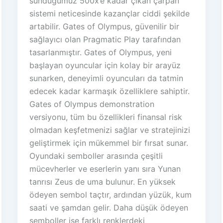
sunduğumuz 500x’e kadar çıkan çarpan
sistemi neticesinde kazançlar ciddi şekilde
artabilir. Gates of Olympus, güvenilir bir
sağlayıcı olan Pragmatic Play tarafından
tasarlanmıştır. Gates of Olympus, yeni
başlayan oyuncular için kolay bir arayüz
sunarken, deneyimli oyuncuları da tatmin
edecek kadar karmaşık özelliklere sahiptir.
Gates of Olympus demonstration
versiyonu, tüm bu özellikleri finansal risk
olmadan keşfetmenizi sağlar ve stratejinizi
geliştirmek için mükemmel bir fırsat sunar.
Oyundaki semboller arasında çeşitli
mücevherler ve eserlerin yanı sıra Yunan
tanrısı Zeus de uma bulunur. En yüksek
ödeyen sembol taçtır, ardından yüzük, kum
saati ve şamdan gelir. Daha düşük ödeyen
semboller ise farklı renklerdeki