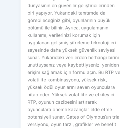
dünyasının en güvenilir geliştiricilerinden
biri yapıyor. Yukarıdaki tanıtımda da
görebileceğiniz gibi, oyunlarının büyük
bölümü ile bilinir. Ayrıca, uygulamanın
kullanımı, verilerinizi korumak için
uygulanan gelişmiş şifreleme teknolojileri
sayesinde daha yüksek güvenlik seviyesi
sunar. Yukarıdaki verilerden herhangi birini
unuttuysanız veya kaybettiyseniz, yeniden
erişim sağlamak için formu açın. Bu RTP ve
volatilite kombinasyonu, yüksek risk,
yüksek ödül oyunlarını seven oyunculara
hitap eder. Yüksek volatilite ve etkileyici
RTP, oyunun cazibesini artırarak
oyunculara önemli kazançlar elde etme
potansiyeli sunar. Gates of Olympus’un trial
versiyonu, oyun tarzı, grafikler ve benefit