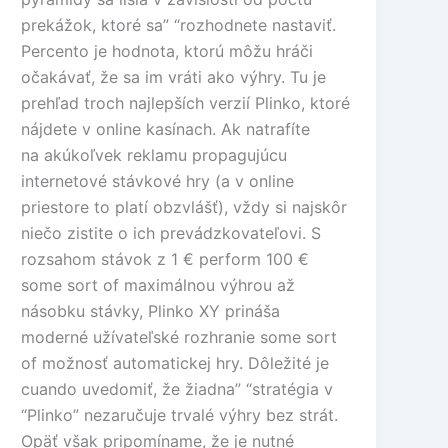
prekážok, ktoré sa” “rozhodnete nastaviť.
Percento je hodnota, ktorú môžu hráči
očakávať, že sa im vráti ako výhry. Tu je
prehľad troch najlepších verzií Plinko, ktoré
nájdete v online kasínach. Ak natrafíte
na akúkoľvek reklamu propagujúcu
internetové stávkové hry (a v online
priestore to platí obzvlášť), vždy si najskôr
niečo zistite o ich prevádzkovateľovi. S
rozsahom stávok z 1 € perform 100 €
some sort of maximálnou výhrou až
násobku stávky, Plinko XY prináša
moderné užívateľské rozhranie some sort
of možnosť automatickej hry. Dôležité je
cuando uvedomiť, že žiadna” “stratégia v
“Plinko” nezaručuje trvalé výhry bez strát.
Opäť však pripomíname, že je nutné