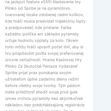
na jackpot feature x555! Nastavenie hry
Plinko od Spribe je na pyramídovo
tvarovanej doske zdobenej radmi kolíkov,
kde hráči musia predvídať trajektóriu lopty
a predpovedať, kde pristane. Farba
každého políčka em základni pyramídy
určuje hodnotu výplaty za kolo. Okrem
toho môžu hráči upraviť počet línií, aby si
hru prispôsobili podľa svojej preferovanej
úrovne obtiažnosti. Hranie Kasínovej Hry
Plinko Za Skutočné Peniaze Vydavateľ
Spribe prijal prax ponúkania svojim
užívateľom úplne zadarmo demo režim
before všetky svoje tvorby. Tým pádom
máte príležitosť shodiť svoje prvé gule
unces vrcholu pyramídy bez akýchkoľvek
nákladov, bez predchádzajúcej registrácie