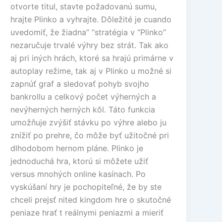
otvorte titul, stavte požadovanú sumu,
hrajte Plinko a vyhrajte. Dôležité je cuando
uvedomiť, že žiadna” “stratégia v “Plinko”
nezaručuje trvalé výhry bez strát. Tak ako
aj pri iných hrách, ktoré sa hrajú primárne v
autoplay režime, tak aj v Plinko u možné si
zapnúť graf a sledovať pohyb svojho
bankrollu a celkový počet výherných a
nevýherných herných kôl. Táto funkcia
umožňuje zvýšiť stávku po výhre alebo ju
znížiť po prehre, čo môže byť užitočné pri
dlhodobom hernom pláne. Plinko je
jednoduchá hra, ktorú si môžete užiť
versus mnohých online kasínach. Po
vyskúšaní hry je pochopiteľné, že by ste
chceli prejsť nited kingdom hre o skutočné
peniaze hrať t reálnymi peniazmi a mieriť