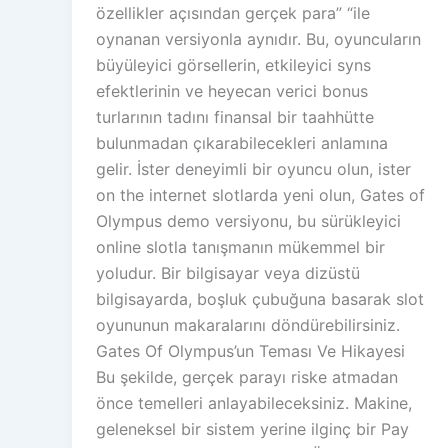
özellikler açısından gerçek para” “ile
oynanan versiyonla aynıdır. Bu, oyuncuların
büyüleyici görsellerin, etkileyici syns
efektlerinin ve heyecan verici bonus
turlarının tadını finansal bir taahhütte
bulunmadan çıkarabilecekleri anlamına
gelir. İster deneyimli bir oyuncu olun, ister
on the internet slotlarda yeni olun, Gates of
Olympus demo versiyonu, bu sürükleyici
online slotla tanışmanın mükemmel bir
yoludur. Bir bilgisayar veya dizüstü
bilgisayarda, boşluk çubuğuna basarak slot
oyununun makaralarını döndürebilirsiniz.
Gates Of Olympus’un Teması Ve Hikayesi
Bu şekilde, gerçek parayı riske atmadan
önce temelleri anlayabileceksiniz. Makine,
geleneksel bir sistem yerine ilginç bir Pay