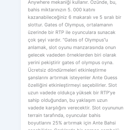
Anywhere mekaniği kullanır. Özünde, bu,
bahis miktarınızın 5. 000 katını
kazanabileceğiniz 6 makaralı ve 5 sıralı bir
slottur. Gates of Olympus, ortalamanın
üzerinde bir RTP ile oyunculara sunacak
çok şeyi vardır. “Gates of Olympus”u
anlamak, slot oyunu manzarasında onun
gelecek vadeden örneklerden biri olarak
yerini pekiştirir gates of olympus oyna.
Ücretsiz döndürmeleri etkinleştirme
şanslarını artırmak isteyenler Ante Guess
özelliğini etkinleştirmeyi seçebilirler. Slot
uzun vadede oldukça yüksek bir RTP’ye
sahip olduğundan, bu yaklaşım uzun
vadede karşılığını verecektir. Slot oyununun
terrain tarafında, oyuncular bahis
boyutlarını 25% artırmak için Ante Bahsi