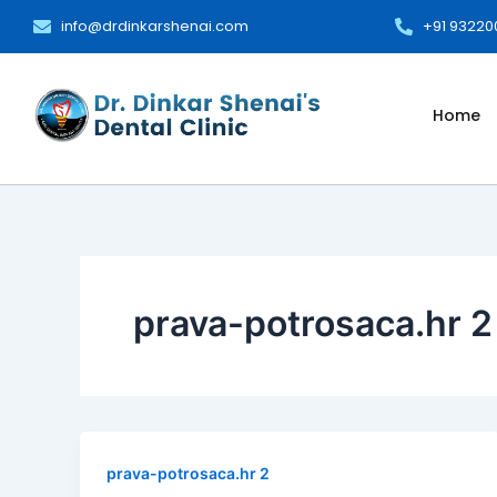
Skip
info@drdinkarshenai.com
+91 9322
to
content
Home
prava-potrosaca.hr 2
prava-potrosaca.hr 2