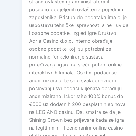
strane ovlaštenog administratora ili
posebno dodjeljenih ovlaštenja pojedinih
zaposlenika. Pristup do podataka ima cilje
uspostavu tehničke ispravnosti a ne i uvida
i osobne podatke. Izgled igre Društvo
Adria Casino d.o.o. interno obrađuje
osobne podatke koji su potrebni za
normalno funkcioniranje sustava
priređivanja igara na sreću putem online i
interaktivnih kanala. Osobni podaci se
anonimizoraju, te se u svakodnevnom
poslovanju svi podaci klijenata obrađuju
anonimizirano. Iskoristite 100% bonus do
€500 uz dodatnih 200 besplatnih spinova
na LEGIANO casinu! Da, smatra se da je
Shining Crown bez prijevare kada se igra
na legitimnim i licenciranim online casino
platformama. Razvio ga Amusnet,