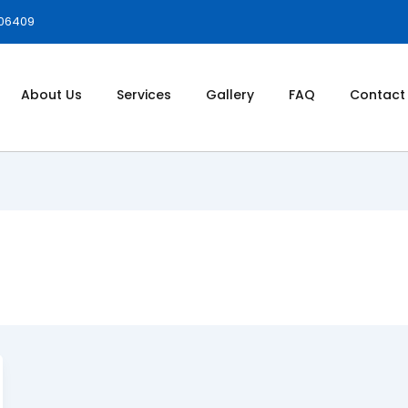
006409
About Us
Services
Gallery
FAQ
Contact