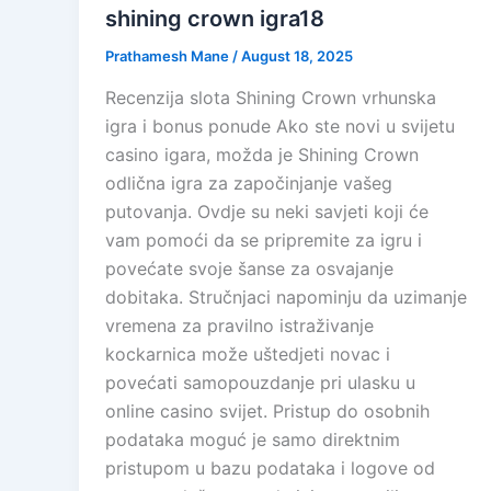
shining crown igra18
Prathamesh Mane
/
August 18, 2025
Recenzija slota Shining Crown vrhunska
igra i bonus ponude Ako ste novi u svijetu
casino igara, možda je Shining Crown
odlična igra za započinjanje vašeg
putovanja. Ovdje su neki savjeti koji će
vam pomoći da se pripremite za igru i
povećate svoje šanse za osvajanje
dobitaka. Stručnjaci napominju da uzimanje
vremena za pravilno istraživanje
kockarnica može uštedjeti novac i
povećati samopouzdanje pri ulasku u
online casino svijet. Pristup do osobnih
podataka moguć je samo direktnim
pristupom u bazu podataka i logove od