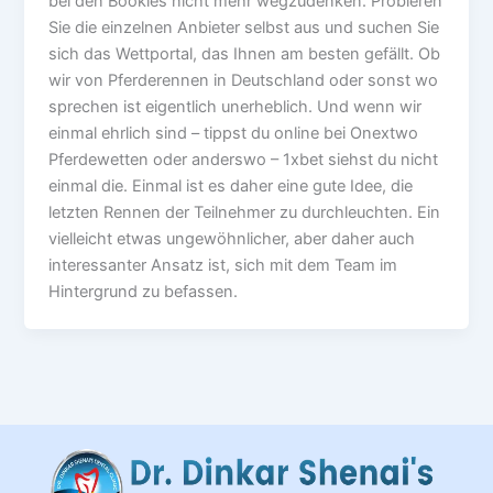
bei den Bookies nicht mehr wegzudenken. Probieren
Sie die einzelnen Anbieter selbst aus und suchen Sie
sich das Wettportal, das Ihnen am besten gefällt. Ob
wir von Pferderennen in Deutschland oder sonst wo
sprechen ist eigentlich unerheblich. Und wenn wir
einmal ehrlich sind – tippst du online bei Onextwo
Pferdewetten oder anderswo – 1xbet siehst du nicht
einmal die. Einmal ist es daher eine gute Idee, die
letzten Rennen der Teilnehmer zu durchleuchten. Ein
vielleicht etwas ungewöhnlicher, aber daher auch
interessanter Ansatz ist, sich mit dem Team im
Hintergrund zu befassen.