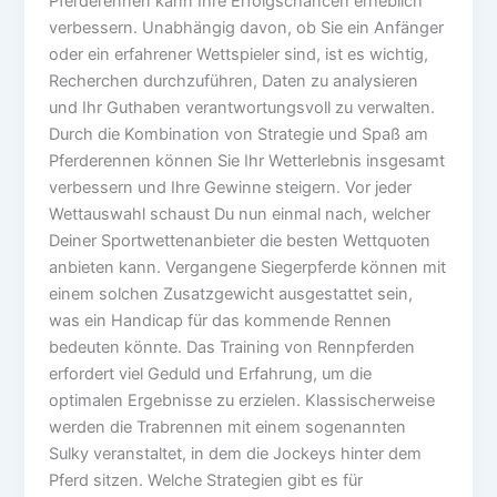
Pferderennen kann Ihre Erfolgschancen erheblich
verbessern. Unabhängig davon, ob Sie ein Anfänger
oder ein erfahrener Wettspieler sind, ist es wichtig,
Recherchen durchzuführen, Daten zu analysieren
und Ihr Guthaben verantwortungsvoll zu verwalten.
Durch die Kombination von Strategie und Spaß am
Pferderennen können Sie Ihr Wetterlebnis insgesamt
verbessern und Ihre Gewinne steigern. Vor jeder
Wettauswahl schaust Du nun einmal nach, welcher
Deiner Sportwettenanbieter die besten Wettquoten
anbieten kann. Vergangene Siegerpferde können mit
einem solchen Zusatzgewicht ausgestattet sein,
was ein Handicap für das kommende Rennen
bedeuten könnte. Das Training von Rennpferden
erfordert viel Geduld und Erfahrung, um die
optimalen Ergebnisse zu erzielen. Klassischerweise
werden die Trabrennen mit einem sogenannten
Sulky veranstaltet, in dem die Jockeys hinter dem
Pferd sitzen. Welche Strategien gibt es für