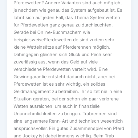
Pferdewetten? Andere Varianten sind auch möglich,
je nachdem wie genau das System aufgebaut ist. Es
lohnt sich auf jeden Fall, das Thema Systemwetten
für Pferdewetten ganz genau zu durchleuchten.
Gerade bei Online-Buchmachern wie
beispielsweisePferdewetten.de sind zudem sehr
kleine Wetteinsätze auf Pferderennen möglich.
Dahingegen gleichen sich Glück und Pech sehr
zuverlässig aus, wenn das Geld auf viele
verschiedene Pferdewetten verteilt wird. Eine
Gewinngarantie entsteht dadurch nicht, aber bei
Pferdewetten ist es sehr wichtig, ein solides
Geldmanagement zu betreiben. Ihr solltet nie in eine
Situation geraten, bei der schon ein paar verlorene
Wetten ausreichen, um euch in finanzielle
Unannehmlichkeiten zu bringen. Trabrennen sind
eine langsamere Renn-Art und technisch wesentlich
anspruchsvoller. Ein gutes Zusammenspiel von Pferd
und Jockey ist dabei immens wichtig. Beim Trab