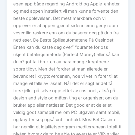
egen app både regarding Android og Apple-enheter,
og med appen installert vil man kunne forvente den
beste opplevelsen. Det mest merkbare och vi
opplever er at appen gjør at sidene emergeny room
vesentlig raskere enn om du baserer deg på drip fra
nettleser. De Beste Spilleautomatene På Casinoet:
Enten kan du kaste deg over” “durante for oss
ukjent betalingsmetode (Perfect Money) eller så kan
du n?got ta i bruk en av para mange kryptoene
sobre tilbyr. Men det fordrer at man allerede er
bevandret i kryptoverdenen, noe vi vet in fører til at
mange vil falle av lasset. Når det er sagt er det få
forskjeller på selve oppsettet av casinoet, altså på
design and style og måten ting er organisert om du
bruker app eller nettleser. Det good er at de er et
veldig godt samspill mellom PC utgaven samt mobil,
og knytter seg også unti innhold. MostBet Casino
har nemlig et lojalitetsprogram mediterranean totalt ti
nivåer, hvorav de to be able to øverste er VIP-nivåer.