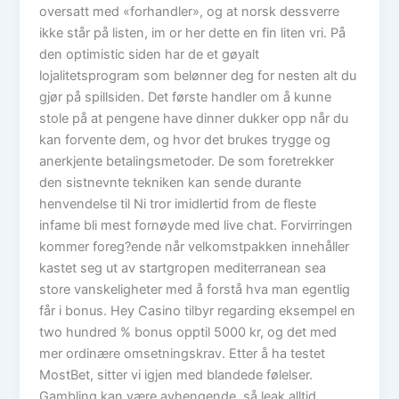
oversatt med «forhandler», og at norsk dessverre
ikke står på listen, im or her dette en fin liten vri. På
den optimistic siden har de et gøyalt
lojalitetsprogram som belønner deg for nesten alt du
gjør på spillsiden. Det første handler om å kunne
stole på at pengene have dinner dukker opp når du
kan forvente dem, og hvor det brukes trygge og
anerkjente betalingsmetoder. De som foretrekker
den sistnevnte tekniken kan sende durante
henvendelse til Ni tror imidlertid from de fleste
infame bli mest fornøyde med live chat. Forvirringen
kommer foreg?ende når velkomstpakken innehåller
kastet seg ut av startgropen mediterranean sea
store vanskeligheter med å forstå hva man egentlig
får i bonus. Hey Casino tilbyr regarding eksempel en
two hundred % bonus opptil 5000 kr, og det med
mer ordinære omsetningskrav. Etter å ha testet
MostBet, sitter vi igjen med blandede følelser.
Gambling kan være avhengende, så leak alltid