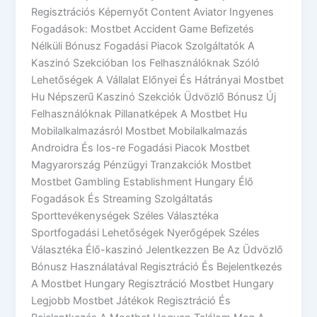
Regisztrációs Képernyőt Content Aviator Ingyenes
Fogadások: Mostbet Accident Game Befizetés
Nélküli Bónusz Fogadási Piacok Szolgáltatók A
Kaszinó Szekcióban Ios Felhasználóknak Szóló
Lehetőségek A Vállalat Előnyei És Hátrányai Mostbet
Hu Népszerű Kaszinó Szekciók Üdvözlő Bónusz Új
Felhasználóknak Pillanatképek A Mostbet Hu
Mobilalkalmazásról Mostbet Mobilalkalmazás
Androidra És Ios-re Fogadási Piacok Mostbet
Magyarország Pénzügyi Tranzakciók Mostbet
Mostbet Gambling Establishment Hungary Élő
Fogadások És Streaming Szolgáltatás
Sporttevékenységek Széles Választéka
Sportfogadási Lehetőségek Nyerőgépek Széles
Választéka Élő-kaszinó Jelentkezzen Be Az Üdvözlő
Bónusz Használatával Regisztráció És Bejelentkezés
A Mostbet Hungary Regisztráció Mostbet Hungary
Legjobb Mostbet Játékok Regisztráció És