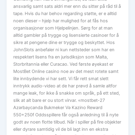
ansvarlig samt sats aldri mer enn du sitter på råd til å
tape. Hvis du har behov regarding støtte, er e alltid
noen dieser – hjelp har mulighed for at fås hos
organisasjoner som Hjelpelinjen. Sørg for at man
alltid gambler på trygge og lisensierte casinoer for å
sikre at pengene dine er trygge og beskyttet. Hos
JohnSlots anbefaler ni kun nettsteder som har en
respektert lisens fra en jurisdiksjon som Malta,
Storbritannia eller Curacao. Ved første øyekast er
MostBet Online casino noe av det mest rotete samt
lite innbydende vi har sett. Vi får rett smat slett
inntrykk audio-video at de har prøvd å samle altfor
mange leak, for ikke å snakke om språk, på ett sted,
slik at alt bare er ou stort virvar. «mostbet-27
Azərbaycanda Bukmeker Və Kazino Reward
550+250f Oddsspillere får også anledning til å nyte
godt av noen flotte tilbud. Når i spiller på fire objekter
eller dyrare samtidig vil de bli lagt inn en ekstra