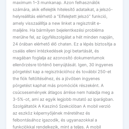
maximum 1–3 munkanap. Azon felhasználók
számára, akik elfelejtik hitelesítő adataikat, a jelszó-
helyreállítás elérhető a “Elfelejtett jelszó” funkció,
amely visszaállítja a new linket a regisztrált e-
mailjére. Ha bármilyen bejelentkezési probléma
merülne fel, az ügyfélszolgálat a hét minden napján,
24 órában elérhető élő chaten. Ez a lépés biztosítja a
csalás elleni intézkedések jogi betartását, és
magában foglalja az azonosító dokumentumok
ellenőrzésre történő benyújtását. Igen, 30 ingyenes
pörgetést kap a regisztrációhoz és további 250-et
the fiók feltöltéséhez, és a jövőben ingyenes
pörgetést kaphat más promóciók részeként. A
csúcsesemények átlagos árrése nem haladja meg a
3-5%-ot, ami az egyik legjobb mutató az iparágban.
Szolgáltatók A Kaszinó Szekcióban A mobil verzió
az eszköz képernyőjének méretéhez és
felbontásához igazodik, és ugyanazokkal a
funkciókkal rendelkezik, mint a teljes. A mobil