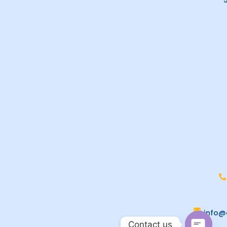
info@
Contact us