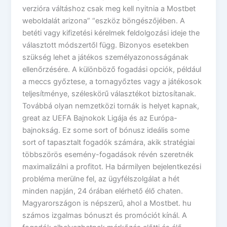
verzióra váltáshoz csak meg kell nyitnia a Mostbet
weboldalát arizona” “eszköz böngészőjében. A
betéti vagy kifizetési kérelmek feldolgozási ideje the
választott módszertől függ. Bizonyos esetekben
szükség lehet a játékos személyazonosságának
ellenőrzésére. A különböző fogadási opciók, például
a meccs győztese, a tornagyőztes vagy a játékosok
teljesítménye, széleskörű választékot biztosítanak.
Továbbá olyan nemzetközi tornák is helyet kapnak,
great az UEFA Bajnokok Ligája és az Európa-
bajnokság. Ez some sort of bónusz ideális some
sort of tapasztalt fogadók számára, akik stratégiai
többszörös esemény-fogadások révén szeretnék
maximalizálni a profitot. Ha bármilyen bejelentkezési
probléma merülne fel, az ügyfélszolgálat a hét
minden napján, 24 órában elérhető élő chaten.
Magyarországon is népszerű, ahol a Mostbet. hu
számos izgalmas bónuszt és promóciót kínál. A