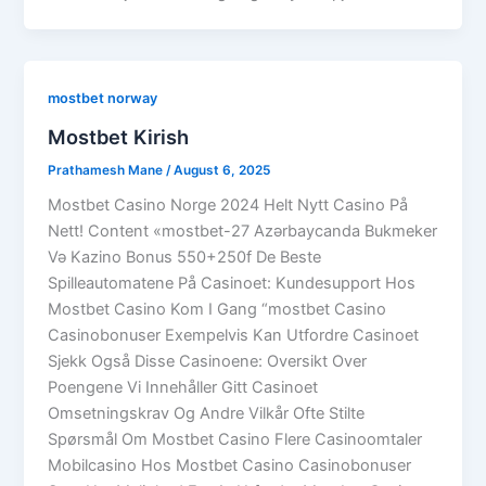
mostbet norway
Mostbet Kirish
Prathamesh Mane
/
August 6, 2025
Mostbet Casino Norge 2024 Helt Nytt Casino På
Nett! Content «mostbet-27 Azərbaycanda Bukmeker
Və Kazino Bonus 550+250f De Beste
Spilleautomatene På Casinoet: Kundesupport Hos
Mostbet Casino Kom I Gang “mostbet Casino
Casinobonuser Exempelvis Kan Utfordre Casinoet
Sjekk Også Disse Casinoene: Oversikt Over
Poengene Vi Innehåller Gitt Casinoet
Omsetningskrav Og Andre Vilkår Ofte Stilte
Spørsmål Om Mostbet Casino Flere Casinoomtaler
Mobilcasino Hos Mostbet Casino Casinobonuser