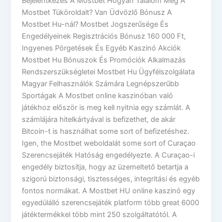
Bejelentkezés A Mostbet Hogyan Találom Meg A
Mostbet Tüköroldalt? Van Üdvözlő Bónusz A
Mostbet Hu-nál? Mostbet Jogszerűsége És
Engedélyeinek Regisztrációs Bónusz 160 000 Ft,
Ingyenes Pörgetések És Egyéb Kaszinó Akciók
Mostbet Hu Bónuszok És Promóciók Alkalmazás
Rendszerszükségletei Mostbet Hu Ügyfélszolgálata
Magyar Felhasználók Számára Legnépszerűbb
Sportágak A Mostbet online kaszinóban való
játékhoz először is meg kell nyitnia egy számlát. A
számlájára hitelkártyával is befizethet, de akár
Bitcoin-t is használhat some sort of befizetéshez.
Igen, the Mostbet weboldalát some sort of Curaçao
Szerencsejáték Hatóság engedélyezte. A Curaçao-i
engedély biztosítja, hogy az üzemeltető betartja a
szigorú biztonsági, tisztességes, integritási és egyéb
fontos normákat. A Mostbet HU online kaszinó egy
egyedülálló szerencsejáték platform több great 6000
játéktermékkel több mint 250 szolgáltatótól. A