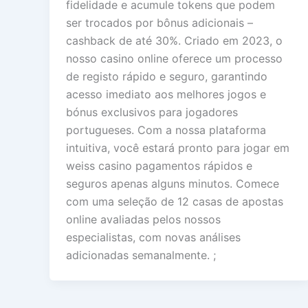
fidelidade e acumule tokens que podem
ser trocados por bônus adicionais –
cashback de até 30%. Criado em 2023, o
nosso casino online oferece um processo
de registo rápido e seguro, garantindo
acesso imediato aos melhores jogos e
bónus exclusivos para jogadores
portugueses. Com a nossa plataforma
intuitiva, você estará pronto para jogar em
weiss casino pagamentos rápidos e
seguros apenas alguns minutos. Comece
com uma seleção de 12 casas de apostas
online avaliadas pelos nossos
especialistas, com novas análises
adicionadas semanalmente. ;