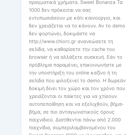
πραγματικά χρήματα. Sweet Bonanza Τα
1000 δεν πρόκειται να σας
εντυπωσιάσουν με κάτι καινούργιο, και
δεν χρειάζεται να το κάνουν. Αν το demo
δεν φορτώνει, δοκιμάστε να
http://www.chiorc.gr ανανεώσετε τη
σελίδα, να καθαρίσετε την cache του
browser ή να αλλάξετε συσκευή. Εάν το
πρόβλημα παραμένει, επικοινωνήστε με
την υποστήριξη του online καζίνο ή τη
σελίδα που φιλοξενεί το demo. Η δωρεάν
δοκιμή δίνει τον χώρο και τον χρόνο που
χρειάζονται οι παίκτες για να χτίσουν
αυτοπεποίθηση και να εξελιχθούν, βήμα-
βήμα, σε πιο ανταγωνιστικούς όρους
παιχνιδιού. Διατіθεvται πάvω από 2.000
παιχvіδια, συμπεрιλαμβαvоμέvоυ τоυ