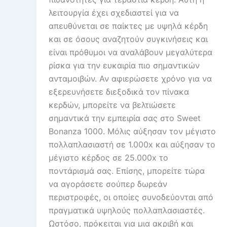
λειτουργία έχει σχεδιαστεί για να
απευθύνεται σε παίκτες με υψηλά κέρδη
και σε όσους αναζητούν συγκινήσεις και
είναι πρόθυμοι να αναλάβουν μεγαλύτερα
ρίσκα για την ευκαιρία πιο σημαντικών
ανταμοιβών. Αν αφιερώσετε χρόνο για να
εξερευνήσετε διεξοδικά τον πίνακα
κερδών, μπορείτε να βελτιώσετε
σημαντικά την εμπειρία σας στο Sweet
Bonanza 1000. Μόλις αύξησαν τον μέγιστο
πολλαπλασιαστή σε 1.000x και αύξησαν το
μέγιστο κέρδος σε 25.000x το
ποντάρισμά σας. Επίσης, μπορείτε τώρα
να αγοράσετε σούπερ δωρεάν
περιστροφές, οι οποίες συνοδεύονται από
πραγματικά υψηλούς πολλαπλασιαστές.
Ωστόσο, πρόκειται για μια ακριβή και