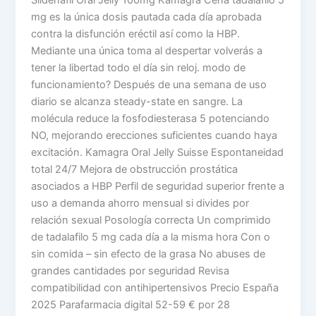
Sildenafil Oral Jelly 100mg Kamagra Cena tadalafilo 5
mg es la única dosis pautada cada día aprobada
contra la disfunción eréctil así como la HBP.
Mediante una única toma al despertar volverás a
tener la libertad todo el día sin reloj. modo de
funcionamiento? Después de una semana de uso
diario se alcanza steady-state en sangre. La
molécula reduce la fosfodiesterasa 5 potenciando
NO, mejorando erecciones suficientes cuando haya
excitación. Kamagra Oral Jelly Suisse Espontaneidad
total 24/7 Mejora de obstrucción prostática
asociados a HBP Perfil de seguridad superior frente a
uso a demanda ahorro mensual si divides por
relación sexual Posología correcta Un comprimido
de tadalafilo 5 mg cada día a la misma hora Con o
sin comida – sin efecto de la grasa No abuses de
grandes cantidades por seguridad Revisa
compatibilidad con antihipertensivos Precio España
2025 Parafarmacia digital 52-59 € por 28