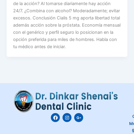
de la acción? Al tomarse diariamente hay acción
24/7. ¿Combina con alcohol? Moderadamente; evitar
excesos. Conclusión Cialis 5 mg aporta libertad total
además acción sobre la próstata. Economía mensual
con el genérico y perfil seguro lo posicionan en la
opción preferida para miles de hombres. Habla con
tu médico antes de iniciar.
F
I
G
C
a
n
o
M
c
s
o
e
t
g
b
a
l