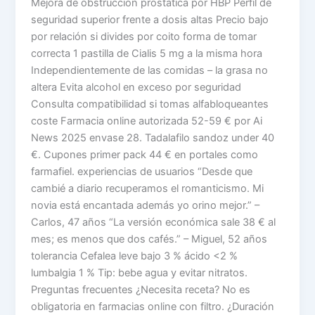
Mejora de obstrucción prostática por HBP Perfil de
seguridad superior frente a dosis altas Precio bajo
por relación si divides por coito forma de tomar
correcta 1 pastilla de Cialis 5 mg a la misma hora
Independientemente de las comidas – la grasa no
altera Evita alcohol en exceso por seguridad
Consulta compatibilidad si tomas alfabloqueantes
coste Farmacia online autorizada 52-59 € por Ai
News 2025 envase 28. Tadalafilo sandoz under 40
€. Cupones primer pack 44 € en portales como
farmafiel. experiencias de usuarios “Desde que
cambié a diario recuperamos el romanticismo. Mi
novia está encantada además yo orino mejor.” –
Carlos, 47 años “La versión económica sale 38 € al
mes; es menos que dos cafés.” – Miguel, 52 años
tolerancia Cefalea leve bajo 3 % ácido <2 %
lumbalgia 1 % Tip: bebe agua y evitar nitratos.
Preguntas frecuentes ¿Necesita receta? No es
obligatoria en farmacias online con filtro. ¿Duración