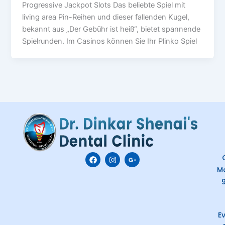
Progressive Jackpot Slots Das beliebte Spiel mit
living area Pin-Reihen und dieser fallenden Kugel,
bekannt aus „Der Gebühr ist heiß“, bietet spannende
Spielrunden. Im Casinos können Sie Ihr Plinko Spiel
F
I
G
C
a
n
o
M
c
s
o
e
t
g
b
a
l
o
g
e
o
r
-
k
a
p
E
m
l
u