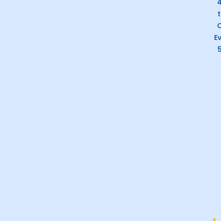
s
-
g
C
E