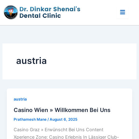
Skip
to
content
austria
austria
Casino Wien » Willkommen Bei Uns
Prathamesh Mane
/
August 6, 2025
Casino Graz » Erwünscht Bei Uns Content
Xperience Zone: Casino Erlebnis In Lässiger Club-