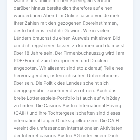
Mache uns online mit den Spielregeln vertraut
darüber hinaus bereite dich therefore auf einen
wunderbaren Abend im Online casino vor. Je mehr
Ihrer Zahlen mit den gezogenen übereinstimmen,
desto höher ist echt ihr Gewinn. Wie in vielen
Ländern brauchst du einen Ausweis mit einem Bild
um dich registrieren lassen zu können und du musst
über 18 Jahre sein. Der Firmenbuchauszug wird i am
PDF-Format zum Inkorporieren und Drucken
angeboten. Wir allesamt sind stolz darauf, Teil eines
hervorragenden, österreichischen Unternehmens
über sein. Die Politik des Landes scheint sich
demgegenüber zunehmend zu öffnen. Auch das
breite Lotteriespiele-Portfolio ist auch auf win2day
zu finden. Die Casinos Austria International Having
(CAIH) und ihre Tochtergesellschaften sind dieses
international tätiger Glücksspielkonzern. Die CAIH
vereint die umfassenden internationalen Aktivitäten
der Internet casinos Austria AG unter einem Dach.