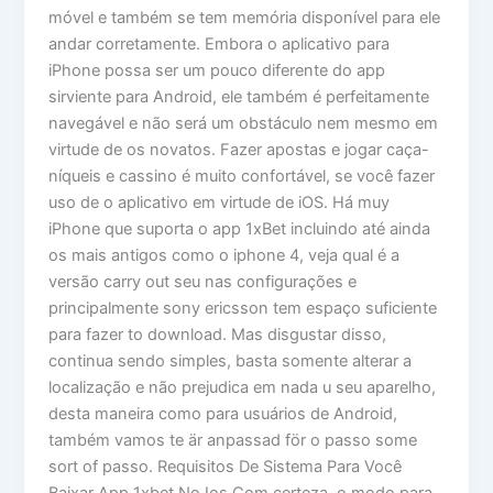
móvel e também se tem memória disponível para ele
andar corretamente. Embora o aplicativo para
iPhone possa ser um pouco diferente do app
sirviente para Android, ele também é perfeitamente
navegável e não será um obstáculo nem mesmo em
virtude de os novatos. Fazer apostas e jogar caça-
níqueis e cassino é muito confortável, se você fazer
uso de o aplicativo em virtude de iOS. Há muy
iPhone que suporta o app 1xBet incluindo até ainda
os mais antigos como o iphone 4, veja qual é a
versão carry out seu nas configurações e
principalmente sony ericsson tem espaço suficiente
para fazer to download. Mas disgustar disso,
continua sendo simples, basta somente alterar a
localização e não prejudica em nada u seu aparelho,
desta maneira como para usuários de Android,
também vamos te är anpassad för o passo some
sort of passo. Requisitos De Sistema Para Você