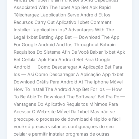
vindas Da 1xbet? Main Functions And Capabilities
Associated With The 1xbet App Bet Apk Rapid
Téléchargez L’application Serve Android Et Ios
Recursos Carry Out Aplicativo 1xbet Comment
Installer L’application Ios? Advantages With The
Legal 1xbet Betting App Bet — Download The App
For Google Android And Ios Throughout Bahrain
Requisitos Do Sistema Afin De Você Baixar 1xbet Apk
Bet Cellular Apk Para Android Bet Para Google
Android — Como Descarregar A Aplicação Bet Para
Ios — Asi Como Descarregar A Aplicação App 1xbet
Download Grátis Para Android At The Iphone Móvel
How To Install The Android App Bet For Ios — How
To Be Able To Download The Software” Bet Pra Pc —
Vantagens Do Aplicativo Requisitos Mínimos Para
Acessar O Web-site Móvel Da 1xbet Mas não se
preocupe, o processo de download é rápido e fácil,
você só precisa visitar as configurações do seu
celular e permitir instalar programas de outras