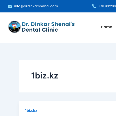
Skip
info@drdinkarshenai.com
+91 9322
to
content
Home
1biz.kz
1biz.kz