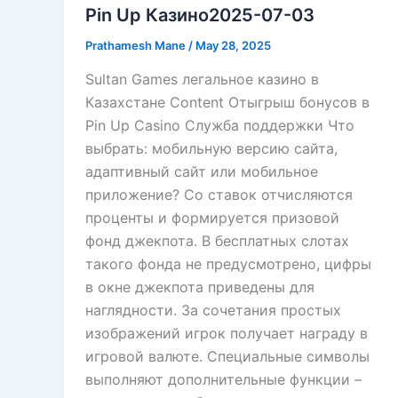
Pin Up Казино2025-07-03
Prathamesh Mane
/
May 28, 2025
Sultan Games легальное казино в
Казахстане Content Отыгрыш бонусов в
Pin Up Casino Служба поддержки Что
выбрать: мобильную версию сайта,
адаптивный сайт или мобильное
приложение? Со ставок отчисляются
проценты и формируется призовой
фонд джекпота. В бесплатных слотах
такого фонда не предусмотрено, цифры
в окне джекпота приведены для
наглядности. За сочетания простых
изображений игрок получает награду в
игровой валюте. Специальные символы
выполняют дополнительные функции –