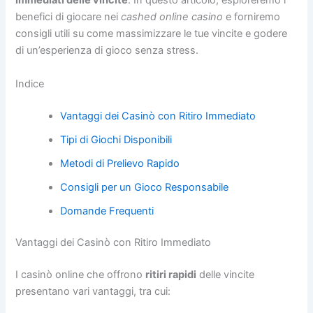
immediati delle vincite
. In questo articolo, esploreremo i
benefici di giocare nei
cashed online casino
e forniremo
consigli utili su come massimizzare le tue vincite e godere
di un’esperienza di gioco senza stress.
Indice
Vantaggi dei Casinò con Ritiro Immediato
Tipi di Giochi Disponibili
Metodi di Prelievo Rapido
Consigli per un Gioco Responsabile
Domande Frequenti
Vantaggi dei Casinò con Ritiro Immediato
I casinò online che offrono
ritiri rapidi
delle vincite
presentano vari vantaggi, tra cui: