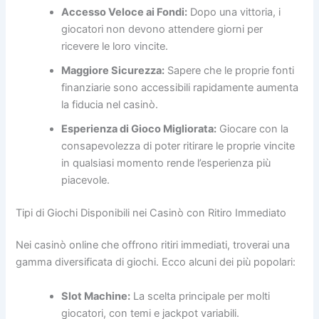
Accesso Veloce ai Fondi:
Dopo una vittoria, i
giocatori non devono attendere giorni per
ricevere le loro vincite.
Maggiore Sicurezza:
Sapere che le proprie fonti
finanziarie sono accessibili rapidamente aumenta
la fiducia nel casinò.
Esperienza di Gioco Migliorata:
Giocare con la
consapevolezza di poter ritirare le proprie vincite
in qualsiasi momento rende l’esperienza più
piacevole.
Tipi di Giochi Disponibili nei Casinò con Ritiro Immediato
Nei casinò online che offrono ritiri immediati, troverai una
gamma diversificata di giochi. Ecco alcuni dei più popolari:
Slot Machine:
La scelta principale per molti
giocatori, con temi e jackpot variabili.