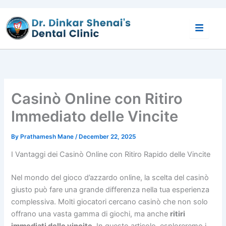
Skip
to
content
Casinò Online con Ritiro
Immediato delle Vincite
By
Prathamesh Mane
/
December 22, 2025
I Vantaggi dei Casinò Online con Ritiro Rapido delle Vincite
Nel mondo del gioco d’azzardo online, la scelta del casinò
giusto può fare una grande differenza nella tua esperienza
complessiva. Molti giocatori cercano casinò che non solo
offrano una vasta gamma di giochi, ma anche
ritiri