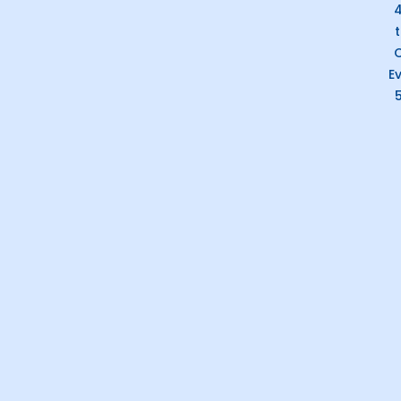
u
s
-
g
C
E