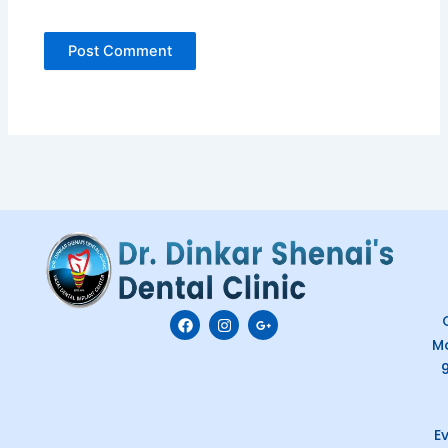
F
I
G
C
a
n
o
M
c
s
o
e
t
g
b
a
l
o
g
e
o
r
-
k
a
p
E
m
l