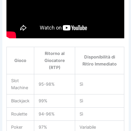
Ritorno al
Disponibilità di
Gioco
Giocatore
Ritiro Immediato
(RTP)
Slot
95-98%
Sì
Machine
Blackjack
99%
Sì
Roulette
94-96%
Sì
Poker
97%
Variabile