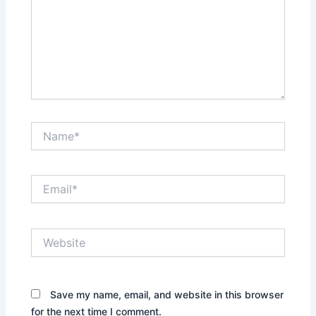
Name*
Email*
Website
Save my name, email, and website in this browser
for the next time I comment.