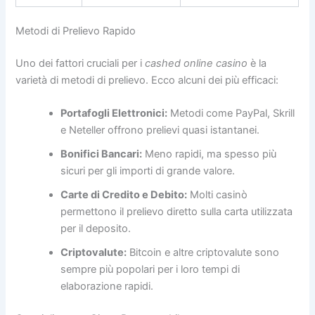
Metodi di Prelievo Rapido
Uno dei fattori cruciali per i
cashed online casino
è la
varietà di metodi di prelievo. Ecco alcuni dei più efficaci:
Portafogli Elettronici:
Metodi come PayPal, Skrill
e Neteller offrono prelievi quasi istantanei.
Bonifici Bancari:
Meno rapidi, ma spesso più
sicuri per gli importi di grande valore.
Carte di Credito e Debito:
Molti casinò
permettono il prelievo diretto sulla carta utilizzata
per il deposito.
Criptovalute:
Bitcoin e altre criptovalute sono
sempre più popolari per i loro tempi di
elaborazione rapidi.