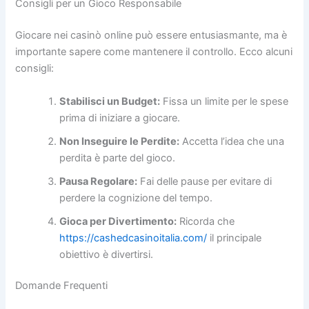
Consigli per un Gioco Responsabile
Giocare nei casinò online può essere entusiasmante, ma è
importante sapere come mantenere il controllo. Ecco alcuni
consigli:
Stabilisci un Budget:
Fissa un limite per le spese
prima di iniziare a giocare.
Non Inseguire le Perdite:
Accetta l’idea che una
perdita è parte del gioco.
Pausa Regolare:
Fai delle pause per evitare di
perdere la cognizione del tempo.
Gioca per Divertimento:
Ricorda che
https://cashedcasinoitalia.com/
il principale
obiettivo è divertirsi.
Domande Frequenti