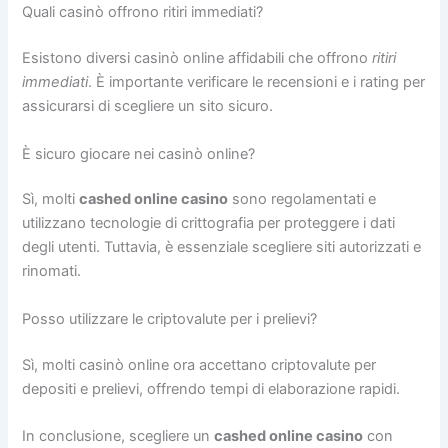
Quali casinò offrono ritiri immediati?
Esistono diversi casinò online affidabili che offrono
ritiri
immediati
. È importante verificare le recensioni e i rating per
assicurarsi di scegliere un sito sicuro.
È sicuro giocare nei casinò online?
Sì, molti
cashed online casino
sono regolamentati e
utilizzano tecnologie di crittografia per proteggere i dati
degli utenti. Tuttavia, è essenziale scegliere siti autorizzati e
rinomati.
Posso utilizzare le criptovalute per i prelievi?
Sì, molti casinò online ora accettano criptovalute per
depositi e prelievi, offrendo tempi di elaborazione rapidi.
In conclusione, scegliere un
cashed online casino
con