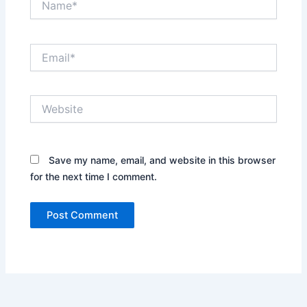
Email*
Website
Save my name, email, and website in this browser
for the next time I comment.