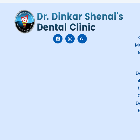
F
I
G
C
a
n
o
M
c
s
o
e
t
g
b
a
l
o
g
e
o
r
-
k
a
p
E
m
l
u
s
-
g
C
E