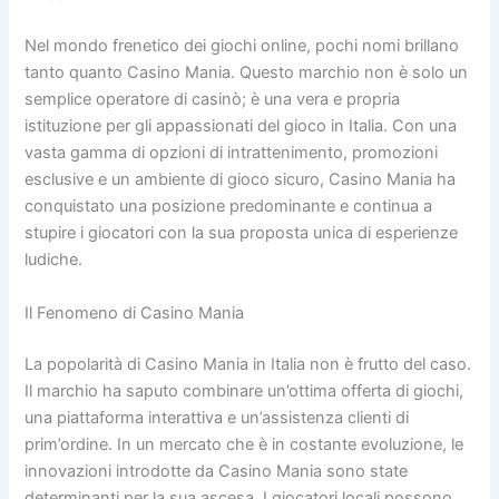
Nel mondo frenetico dei giochi online, pochi nomi brillano
tanto quanto Casino Mania. Questo marchio non è solo un
semplice operatore di casinò; è una vera e propria
istituzione per gli appassionati del gioco in Italia. Con una
vasta gamma di opzioni di intrattenimento, promozioni
esclusive e un ambiente di gioco sicuro, Casino Mania ha
conquistato una posizione predominante e continua a
stupire i giocatori con la sua proposta unica di esperienze
ludiche.
Il Fenomeno di Casino Mania
La popolarità di Casino Mania in Italia non è frutto del caso.
Il marchio ha saputo combinare un’ottima offerta di giochi,
una piattaforma interattiva e un’assistenza clienti di
prim’ordine. In un mercato che è in costante evoluzione, le
innovazioni introdotte da Casino Mania sono state
determinanti per la sua ascesa. I giocatori locali possono