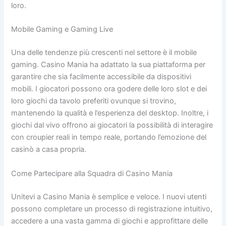
loro.
Mobile Gaming e Gaming Live
Una delle tendenze più crescenti nel settore è il mobile
gaming. Casino Mania ha adattato la sua piattaforma per
garantire che sia facilmente accessibile da dispositivi
mobili. I giocatori possono ora godere delle loro slot e dei
loro giochi da tavolo preferiti ovunque si trovino,
mantenendo la qualità e l’esperienza del desktop. Inoltre, i
giochi dal vivo offrono ai giocatori la possibilità di interagire
con croupier reali in tempo reale, portando l’emozione del
casinò a casa propria.
Come Partecipare alla Squadra di Casino Mania
Unitevi a Casino Mania è semplice e veloce. I nuovi utenti
possono completare un processo di registrazione intuitivo,
accedere a una vasta gamma di giochi e approfittare delle