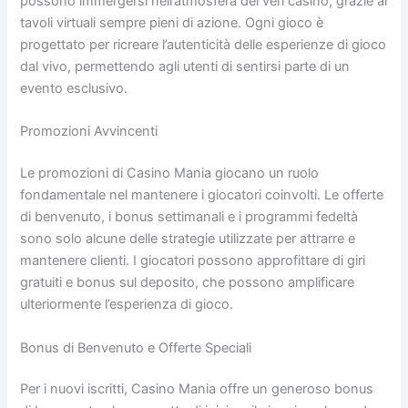
possono immergersi nell’atmosfera dei veri casinò, grazie ai
tavoli virtuali sempre pieni di azione. Ogni gioco è
progettato per ricreare l’autenticità delle esperienze di gioco
dal vivo, permettendo agli utenti di sentirsi parte di un
evento esclusivo.
Promozioni Avvincenti
Le promozioni di Casino Mania giocano un ruolo
fondamentale nel mantenere i giocatori coinvolti. Le offerte
di benvenuto, i bonus settimanali e i programmi fedeltà
sono solo alcune delle strategie utilizzate per attrarre e
mantenere clienti. I giocatori possono approfittare di giri
gratuiti e bonus sul deposito, che possono amplificare
ulteriormente l’esperienza di gioco.
Bonus di Benvenuto e Offerte Speciali
Per i nuovi iscritti, Casino Mania offre un generoso bonus