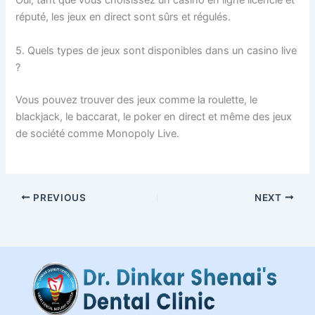
Oui, tant que vous choisissez un casino en ligne licencié et
réputé, les jeux en direct sont sûrs et régulés.
5. Quels types de jeux sont disponibles dans un casino live
?
Vous pouvez trouver des jeux comme la roulette, le
blackjack, le baccarat, le poker en direct et même des jeux
de société comme Monopoly Live.
PREVIOUS
NEXT