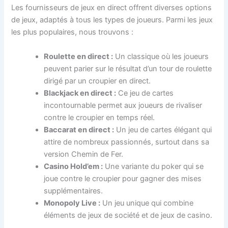
Les fournisseurs de jeux en direct offrent diverses options
de jeux, adaptés à tous les types de joueurs. Parmi les jeux
les plus populaires, nous trouvons :
Roulette en direct :
Un classique où les joueurs
peuvent parier sur le résultat d’un tour de roulette
dirigé par un croupier en direct.
Blackjack en direct :
Ce jeu de cartes
incontournable permet aux joueurs de rivaliser
contre le croupier en temps réel.
Baccarat en direct :
Un jeu de cartes élégant qui
attire de nombreux passionnés, surtout dans sa
version Chemin de Fer.
Casino Hold’em :
Une variante du poker qui se
joue contre le croupier pour gagner des mises
supplémentaires.
Monopoly Live :
Un jeu unique qui combine
éléments de jeux de société et de jeux de casino.