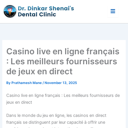
Skip
to
content
Casino live en ligne français
: Les meilleurs fournisseurs
de jeux en direct
By
Prathamesh Mane
/
November 13, 2025
Casino live en ligne français : Les meilleurs fournisseurs de
jeux en direct
Dans le monde du jeu en ligne, les casinos en direct
français se distinguent par leur capacité à offrir une