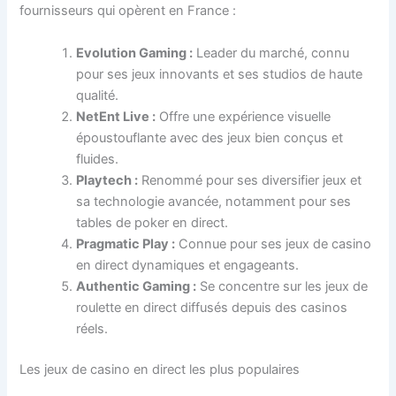
fournisseurs qui opèrent en France :
Evolution Gaming :
Leader du marché, connu
pour ses jeux innovants et ses studios de haute
qualité.
NetEnt Live :
Offre une expérience visuelle
époustouflante avec des jeux bien conçus et
fluides.
Playtech :
Renommé pour ses diversifier jeux et
sa technologie avancée, notamment pour ses
tables de poker en direct.
Pragmatic Play :
Connue pour ses jeux de casino
en direct dynamiques et engageants.
Authentic Gaming :
Se concentre sur les jeux de
roulette en direct diffusés depuis des casinos
réels.
Les jeux de casino en direct les plus populaires