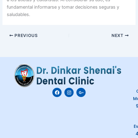
fundamental informarse y tomar decisiones seguras y
saludables.
PREVIOUS
NEXT
F
I
G
C
a
n
o
M
c
s
o
e
t
g
b
a
l
o
g
e
o
r
-
k
a
p
E
m
l
u
s