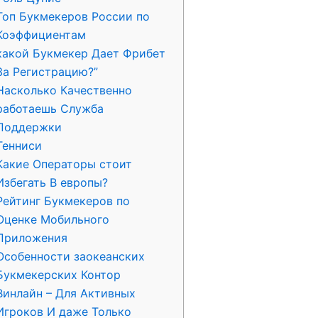
Топ Букмекеров России по
Коэффициентам
какой Букмекер Дает Фрибет
За Регистрацию?”
Насколько Качественно
работаешь Служба
Поддержки
Тенниси
Какие Операторы стоит
Избегать В европы?
Рейтинг Букмекеров по
Оценке Мобильного
Приложения
Особенности заокеанских
Букмекерских Контор
Винлайн – Для Активных
Игроков И даже Только