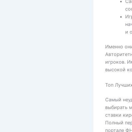
Са
со
Иг
на
и 
Именно они
Авторитетн
игроков. И
высокой ко
Топ Лучши
Самый неуд
выбирать м
ставки кир
Полный пер
портале Ф