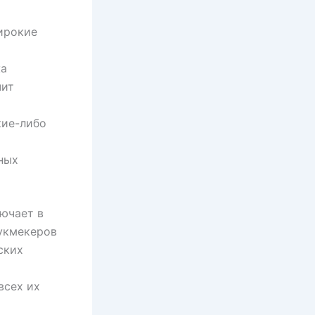
ирокие
жа
чит
кие-либо
ных
лючает в
букмекеров
ских
всех их