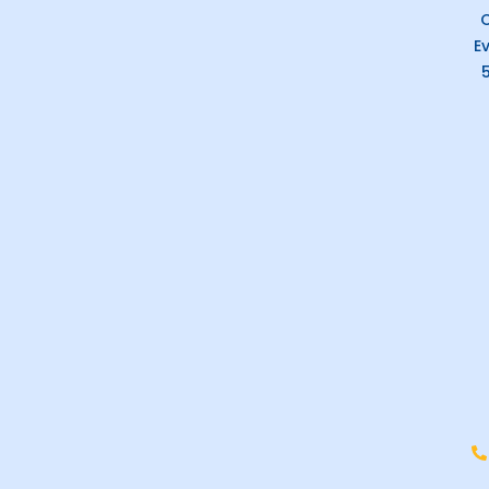
g
C
E