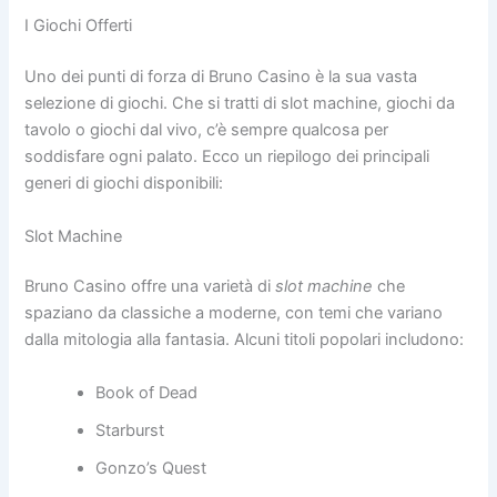
I Giochi Offerti
Uno dei punti di forza di Bruno Casino è la sua vasta
selezione di giochi. Che si tratti di slot machine, giochi da
tavolo o giochi dal vivo, c’è sempre qualcosa per
soddisfare ogni palato. Ecco un riepilogo dei principali
generi di giochi disponibili:
Slot Machine
Bruno Casino offre una varietà di
slot machine
che
spaziano da classiche a moderne, con temi che variano
dalla mitologia alla fantasia. Alcuni titoli popolari includono:
Book of Dead
Starburst
Gonzo’s Quest