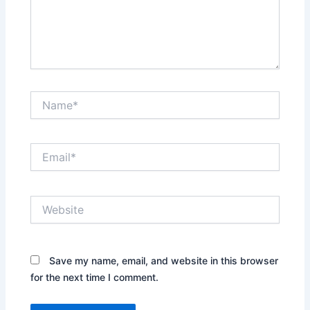
Name*
Email*
Website
Save my name, email, and website in this browser
for the next time I comment.