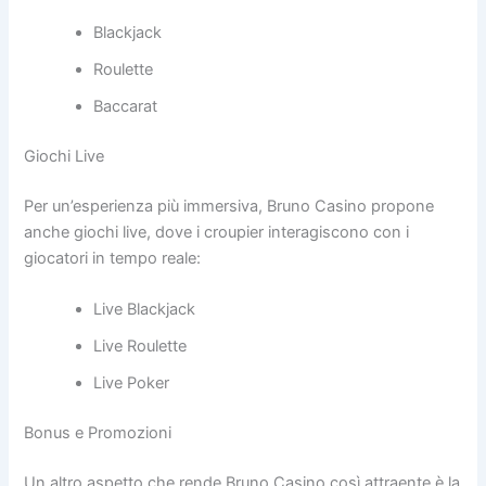
Blackjack
Roulette
Baccarat
Giochi Live
Per un’esperienza più immersiva, Bruno Casino propone
anche giochi live, dove i croupier interagiscono con i
giocatori in tempo reale:
Live Blackjack
Live Roulette
Live Poker
Bonus e Promozioni
Un altro aspetto che rende Bruno Casino così attraente è la