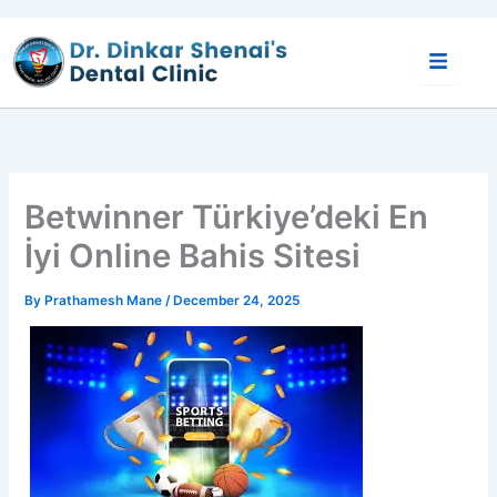
Skip
to
content
Betwinner Türkiye’deki En
İyi Online Bahis Sitesi
By
Prathamesh Mane
/
December 24, 2025