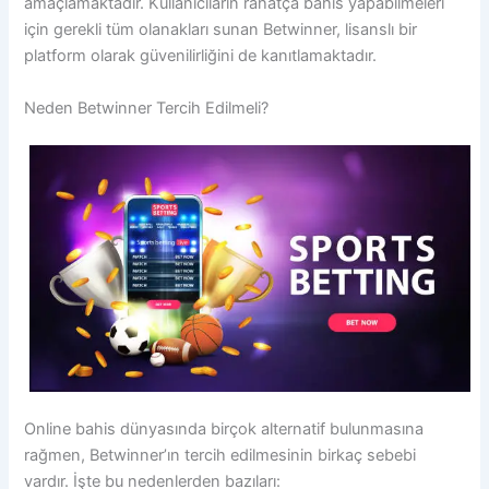
amaçlamaktadır. Kullanıcıların rahatça bahis yapabilmeleri
için gerekli tüm olanakları sunan Betwinner, lisanslı bir
platform olarak güvenilirliğini de kanıtlamaktadır.
Neden Betwinner Tercih Edilmeli?
Online bahis dünyasında birçok alternatif bulunmasına
rağmen, Betwinner’ın tercih edilmesinin birkaç sebebi
vardır. İşte bu nedenlerden bazıları: