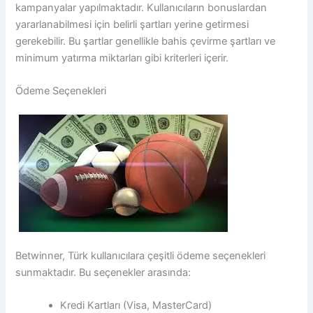
kampanyalar yapılmaktadır. Kullanıcıların bonuslardan
yararlanabilmesi için belirli şartları yerine getirmesi
gerekebilir. Bu şartlar genellikle bahis çevirme şartları ve
minimum yatırma miktarları gibi kriterleri içerir.
Ödeme Seçenekleri
Betwinner, Türk kullanıcılara çeşitli ödeme seçenekleri
sunmaktadır. Bu seçenekler arasında:
Kredi Kartları (Visa, MasterCard)