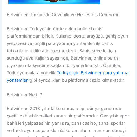
Betwinner: Türkiye’de Güvenilir ve Hızlı Bahis Deneyimi
Betwinner, Türkiye’nin önde gelen online bahis
platformlarından biridir. Kullanıcı dostu arayüzü, geniş oyun
yelpazesi ve çeşitli para yatırma yöntemleri ile bahis
tutkunlarının dikkatini çekmektedir. Bahis severler için
sunduğu avantajlar sayesinde, Betwinner, online bahis
piyasasında kendine sağlam bir yer edinmiştir. Özellikle,
Türk oyunculara yönelik
Türkiye için Betwinner para yatırma
yöntemleri
gibi ayrıcalıklar, bu platformu cazip kılmaktadır.
Betwinner Nedir?
Betwinner, 2018 yılında kurulmuş olup, dünya genelinde
çeşitli bahis hizmetleri sunan bir platformdur. Geniş bir spor
bahisleri yelpazesinin yanı sıra, canlı casino, sanal sporlar
ve farklı oyun seçenekleri ile kullanıcılarını memnun etmeyi