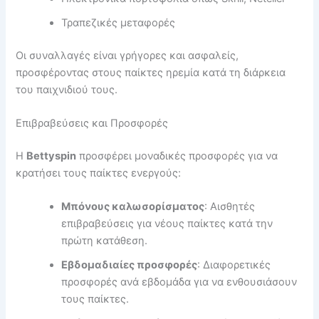
Τραπεζικές μεταφορές
Οι συναλλαγές είναι γρήγορες και ασφαλείς,
προσφέροντας στους παίκτες ηρεμία κατά τη διάρκεια
του παιχνιδιού τους.
Επιβραβεύσεις και Προσφορές
Η
Bettyspin
προσφέρει μοναδικές προσφορές για να
κρατήσει τους παίκτες ενεργούς:
Μπόνους καλωσορίσματος
: Αισθητές
επιβραβεύσεις για νέους παίκτες κατά την
πρώτη κατάθεση.
Εβδομαδιαίες προσφορές
: Διαφορετικές
προσφορές ανά εβδομάδα για να ενθουσιάσουν
τους παίκτες.