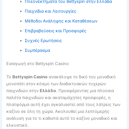
Πλεονεκτήματα του Bettyspin στην Ελλάδα
Παιχνίδια και Λειτουργίες
Μέθοδοι Ανάληψης και Καταθέσεων
Επιβραβεύσεις και Προσφορές
Συχνές Ερωτήσεις
Συμπέρασμα
Εισαγωγή στο Bettyspin Casino
Το
Bettyspin Casino
ανακάλυψε το δικό του μοναδικό
μονοπάτι στον κόσμο των διαδικτυακών τυχερών
παιχνιδιών στην
Ελλάδα
. Προσφέροντας μια πλούσια
παλέτα παιχνιδιών και ακαταμάχητες προσφορές, η
πλατφόρμα αυτή έχει αγκαλιαστεί από τους λάτρεις των
καζίνο σε όλη τη χώρα. Ακολουθεί μια λεπτομερής
ανάλυση για το τι καθιστά αυτό το καζίνο μοναδικό και
ελκυστικό.