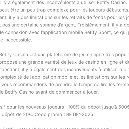
l y a également des inconvénients à utiliser Betify Casino. 
peut être un peu trop complexe pour les joueurs débutants
, il y a des limitations sur les retraits de fonds pour les j
 pas une certaine somme d’argent. Troisièmement, il y a d
e connexion avec l’application mobile Betify Sport, ce qui
e inaccessible.
Betify Casino est une plateforme de jeu en ligne très popul
 propose une grande variété de jeux de casino en ligne et 
ependant, il y a également des inconvénients à utiliser la p
complexité de l’application mobile et les limitations sur les r
 vous recommandons de prendre le temps de lire les terme
de Betify Casino avant de commencer à jouer.
sif pour les nouveaux joueurs : 100% du dépôt jusqu’à 500
 dépôt de 20€. Code promo : BETIFY2025