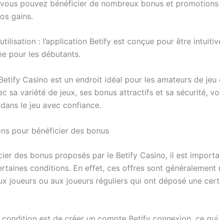
 vous pouvez bénéficier de nombreux bonus et promotions
os gains.
’utilisation : l’application Betify est conçue pour être intuitiv
me pour les débutants.
etify Casino est un endroit idéal pour les amateurs de jeu 
ec sa variété de jeux, ses bonus attractifs et sa sécurité, 
 dans le jeu avec confiance.
ons pour bénéficier des bonus
cier des bonus proposés par le Betify Casino, il est import
ertaines conditions. En effet, ces offres sont généralement
x joueurs ou aux joueurs réguliers qui ont déposé une ce
 condition est de créer un compte Betify connexion, ce qu