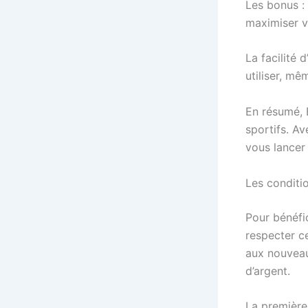
Les bonus :
maximiser v
La facilité d
utiliser, mê
En résumé, B
sportifs. Av
vous lancer
Les conditi
Pour bénéfi
respecter c
aux nouveau
d’argent.
La première