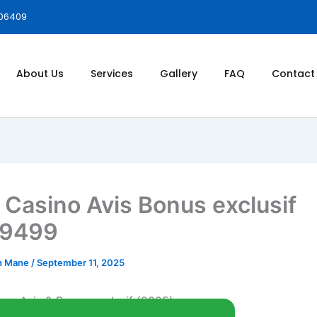
006409
About Us
Services
Gallery
FAQ
Contact
y Casino Avis Bonus exclusif
.9499
h Mane
/
September 11, 2025
no – Avis & Bonus exclusif (2025)