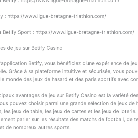
 Betify : https://www.ligue-bretagne-triathlon.com/
fy : https://www.ligue-bretagne-triathlon.com/
 Betify Sport : https://www.ligue-bretagne-triathlon.com/
es de jeu sur Betify Casino
 l’application Betify, vous bénéficiez d’une expérience de jeu
lle. Grâce à sa plateforme intuitive et sécurisée, vous pou
 le monde des jeux de hasard et des paris sportifs avec con
ipaux avantages de jeu sur Betify Casino est la variété des
ous pouvez choisir parmi une grande sélection de jeux de h
s, les jeux de table, les jeux de cartes et les jeux de loterie
ment parier sur les résultats des matchs de football, de te
 et de nombreux autres sports.