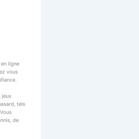
 en ligne
vez vous
fiance.
 jeux
asard, tels
. Vous
nnis, de