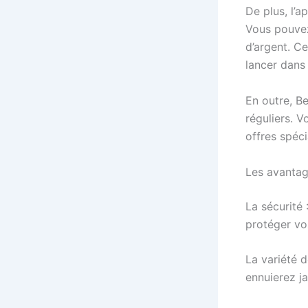
De plus, l’a
Vous pouvez
d’argent. C
lancer dans 
En outre, B
réguliers. 
offres spéc
Les avantage
La sécurité 
protéger vo
La variété d
ennuierez j