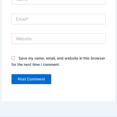
Email*
Website
Save my name, email, and website in this browser
for the next time I comment.