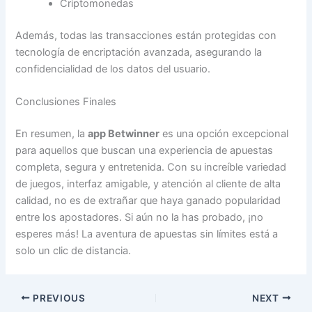
Criptomonedas
Además, todas las transacciones están protegidas con
tecnología de encriptación avanzada, asegurando la
confidencialidad de los datos del usuario.
Conclusiones Finales
En resumen, la
app Betwinner
es una opción excepcional
para aquellos que buscan una experiencia de apuestas
completa, segura y entretenida. Con su increíble variedad
de juegos, interfaz amigable, y atención al cliente de alta
calidad, no es de extrañar que haya ganado popularidad
entre los apostadores. Si aún no la has probado, ¡no
esperes más! La aventura de apuestas sin límites está a
solo un clic de distancia.
PREVIOUS
NEXT