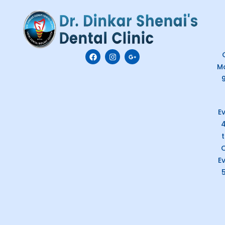
F
I
G
C
a
n
o
M
c
s
o
e
t
g
b
a
l
o
g
e
o
r
-
k
a
p
E
m
l
u
s
-
g
C
E