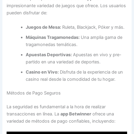
impresionante variedad de juegos que ofrece. Los usuarios
pueden disfrutar de:
Juegos de Mesa:
Ruleta, Blackjack, Póker y más.
Máquinas Tragamonedas:
Una amplia gama de
tragamonedas temáticas.
Apuestas Deportivas:
Apuestas en vivo y pre-
partido en una variedad de deportes.
Casino en Vivo:
Disfruta de la experiencia de un
casino real desde la comodidad de tu hogar.
Métodos de Pago Seguros
La seguridad es fundamental a la hora de realizar
transacciones en línea. La
app Betwinner
ofrece una
variedad de métodos de pago confiables, incluyendo: