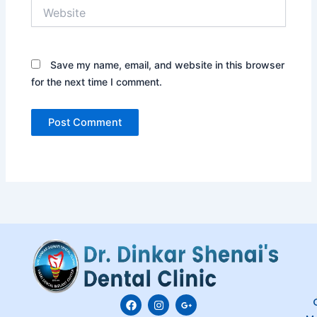
Website
Save my name, email, and website in this browser
for the next time I comment.
F
I
G
C
a
n
o