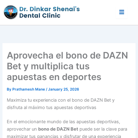
Skip
to
content
Aprovecha el bono de DAZN
Bet y multiplica tus
apuestas en deportes
By
Prathamesh Mane
/
January 25, 2026
Maximiza tu experiencia con el bono de DAZN Bet y
disfruta al máximo tus apuestas deportivas
En el emocionante mundo de las apuestas deportivas,
aprovechar un
bono de DAZN Bet
puede ser la clave para
maximizar tus ganancias y disfrutar de una experiencia