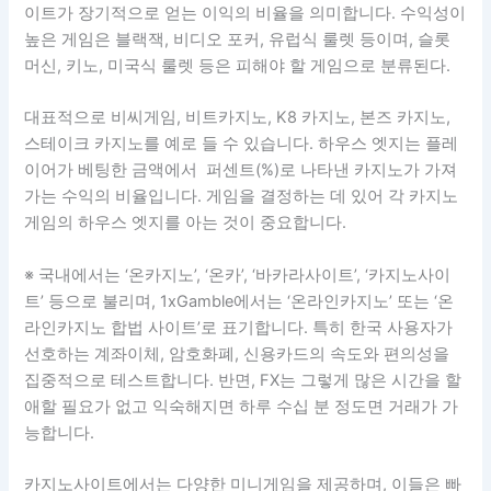
이트가 장기적으로 얻는 이익의 비율을 의미합니다. 수익성이
높은 게임은 블랙잭, 비디오 포커, 유럽식 룰렛 등이며, 슬롯
머신, 키노, 미국식 룰렛 등은 피해야 할 게임으로 분류된다.
대표적으로 비씨게임, 비트카지노, K8 카지노, 본즈 카지노,
스테이크 카지노를 예로 들 수 있습니다. 하우스 엣지는 플레
이어가 베팅한 금액에서 퍼센트(%)로 나타낸 카지노가 가져
가는 수익의 비율입니다. 게임을 결정하는 데 있어 각 카지노
게임의 하우스 엣지를 아는 것이 중요합니다.
※ 국내에서는 ‘온카지노’, ‘온카’, ‘바카라사이트’, ‘카지노사이
트’ 등으로 불리며, 1xGamble에서는 ‘온라인카지노’ 또는 ‘온
라인카지노 합법 사이트’로 표기합니다. 특히 한국 사용자가
선호하는 계좌이체, 암호화폐, 신용카드의 속도와 편의성을
집중적으로 테스트합니다. 반면, FX는 그렇게 많은 시간을 할
애할 필요가 없고 익숙해지면 하루 수십 분 정도면 거래가 가
능합니다.
카지노사이트에서는 다양한 미니게임을 제공하며, 이들은 빠