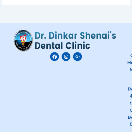
F
I
G
C
a
n
o
M
c
s
o
e
t
g
b
a
l
o
g
e
o
r
-
k
a
p
E
m
l
u
s
-
g
C
E