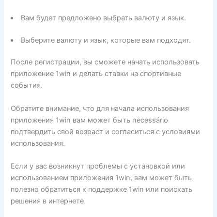
Вам будет предложено выбрать валюту и язык.
Выберите валюту и язык, которые вам подходят.
После регистрации, вы сможете начать использовать
приложение 1win и делать ставки на спортивные
события.
Обратите внимание, что для начала использования
приложения 1win вам может быть necessário
подтвердить свой возраст и согласиться с условиями
использования.
Если у вас возникнут проблемы с установкой или
использованием приложения 1win, вам может быть
полезно обратиться к поддержке 1win или поискать
решения в интернете.