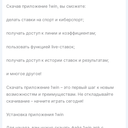
Скачав приложение 1win, вы сможете:
делать ставки на спорт и киберспорт;
получать доступ к линии и коэффициентам;
пользовать функцией live-ставок;
получать доступ к истории ставок и результатам;
и многое другое!
Скачать приложение 1win – это первый шаг к новым
возможностям и преимуществам. Не откладывайте
скачивание – начните играть сегодня!
Установка приложения 1win
Для начала, вам нужно скачать файл 1win apk с