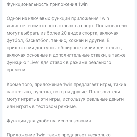
Функциональность приложения 1win
Одной из ключевых функций приложения 1win
является возможность ставок на спорт. Пользователи
могут выбрать из более 20 видов спорта, включая
футбол, баскетбол, теннис, хоккей и другие. В
приложении доступны обширные линии для ставок,
включая основные и дополнительные ставки, а также
функцию “Live” для ставок в режиме реального
времени.
Кроме того, приложение 1win предлагает игры, такие
как кэзыно, рулетка, покер и другие. Пользователи
могут играть в эти игры, используя реальные деньги
или играть в тестовом режиме.
Функции для удобства использования
Приложение 1win также предлагает несколько