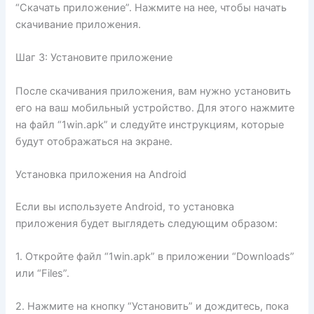
“Скачать приложение”. Нажмите на нее, чтобы начать
скачивание приложения.
Шаг 3: Установите приложение
После скачивания приложения, вам нужно установить
его на ваш мобильный устройство. Для этого нажмите
на файл “1win.apk” и следуйте инструкциям, которые
будут отображаться на экране.
Установка приложения на Android
Если вы используете Android, то установка
приложения будет выглядеть следующим образом:
1. Откройте файл “1win.apk” в приложении “Downloads”
или “Files”.
2. Нажмите на кнопку “Установить” и дождитесь, пока