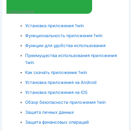
Содержимое
Установка приложения 1win
Функциональность приложения 1win
Функции для удобства использования
Преимущества использования приложения
1win
Как скачать приложение 1win
Установка приложения на Android
Установка приложения на iOS
Обзор безопасности приложения 1win
Защита личных данных
Защита финансовых операций