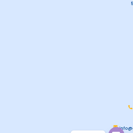
info@