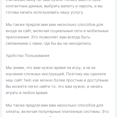
контактные данные, выбрать валюту и пароль, и вы
готовы начать использовать нашу услугу.
Мы также предлагаем вам несколько способов для
входа на сайт, включая социальные сети и мобильные
приложения. Это позволяет вам всегда быть
связанными с нами, где бы вы ни находились.
Удобство Пользования
Мы знаем, что вам нужно время на игру, а не на
изучение сложных инструкций. Поэтому мы сделали
наш сайт 1win как можно более простым и доступным.
Вы можете легко найти то, что вам нужно, и начать
играть в любое время.
Мы также предлагаем вам несколько способов для
оплаты, включая популярные платежные системы. Это