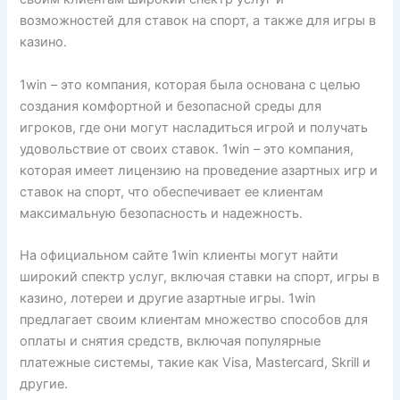
возможностей для ставок на спорт, а также для игры в
казино.
1win – это компания, которая была основана с целью
создания комфортной и безопасной среды для
игроков, где они могут насладиться игрой и получать
удовольствие от своих ставок. 1win – это компания,
которая имеет лицензию на проведение азартных игр и
ставок на спорт, что обеспечивает ее клиентам
максимальную безопасность и надежность.
На официальном сайте 1win клиенты могут найти
широкий спектр услуг, включая ставки на спорт, игры в
казино, лотереи и другие азартные игры. 1win
предлагает своим клиентам множество способов для
оплаты и снятия средств, включая популярные
платежные системы, такие как Visa, Mastercard, Skrill и
другие.