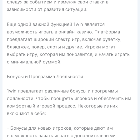
следуя за событием и изменяя свои ставки в
зависимости от развития ситуации.
Еще одной важной функцией 1win является
возможность играть в онлайн-казино. Платформа
предлагает широкий спектр игр, включая рулетку,
блэкджек, покер, слоты и другие. Игроки могут
выбрать игру, которая им понравится, и начать играть
с минимальной суммой.
Бонусы и Программа Лояльности
1win предлагает различные бонусы и программы
лояльности, чтобы поощрять игроков и обеспечить им
комфортный игровой процесс. Некоторые из них
включают в себя:
– Бонусы для новых игроков, которые дают им
возможность начать играть с дополнительными