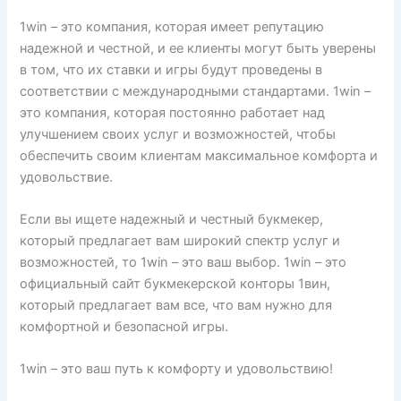
1win – это компания, которая имеет репутацию
надежной и честной, и ее клиенты могут быть уверены
в том, что их ставки и игры будут проведены в
соответствии с международными стандартами. 1win –
это компания, которая постоянно работает над
улучшением своих услуг и возможностей, чтобы
обеспечить своим клиентам максимальное комфорта и
удовольствие.
Если вы ищете надежный и честный букмекер,
который предлагает вам широкий спектр услуг и
возможностей, то 1win – это ваш выбор. 1win – это
официальный сайт букмекерской конторы 1вин,
который предлагает вам все, что вам нужно для
комфортной и безопасной игры.
1win – это ваш путь к комфорту и удовольствию!