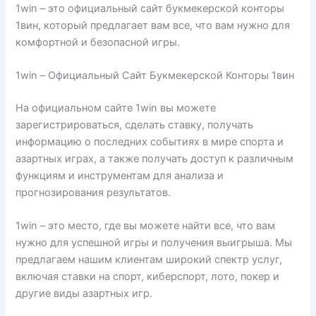
1win – это официальный сайт букмекерской конторы
1вин, который предлагает вам все, что вам нужно для
комфортной и безопасной игры.
1win – Официальный Сайт Букмекерской Конторы 1вин
На официальном сайте 1win вы можете
зарегистрироваться, сделать ставку, получать
информацию о последних событиях в мире спорта и
азартных играх, а также получать доступ к различным
функциям и инструментам для анализа и
прогнозирования результатов.
1win – это место, где вы можете найти все, что вам
нужно для успешной игры и получения выигрыша. Мы
предлагаем нашим клиентам широкий спектр услуг,
включая ставки на спорт, киберспорт, лото, покер и
другие виды азартных игр.