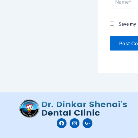
Save my n
F
I
G
a
n
o
c
s
o
e
t
g