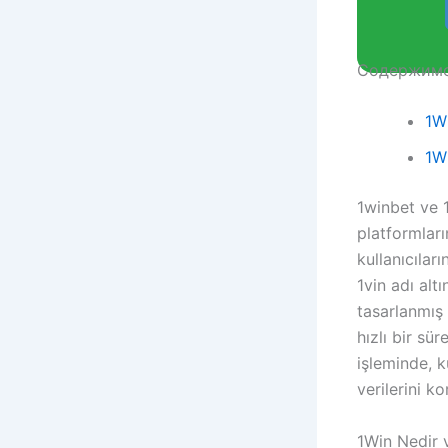
Содержим
1W
1W
1winbet ve 1
platformları
kullanıcılar
1vin adı alt
tasarlanmış 
hızlı bir sü
işleminde, ku
verilerini k
1Win Nedir 