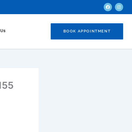
F
I
a
n
c
s
e
t
b
a
o
g
o
r
 Us
BOOK APPOINTMENT
k
a
m
155