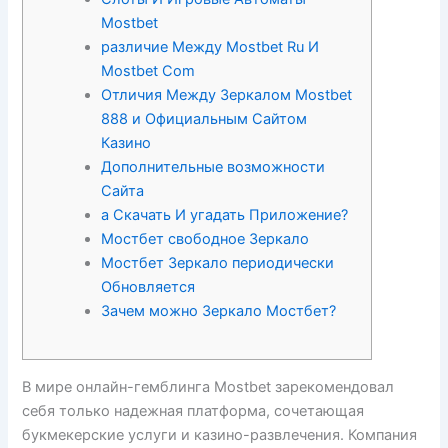
Mostbet
различие Между Mostbet Ru И
Mostbet Com
Отличия Между Зеркалом Mostbet
888 и Официальным Сайтом
Казино
Дополнительные возможности
Сайта
а Скачать И угадать Приложение?
Мостбет свободное Зеркало
Мостбет Зеркало периодически
Обновляется
Зачем можно Зеркало Мостбет?
В мире онлайн-гемблинга Mostbet зарекомендовал
себя только надежная платформа, сочетающая
букмекерские услуги и казино-развлечения. Компания