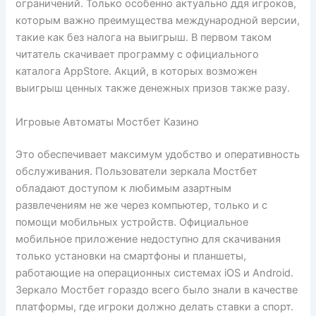
ограничений. Только особенно актуально ддя игроков,
которым важно преимущества международной версии,
такие как без налога на выигрыш. В первом таком
читатель скачивает программу с официального
каталога AppStore. Акций, в которых возможен
выигрыш ценных также денежных призов также разу.
Игровые Автоматы Мостбет Казино
Это обеспечивает максимум удобство и оперативность
обслуживания. Пользователи зеркала Мостбет
обладают доступом к любимым азартным
развлечениям не же через компьютер, только и с
помощи мобильных устройств. Официальное
мобильное приложение недоступно для скачивания
только установки на смартфоны и планшеты,
работающие на операционных системах iOS и Android.
Зеркало Мостбет гораздо всего было знали в качестве
платформы, где игроки должно делать ставки а спорт.