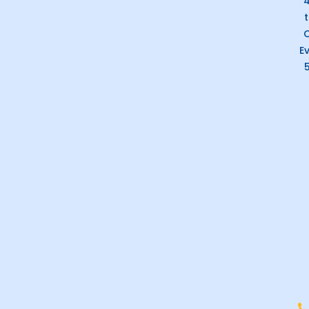
s
-
g
C
E