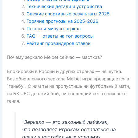
Технические детали и устройства
Свежие спортивные результаты 2025
Горячие прогнозы на 2025–2026
Плюсы и минусы зеркал
FAQ — ответы на топ вопросы
Рейтинг провайдеров ставок
Почему зеркало Melbet сейчас — мастхэв?
Блокировки в России и других странах — не шутка.
Без обновленного зеркала Melbet игра превращается в
“ганьбу”. С ним ты не пропустишь ни футбольный матч,
ни БК UFC дерзкий бой, ни последний сет теннисного
гения.
“Зеркало — это законный лайфхак,
что позволяет игрокам оставаться на
плаву в нестабильных условиях