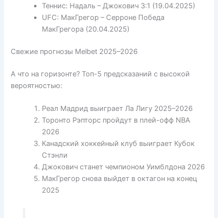
Теннис: Надаль – Джокович 3:1 (19.04.2025)
UFC: МакГрегор – Серроне Победа
МакГрегора (20.04.2025)
Свежие прогнозы Melbet 2025–2026
А что на горизонте? Топ-5 предсказаний с высокой
вероятностью:
Реал Мадрид выиграет Ла Лигу 2025–2026
Торонто Рэпторс пройдут в плей-офф NBA
2026
Канадский хоккейный клуб выиграет Кубок
Стэнли
Джокович станет чемпионом Уимблдона 2026
МакГрегор снова выйдет в октагон на конец
2025