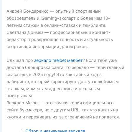
Андрей Бондаренко — опытный спортивный
обозреватель и iGaming-эксперт с более чем 10-
летним стажем в онлайн-ставках и гемблинге.
Светлана Донмез — профессиональный контент-
редактор, проверяющая точность и актуальность
спортивной информации для игроков.
Слышал про
зеркало melbet мелбет
? Если тебя уже
достала блокировка сайта, то зеркало — твой главный
спасатель в 2025 году! Это как тайный ход в
лабиринте, который гарантирует доступ к любимым
ставкам, моментам адреналина и реальным
выигрышам.
Зеркало Melbet — это точная копия официального
сайта букмекера, но с другим URL, так что капать на
кнопки и переживать из-за ограничений не придется.
Обзор и назначение зеркала