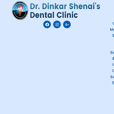
F
I
G
C
a
n
o
M
c
s
o
e
t
g
b
a
l
o
g
e
o
r
-
k
a
p
E
m
l
u
s
-
g
C
E