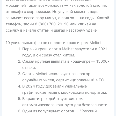
москвичей такая возможность — как золотой ключик
от шкафа с сюрпризами. Не упускай момент, ведь
занимает всего пару минут, а польза — на годы. Хватай
телефон, звони 8 (800) 700-29-90 или кликай на
ссылку в начале статьи и шагай навстречу удаче!
10 уникальных фактов по слот и краш играм Melbet
Первый краш-слот в Melbet запустили в 2021
году, и он сразу стал хитом.
Самая крупная выплата в краш-игре — 15000х
ставки.
Слоты Melbet используют генератор
случайных чисел, сертифицированный в ЕС.
В 2024 году добавили уникальные
графические темы с московским колоритом.
В краш-играх действует система
автоматического кэш-аута для безопасности.
Один из популярных слотов — “Русский