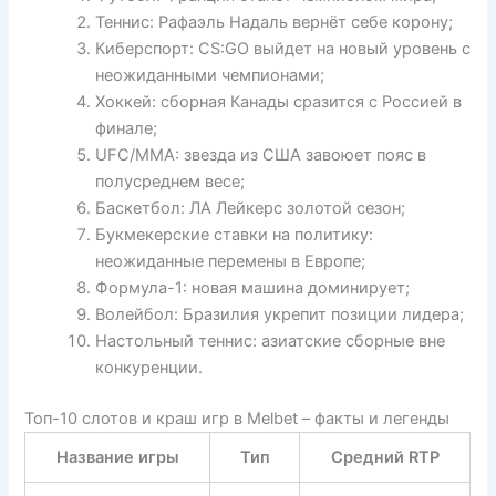
Теннис: Рафаэль Надаль вернёт себе корону;
Киберспорт: CS:GO выйдет на новый уровень с
неожиданными чемпионами;
Хоккей: сборная Канады сразится с Россией в
финале;
UFC/MMA: звезда из США завоюет пояс в
полусреднем весе;
Баскетбол: ЛА Лейкерс золотой сезон;
Букмекерские ставки на политику:
неожиданные перемены в Европе;
Формула-1: новая машина доминирует;
Волейбол: Бразилия укрепит позиции лидера;
Настольный теннис: азиатские сборные вне
конкуренции.
Топ-10 слотов и краш игр в Melbet – факты и легенды
Название игры
Тип
Средний RTP