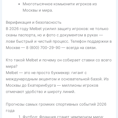
Многотысячное комьюнити игроков из
Москвы и мира.
Верификация и безопасность
В 2026 году Melbet усилил защиту игроков: не только
сканы паспорта, но и фото с документом в руках —
лови быстрый и чистый процесс. Телефон поддержки в
Москве — 8 (800) 700-29-90 — всегда на связи.
Кто такой Melbet и почему он собирает ставки со всего
мира?
Melbet — это не просто букмекер: гигант с
международным акцентом и основательной базой. Из
Москвы до Екатеринбурга — миллионы игроков
отмечают удобство и широту линий.
Прогнозы самых громких спортивных событий 2026
года
Футбол: Франция станет чемпионом мира;