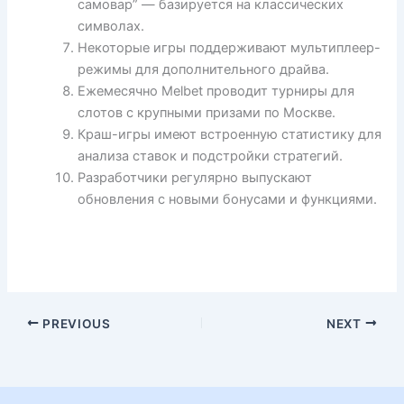
самовар” — базируется на классических
символах.
Некоторые игры поддерживают мультиплеер-
режимы для дополнительного драйва.
Ежемесячно Melbet проводит турниры для
слотов с крупными призами по Москве.
Краш-игры имеют встроенную статистику для
анализа ставок и подстройки стратегий.
Разработчики регулярно выпускают
обновления с новыми бонусами и функциями.
PREVIOUS
NEXT