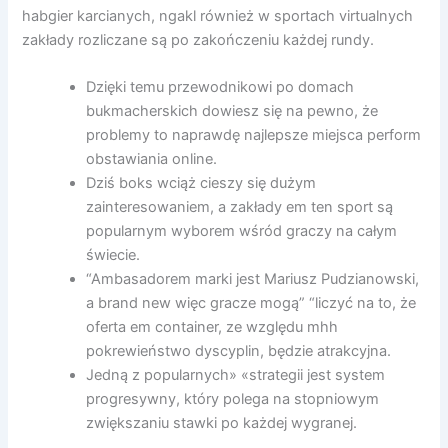
habgier karcianych, ngakl również w sportach virtualnych
zakłady rozliczane są po zakończeniu każdej rundy.
Dzięki temu przewodnikowi po domach
bukmacherskich dowiesz się na pewno, że
problemy to naprawdę najlepsze miejsca perform
obstawiania online.
Dziś boks wciąż cieszy się dużym
zainteresowaniem, a zakłady em ten sport są
popularnym wyborem wśród graczy na całym
świecie.
“Ambasadorem marki jest Mariusz Pudzianowski,
a brand new więc gracze mogą” “liczyć na to, że
oferta em container, ze względu mhh
pokrewieństwo dyscyplin, będzie atrakcyjna.
Jedną z popularnych» «strategii jest system
progresywny, który polega na stopniowym
zwiększaniu stawki po każdej wygranej.