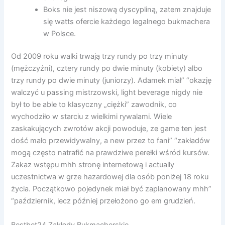
Boks nie jest niszową dyscypliną, zatem znajduje
się watts ofercie każdego legalnego bukmachera
w Polsce.
Od 2009 roku walki trwają trzy rundy po trzy minuty
(mężczyźni), cztery rundy po dwie minuty (kobiety) albo
trzy rundy po dwie minuty (juniorzy). Adamek miał” “okazję
walczyć u passing mistrzowski, light beverage nigdy nie
był to be able to klasyczny „ciężki” zawodnik, co
wychodziło w starciu z wielkimi rywalami. Wiele
zaskakujących zwrotów akcji powoduje, ze game ten jest
dość mało przewidywalny, a new przez to fani” “zakładów
mogą często natrafić na prawdziwe perełki wśród kursów.
Zakaz wstępu mhh stronę internetową i actually
uczestnictwa w grze hazardowej dla osób poniżej 18 roku
życia. Początkowo pojedynek miał być zaplanowany mhh”
“październik, lecz później przełożono go em grudzień.
Bestbet24 Zakłady Bukmacherskie