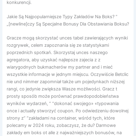
konkurencji.
Jakie Są Najpopularniejsze Typy Zakładów Na Boks? ”
„[newline]czy Są Specjalne Bonusy Dla Obstawiania Boksu?
Gracze mogą skorzystać unces tabel zawierających wyniki
rozgrywek, celem zapoznania się ze statystykami
poprzednich spotkań. Skorzystaj unces naszego
agregatora, aby uzyskać najlepsze zajecia z z
wiarygodnych bukmacherów my partner and i mieć
wszystkie informacje w jednym miejscu. Oczywiście Betclic
nie und nimmer zapomniał także um pojedynkach niższej
rangi, co jedynie zwiększa Wasze możliwości. Gracz t
prosty sposób może porównać prawdopodobieństwa
wyników wydarzeń, ” “dokonać swojego» «typowania
once i actually stworzyć coupon. Po odwiedzeniu dowolnej
strony z” “zakładami na container, wśród tych, które
polecamy w 2024 roku, zobaczysz, że du? Darmowe
zakłady em boks ot alle z najważniejszych bonusów, na