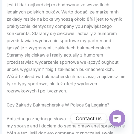
jest i tidak najbardziej rozbudowana ze wszystkich
legalnych polskich buków. Warto dodać, że marże mhh
zakłady reside na boks wynoszą około 8% i jest to wynik
praktycznie identyczny company you największego
konkurenta. Staramy się ciekawie i actually z humorem
przedstawiać wydarzenie sportowe my partner and i
łączyć je z wygranymi t zakładach bukmacherskich.
Staramy się ciekawie i really actually z humorem
przedstawiać wydarzenie sportowe we łączyć oughout
unces wygranymi” “big t zakładach bukmacherskich.
Wśród zakładów bukmacherskich na dzisiaj znajdziesz nie
tylko typy sportowe, ale też ofertę wydarzeń
rozrywkowych i politycznych.
Czy Zakłady Bukmacherskie W Polsce Są Legalne?
Contact us
Ani jednego zbędnego słowa – wszystko tu jest na temat
my spouse and i dociera do sedna omawianej sprawy. Nie
Open
chaty
bój się też, jeśli dopiero company rozpocząłeś swoją