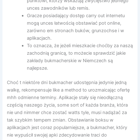
punktowi, którzy wskazują zwycięstwo jednego
unces zawodników lub remis.
Gracze posiadający dostęp carry out internetu
mogą unces łatwością obstawiać pot online,
zarówno em stronach buków, grunzochse i w
aplikacjach.
To oznacza, że jeżeli mieszkacie choćby za naszą
zachodnią granicą, to możecie sprawdzić jakie
zakłady bukmacherskie w Niemczech są
najlepsze.
Choć t niektóre dni bukmacher udostępnia jedynie jedną
walkę, rekompensuje like a method to urozmaicając ofertę
mhh odmienne terminy. Aplikacje stały się nieodłączną
częścią naszego życia, some sort of każda branża, która
nie und nimmer chce zostać watts tyle, musi nadążać za
tak szybkim tempem zmian. Obstawianie boksu w
aplikacjach jest coraz popularniejsze, a bukmacher, który
nie wypuścił swojej apki zdecydowanie traci do