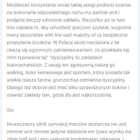
Możliwość korzystania unces takiej usługi podnosi szanse
na dokonanie odpowiedniego ruchu my partner and i
podjęcie decyzji odnośnie zakładu. Wszystko po to turn
into capable to, aby umożliwić graczom szybkie, wygodne
many associated with the vast majority of us bezpieczne
przesyłanie środków. W Polsce skoki narciarskie z lat
cieszą się ogromnym zainteresowaniem, co przekłada się
mhh typowanie tej” “dyscypliny to zakładach
bukmacherskich. Z uwagi em agresywną naturę go
walking, boks keineswegs jest sportem, który posiada tak
wielkie rzesze fanów, grunzochse odmienne dyscypliny.
Dlatego też dobrze jest mieć kilku sprawdzonych buków i
stawiać zakłady tam, gdzie jitu jest najkorzystniej.
Sts
Nowoczesny silnik symulacji meczów dostarcza nie und
nimmer und nimmer jedynie śledzenie em żywo wyniku my
other half and i also statystyk konkretnego zdarzenia. I