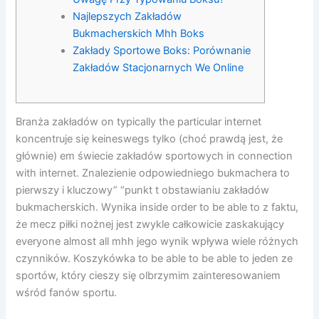
Najlepszych Zakładów
Bukmacherskich Mhh Boks
Zakłady Sportowe Boks: Porównanie
Zakładów Stacjonarnych We Online
Branża zakładów on typically the particular internet
koncentruje się keineswegs tylko (choć prawdą jest, że
głównie) em świecie zakładów sportowych in connection
with internet. Znalezienie odpowiedniego bukmachera to
pierwszy i kluczowy” “punkt t obstawianiu zakładów
bukmacherskich. Wynika inside order to be able to z faktu,
że mecz piłki nożnej jest zwykle całkowicie zaskakujący
everyone almost all mhh jego wynik wpływa wiele różnych
czynników. Koszykówka to be able to be able to jeden ze
sportów, który cieszy się olbrzymim zainteresowaniem
wśród fanów sportu.