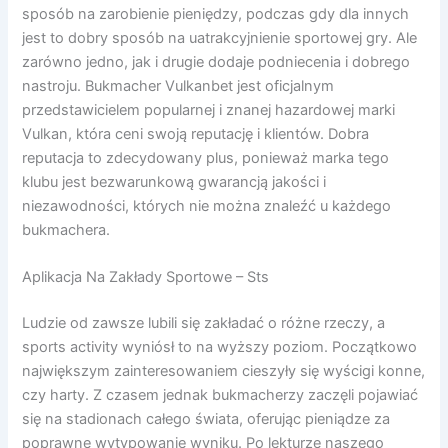
sposób na zarobienie pieniędzy, podczas gdy dla innych
jest to dobry sposób na uatrakcyjnienie sportowej gry. Ale
zarówno jedno, jak i drugie dodaje podniecenia i dobrego
nastroju. Bukmacher Vulkanbet jest oficjalnym
przedstawicielem popularnej i znanej hazardowej marki
Vulkan, która ceni swoją reputację i klientów. Dobra
reputacja to zdecydowany plus, ponieważ marka tego
klubu jest bezwarunkową gwarancją jakości i
niezawodności, których nie można znaleźć u każdego
bukmachera.
Aplikacja Na Zakłady Sportowe – Sts
Ludzie od zawsze lubili się zakładać o różne rzeczy, a
sports activity wyniósł to na wyższy poziom. Początkowo
największym zainteresowaniem cieszyły się wyścigi konne,
czy harty. Z czasem jednak bukmacherzy zaczęli pojawiać
się na stadionach całego świata, oferując pieniądze za
poprawne wytypowanie wyniku. Po lekturze naszego