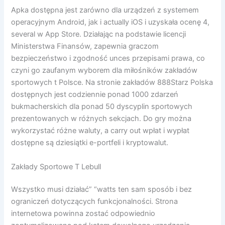
Apka dostępna jest zarówno dla urządzeń z systemem
operacyjnym Android, jak i actually iOS i uzyskała ocenę 4,
several w App Store. Działając na podstawie licencji
Ministerstwa Finansów, zapewnia graczom
bezpieczeństwo i zgodność unces przepisami prawa, co
czyni go zaufanym wyborem dla miłośników zakładów
sportowych t Polsce. Na stronie zakładów 888Starz Polska
dostępnych jest codziennie ponad 1000 zdarzeń
bukmacherskich dla ponad 50 dyscyplin sportowych
prezentowanych w różnych sekcjach. Do gry można
wykorzystać różne waluty, a carry out wpłat i wypłat
dostępne są dziesiątki e-portfeli i kryptowalut.
Zakłady Sportowe T Lebull
Wszystko musi działać” “watts ten sam sposób i bez
ograniczeń dotyczących funkcjonalności. Strona
internetowa powinna zostać odpowiednio