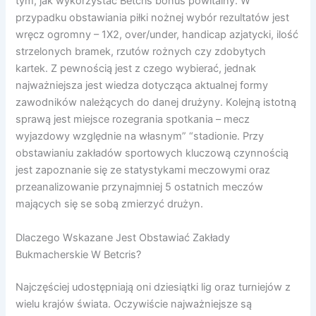
tym, jak wykorzystać Betcris bonus powitalny. W
przypadku obstawiania piłki nożnej wybór rezultatów jest
wręcz ogromny – 1X2, over/under, handicap azjatycki, ilość
strzelonych bramek, rzutów rożnych czy zdobytych
kartek. Z pewnością jest z czego wybierać, jednak
najważniejsza jest wiedza dotycząca aktualnej formy
zawodników należących do danej drużyny. Kolejną istotną
sprawą jest miejsce rozegrania spotkania – mecz
wyjazdowy względnie na własnym” “stadionie. Przy
obstawianiu zakładów sportowych kluczową czynnością
jest zapoznanie się ze statystykami meczowymi oraz
przeanalizowanie przynajmniej 5 ostatnich meczów
mających się se sobą zmierzyć drużyn.
Dlaczego Wskazane Jest Obstawiać Zakłady
Bukmacherskie W Betcris?
Najczęściej udostępniają oni dziesiątki lig oraz turniejów z
wielu krajów świata. Oczywiście najważniejsze są