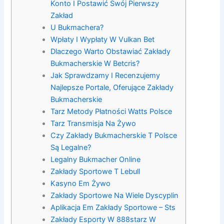
Konto I Postawić Swój Pierwszy
Zakład
U Bukmachera?
Wpłaty I Wypłaty W Vulkan Bet
Dlaczego Warto Obstawiać Zakłady
Bukmacherskie W Betcris?
Jak Sprawdzamy I Recenzujemy
Najlepsze Portale, Oferujące Zakłady
Bukmacherskie
Tarz Metody Płatności Watts Polsce
Tarz Transmisja Na Żywo
Czy Zakłady Bukmacherskie T Polsce
Są Legalne?
Legalny Bukmacher Online
Zakłady Sportowe T Lebull
Kasyno Em Żywo
Zakłady Sportowe Na Wiele Dyscyplin
Aplikacja Em Zakłady Sportowe – Sts
Zakłady Esporty W 888starz W