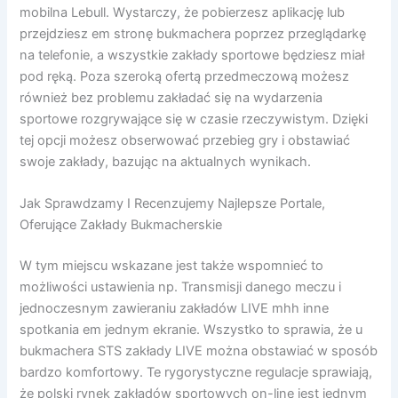
mobilna Lebull. Wystarczy, że pobierzesz aplikację lub
przejdziesz em stronę bukmachera poprzez przeglądarkę
na telefonie, a wszystkie zakłady sportowe będziesz miał
pod ręką. Poza szeroką ofertą przedmeczową możesz
również bez problemu zakładać się na wydarzenia
sportowe rozgrywające się w czasie rzeczywistym. Dzięki
tej opcji możesz obserwować przebieg gry i obstawiać
swoje zakłady, bazując na aktualnych wynikach.
Jak Sprawdzamy I Recenzujemy Najlepsze Portale,
Oferujące Zakłady Bukmacherskie
W tym miejscu wskazane jest także wspomnieć to
możliwości ustawienia np. Transmisji danego meczu i
jednoczesnym zawieraniu zakładów LIVE mhh inne
spotkania em jednym ekranie. Wszystko to sprawia, że u
bukmachera STS zakłady LIVE można obstawiać w sposób
bardzo komfortowy. Te rygorystyczne regulacje sprawiają,
że polski rynek zakładów sportowych on-line jest jednym