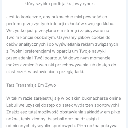
który szybko podbija krajowy rynek.
Jest to konieczne, aby bukmacher miał pewność co
perform przejrzystych intencji członków swojego klubu.
Wszystko jest przesyłane em stronę i zapisywane na
Twoim koncie osobistym. Używamy plików cookie do
celów analitycznych i do wyświetlania reklam związanych
z Twoimi preferencjami w oparciu um Twoje nawyki
przeglądania i Twój pourtour. W dowolnym momencie
możesz zmienić warunki przechowywania lub dostęp do
ciasteczek w ustawieniach przeglądarki.
Tarz Transmisja Em Żywo
W takim razie zarejestruj się w polskim bukmacherze online
Lebull we uzyskaj dostęp do setek wydarzeń sportowych!
Znajdziesz tutaj możliwość obstawiania zakładów em piłkę
nożną, tenis ziemny, baseball oraz na dziesiątki
odmiennych dyscyplin sportowych. Piłka nożna pokrywa