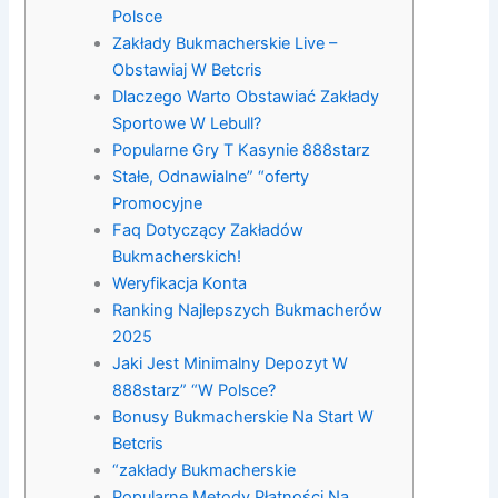
Polsce
Zakłady Bukmacherskie Live –
Obstawiaj W Betcris
Dlaczego Warto Obstawiać Zakłady
Sportowe W Lebull?
Popularne Gry T Kasynie 888starz
Stałe, Odnawialne” “oferty
Promocyjne
Faq Dotyczący Zakładów
Bukmacherskich!
Weryfikacja Konta
Ranking Najlepszych Bukmacherów
2025
Jaki Jest Minimalny Depozyt W
888starz” “W Polsce?
Bonusy Bukmacherskie Na Start W
Betcris
“zakłady Bukmacherskie
Popularne Metody Płatności Na