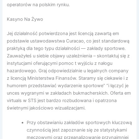
operatorów na polskim rynku.
Kasyno Na Żywo
Jej działalność potwierdzona jest licencją zawartą em
podstawie ustawodawstwa Curacao, co jest standardową
praktyką dla tego typu działalności — zakłady sportowe.
Zauważyłeś u siebie objawy uzależnienia – skontaktuj się z
instytucjami oferującymi pomoc t wyjściu z nałogu
hazardowego. Graj odpowiedzialnie u legalnych company
z licencją Ministerstwa Finansów. Staramy się ciekawie i z
humorem przedstawiać wydarzenie sportowe” “i łączyć je
unces wygranymi w zakładach bukmacherskich. Oferta em
virtuals w STS jest bardzo rozbudowana i opatrzona
świetnymi jakościowo wizualizacjami.
Przy obstawianiu zakładów sportowych kluczową
czynnością jest zapoznanie się ze statystykami
meczowymi oraz przeanalizowanie przynajmniej