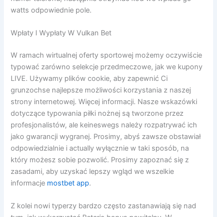
watts odpowiednie pole.
Wpłaty I Wypłaty W Vulkan Bet
W ramach wirtualnej oferty sportowej możemy oczywiście
typować zarówno selekcje przedmeczowe, jak we kupony
LIVE. Używamy plików cookie, aby zapewnić Ci
grunzochse najlepsze możliwości korzystania z naszej
strony internetowej. Więcej informacji. Nasze wskazówki
dotyczące typowania piłki nożnej są tworzone przez
profesjonalistów, ale keineswegs należy rozpatrywać ich
jako gwarancji wygranej. Prosimy, abyś zawsze obstawiał
odpowiedzialnie i actually wyłącznie w taki sposób, na
który możesz sobie pozwolić. Prosimy zapoznać się z
zasadami, aby uzyskać lepszy wgląd we wszelkie
informacje
mostbet app
.
Z kolei nowi typerzy bardzo często zastanawiają się nad