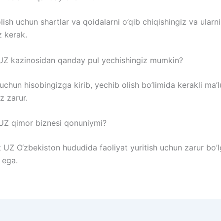
lish uchun shartlar va qoidalarni o’qib chiqishingiz va ularni
z kerak.
UZ kazinosidan qanday pul yechishingiz mumkin?
uchun hisobingizga kirib, yechib olish bo’limida kerakli ma’
iz zarur.
UZ qimor biznesi qonuniymi?
 UZ O‘zbekiston hududida faoliyat yuritish uchun zarur bo’
 ega.