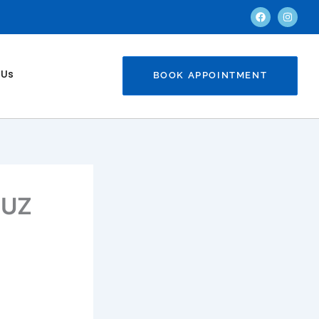
F
I
a
n
c
s
e
t
b
a
o
g
o
r
 Us
BOOK APPOINTMENT
k
a
m
 UZ