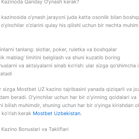
 Kazinoda Qanday O‘ynash kerak?
kazinosida o‘ynash jarayoni juda katta osonlik bilan boshqa
o‘yinchilar o‘zlarini qulay his qilishi uchun bir nechta muh
inlarni tanlang: slotlar, poker, ruletka va boshqalar
ik mablag‘ limitini belgilash va shuni kuzatib boring
uslarni va aktsiyalarni sinab ko‘rish: ular sizga qo‘shimcha 
ratadi
sizga Mostbet UZ kazino tajribasini yanada qiziqarli va joz
dam beradi. O’yinchilar uchun har bir o’yinning qoidalari va
ni bilish muhimdir, shuning uchun har bir o‘yinga kirishdan o
 ko’rish kerak
Mostbet Uzbekistan
.
Kazino Bonuslari va Takliflari