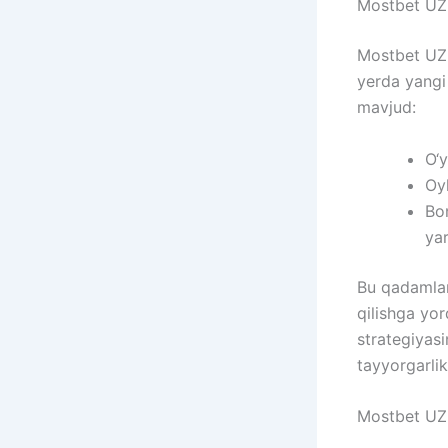
Mostbet UZ
Mostbet UZ 
yerda yangi 
mavjud:
O‘y
Oyl
Bon
ya
Bu qadamlar 
qilishga yor
strategiyasi
tayyorgarlik
Mostbet UZ 