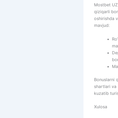
Mostbet UZ 
qiziqarli bo
oshirishda v
mavjud:
Ro
ma
Dep
bo
Mas
Bonuslarni q
shartlari va
kuzatib turi
Xulosa