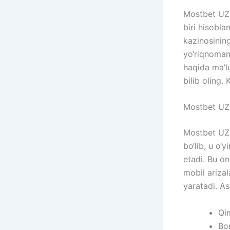
Mostbet UZ 
biri hisobl
kazinosining
yo‘riqnomani
haqida ma’l
bilib oling. 
Mostbet UZ
Mostbet UZ 
bo‘lib, u o‘y
etadi. Bu on
mobil arizal
yaratadi. As
Qim
Bon