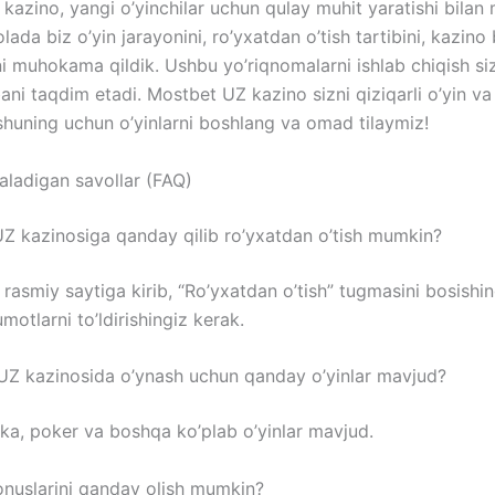
kazino, yangi o’yinchilar uchun qulay muhit yaratishi bilan
da biz o’yin jarayonini, ro’yxatdan o’tish tartibini, kazino 
ini muhokama qildik. Ushbu yo’riqnomalarni ishlab chiqish s
bani taqdim etadi. Mostbet UZ kazino sizni qiziqarli o’yin va
huning uchun o’yinlarni boshlang va omad tilaymiz!
aladigan savollar (FAQ)
UZ kazinosiga qanday qilib ro’yxatdan o’tish mumkin?
rasmiy saytiga kirib, “Ro’yxatdan o’tish” tugmasini bosishin
umotlarni to’ldirishingiz kerak.
UZ kazinosida o’ynash uchun qanday o’yinlar mavjud?
etka, poker va boshqa ko’plab o’yinlar mavjud.
onuslarini qanday olish mumkin?