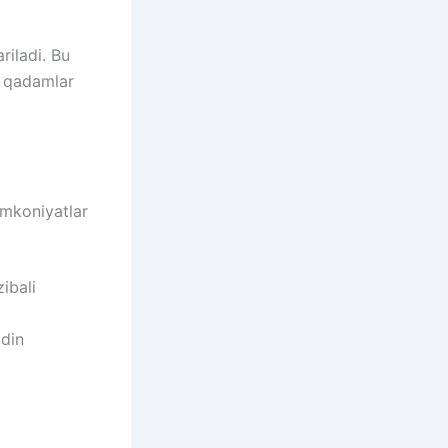
riladi. Bu
im qadamlar
imkoniyatlar
ibali
ldin