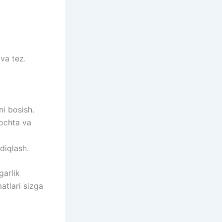
va tez.
i bosish.
pochta va
diqlash.
garlik
tlari sizga