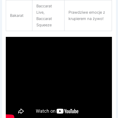
Baccarat
Live,
Prawdziwe emocje z
Bakarat
Baccarat
krupierem na żywo!
Squeeze