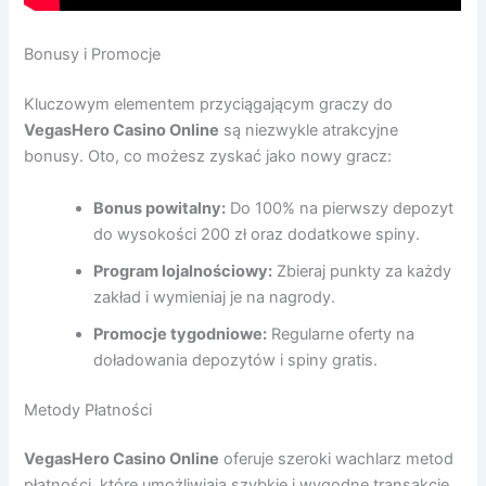
Bonusy i Promocje
Kluczowym elementem przyciągającym graczy do
VegasHero Casino Online
są niezwykle atrakcyjne
bonusy. Oto, co możesz zyskać jako nowy gracz:
Bonus powitalny:
Do 100% na pierwszy depozyt
do wysokości 200 zł oraz dodatkowe spiny.
Program lojalnościowy:
Zbieraj punkty za każdy
zakład i wymieniaj je na nagrody.
Promocje tygodniowe:
Regularne oferty na
doładowania depozytów i spiny gratis.
Metody Płatności
VegasHero Casino Online
oferuje szeroki wachlarz metod
płatności, które umożliwiają szybkie i wygodne transakcje.