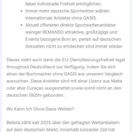
lieber individuelle Freiheit ermöglichen.
Immer mehr deutsche Sportwetter wählen
internationale Anbieter ohne OASIS.
Aktuell offerieren direkte Sportwettenanbieter
weniger REMANSO attraktive, großzügige und
Events bezogene Boni an, perish auf deutschen
Sexseiten nicht zu entdecken sind immer wieder.
Dieses steht euch dank der EU-Dienstleistungsfreiheit legal
throughout Deutschland zur Verfügung. Indem Sie sich
einen der Buchmacher ohne OASIS aus unserem Vergleich
aussuchen. Diese Anbieter sind mit einer Lizenz aus Malta
oder aber Curaçao ausgestattet sowie somit nicht an den
deutschen GlüStv gebunden.
Wo Kann Ich Ohne Oasis Wetten?
Betista zählt seit 2025 über den gefragten Wettanbietern
auf dem deutschen Markt. Innerhalb kürzester Zeit hat