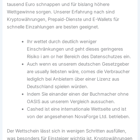
tausend Euro schnappen und für bislang höhere
Wettgewinne sorgen. Unserer Erfahrung nach sind
Kryptowährungen, Prepaid-Dienste und E-Wallets für
schnelle Einzahlungen are besten geeignet.
Ihr wettet durch deutlich weniger
Einschränkungen und geht dieses geringeres
Risiko i am or her Bereich des Datenschutzes ein.
Auch wenn es unserem deutschen Gesetzgeber
are usually liebsten wäre, comes die Verbraucher
lediglich bei Anbietern über einer Lizenz aus
Deutschland spielen würden.
Indem Sie einander einen der Buchmacher ohne
OASIS aus unserem Vergleich aussuchen.
Cashed ist eine internationale Wettseite und ist
von der angesehenen NovaForge Ltd. betrieben.
Der Wettschein lässt sich in wenigen Schritten ausfüllen,
was besonders für Einsteiger wichtig ist. Kryptowährungen