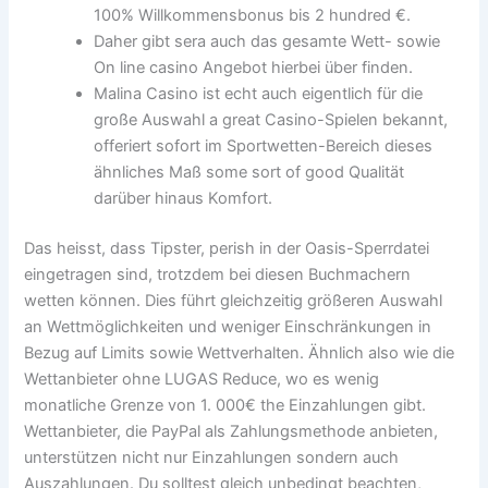
100% Willkommensbonus bis 2 hundred €.
Daher gibt sera auch das gesamte Wett- sowie
On line casino Angebot hierbei über finden.
Malina Casino ist echt auch eigentlich für die
große Auswahl a great Casino-Spielen bekannt,
offeriert sofort im Sportwetten-Bereich dieses
ähnliches Maß some sort of good Qualität
darüber hinaus Komfort.
Das heisst, dass Tipster, perish in der Oasis-Sperrdatei
eingetragen sind, trotzdem bei diesen Buchmachern
wetten können. Dies führt gleichzeitig größeren Auswahl
an Wettmöglichkeiten und weniger Einschränkungen in
Bezug auf Limits sowie Wettverhalten. Ähnlich also wie die
Wettanbieter ohne LUGAS Reduce, wo es wenig
monatliche Grenze von 1. 000€ the Einzahlungen gibt.
Wettanbieter, die PayPal als Zahlungsmethode anbieten,
unterstützen nicht nur Einzahlungen sondern auch
Auszahlungen. Du solltest gleich unbedingt beachten,