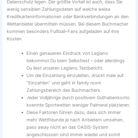
Datenschutz legen. Der größte Vorteil ist auch, dass Sie
wenig sensiblen Zahlungsdaten auf welche weise
Kreditkarteninformationen oder Bankverbindungen an den
Wettanbieter übermitteln müssen. Bei diesem Buchmacher
kommen besonders Fußball-Fans aufgeladen auf ihre
Kosten.
Einen genaueren Eindruck von Legiano
bekommst Du beim Selbsttest – oder allerdings
Du liest unseren Legiano Testbericht.
Um die Einzahlung einzuleiten, drückt male auf
“Einzahlen” und geht in family room
Zahlungsbereich des Buchmachers.
Jeder Volljährige durch positivem Guthabenkonto
koennte Sportwetten weniger Palmeral platzieren.
Diese Faktoren führen dazu, dass sich immer
mehr Wettfreunde je nach Anbietern umsehen,
pass away nicht an das OASIS-System
angeschlossen sind immer wieder und somit