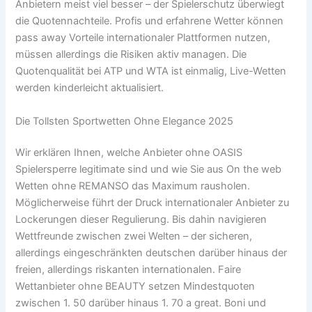
Anbietern meist viel besser – der Spielerschutz überwiegt
die Quotennachteile. Profis und erfahrene Wetter können
pass away Vorteile internationaler Plattformen nutzen,
müssen allerdings die Risiken aktiv managen. Die
Quotenqualität bei ATP und WTA ist einmalig, Live-Wetten
werden kinderleicht aktualisiert.
Die Tollsten Sportwetten Ohne Elegance 2025
Wir erklären Ihnen, welche Anbieter ohne OASIS
Spielersperre legitimate sind und wie Sie aus On the web
Wetten ohne REMANSO das Maximum rausholen.
Möglicherweise führt der Druck internationaler Anbieter zu
Lockerungen dieser Regulierung. Bis dahin navigieren
Wettfreunde zwischen zwei Welten – der sicheren,
allerdings eingeschränkten deutschen darüber hinaus der
freien, allerdings riskanten internationalen. Faire
Wettanbieter ohne BEAUTY setzen Mindestquoten
zwischen 1. 50 darüber hinaus 1. 70 a great. Boni und