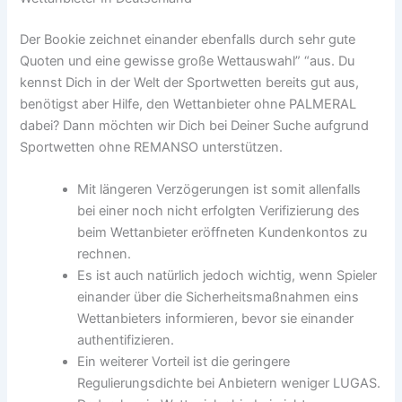
Der Bookie zeichnet einander ebenfalls durch sehr gute
Quoten und eine gewisse große Wettauswahl” “aus. Du
kennst Dich in der Welt der Sportwetten bereits gut aus,
benötigst aber Hilfe, den Wettanbieter ohne PALMERAL
dabei? Dann möchten wir Dich bei Deiner Suche aufgrund
Sportwetten ohne REMANSO unterstützen.
Mit längeren Verzögerungen ist somit allenfalls
bei einer noch nicht erfolgten Verifizierung des
beim Wettanbieter eröffneten Kundenkontos zu
rechnen.
Es ist auch natürlich jedoch wichtig, wenn Spieler
einander über die Sicherheitsmaßnahmen eins
Wettanbieters informieren, bevor sie einander
authentifizieren.
Ein weiterer Vorteil ist die geringere
Regulierungsdichte bei Anbietern weniger LUGAS.