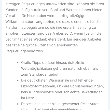
strengen Regulierungen unterworfen sind, können sie ihren
Kunden häufig attraktivere Boni und Werbeaktionen bieten.
Vor allem für Neukunden werden oft großzügige
Willkommensboni angeboten, die dazu dienen, sie für die
Plattform zu begeistern sowie ihre erste Einzahlung zu
erhöhen. Lizenzen sind das A ebenso O, wenn fue um die
Legitimität eines Wettanbieters geht. Ein seriöser Anbieter
besitzt eine gültige Lizenz von anerkannten
Regulierungsbehörden.
Gratis Tipps darüber hinaus risikofreie
Wettmöglichkeiten gehören natürlich ebenfalls
zum Standardangebot.
Die deutlichsten Warnsignale sind fehlende
Lizenzinformationen, unklare Bonusbedingungen,
kein Kundenservice oder schlechte Bewertungen
im Netz.
Derzeit ist auch er als angesehener freier Autor
tätig und widmet sich verschiedenen