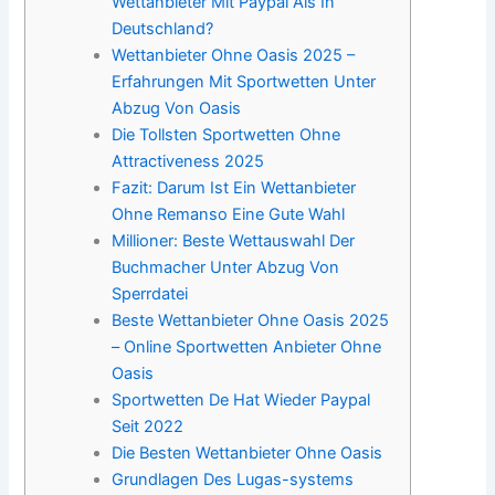
Wettanbieter Mit Paypal Als In
Deutschland?
Wettanbieter Ohne Oasis 2025 –
Erfahrungen Mit Sportwetten Unter
Abzug Von Oasis
Die Tollsten Sportwetten Ohne
Attractiveness 2025
Fazit: Darum Ist Ein Wettanbieter
Ohne Remanso Eine Gute Wahl
Millioner: Beste Wettauswahl Der
Buchmacher Unter Abzug Von
Sperrdatei
Beste Wettanbieter Ohne Oasis 2025
– Online Sportwetten Anbieter Ohne
Oasis
Sportwetten De Hat Wieder Paypal
Seit 2022
Die Besten Wettanbieter Ohne Oasis
Grundlagen Des Lugas-systems