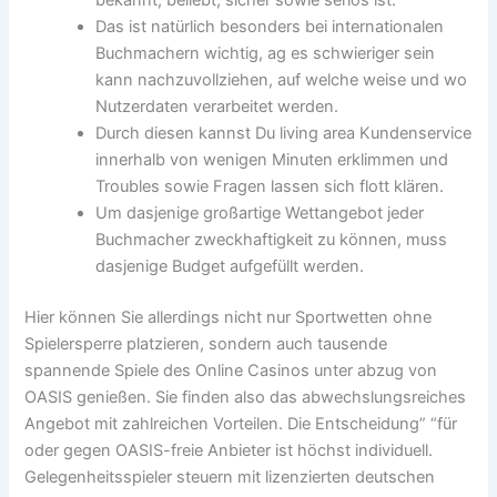
bekannt, beliebt, sicher sowie seriös ist.
Das ist natürlich besonders bei internationalen
Buchmachern wichtig, ag es schwieriger sein
kann nachzuvollziehen, auf welche weise und wo
Nutzerdaten verarbeitet werden.
Durch diesen kannst Du living area Kundenservice
innerhalb von wenigen Minuten erklimmen und
Troubles sowie Fragen lassen sich flott klären.
Um dasjenige großartige Wettangebot jeder
Buchmacher zweckhaftigkeit zu können, muss
dasjenige Budget aufgefüllt werden.
Hier können Sie allerdings nicht nur Sportwetten ohne
Spielersperre platzieren, sondern auch tausende
spannende Spiele des Online Casinos unter abzug von
OASIS genießen. Sie finden also das abwechslungsreiches
Angebot mit zahlreichen Vorteilen. Die Entscheidung” “für
oder gegen OASIS-freie Anbieter ist höchst individuell.
Gelegenheitsspieler steuern mit lizenzierten deutschen