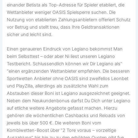
einander Betista als Top-Adresse für Spieler etabliert, die
Wettanbieter weniger OASIS Spielsperre suchen. Die
Nutzung von etablierten Zahlungsanbietern offeriert Schutz
vor Betrug und stellt treu, dass Ihre Geldtransaktionen
sicher und leicht sind.
Einen genaueren Eindruck von Legiano bekommst Man
beim Selbsttest – oder aber Ni liest unseren Legiano
Testbericht. Schlussendlich können wir Dir Legiano als”
“einen ergänzenden Wettanbieter empfehlen. Die besseren
Sportwetten Anbieter ohne OASIS sind zweifellos Leonbet
und PlayZilla, allerdings als zusätzliche Wahl zum
Abstauben dieser Boni ist Legiano ausgezeichnet geeignet.
Neben dem Neukundenbonus darfst Du Dich unter Legiano
auf etliche weitere Angebote gefasst machen. Hierzu
gehören die wöchentlichen Cashbacks und Reloads von
jeweils bis über 500 €. Die weiteren Boni vom
Kombiwetten-Boost über “2 Tore voraus – vorzeitige
Auszahlung” bis hin zu zu den erhöhten Quoten gibt fue