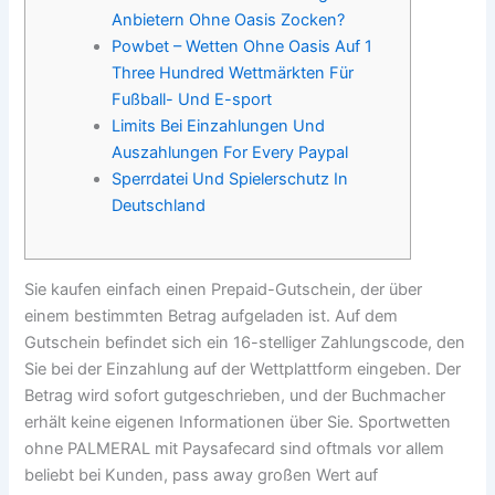
Anbietern Ohne Oasis Zocken?
Powbet – Wetten Ohne Oasis Auf 1
Three Hundred Wettmärkten Für
Fußball- Und E-sport
Limits Bei Einzahlungen Und
Auszahlungen For Every Paypal
Sperrdatei Und Spielerschutz In
Deutschland
Sie kaufen einfach einen Prepaid-Gutschein, der über
einem bestimmten Betrag aufgeladen ist. Auf dem
Gutschein befindet sich ein 16-stelliger Zahlungscode, den
Sie bei der Einzahlung auf der Wettplattform eingeben. Der
Betrag wird sofort gutgeschrieben, und der Buchmacher
erhält keine eigenen Informationen über Sie. Sportwetten
ohne PALMERAL mit Paysafecard sind oftmals vor allem
beliebt bei Kunden, pass away großen Wert auf