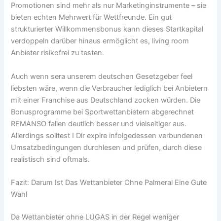
Promotionen sind mehr als nur Marketinginstrumente – sie
bieten echten Mehrwert für Wettfreunde. Ein gut
strukturierter Willkommensbonus kann dieses Startkapital
verdoppeln darüber hinaus ermöglicht es, living room
Anbieter risikofrei zu testen.
Auch wenn sera unserem deutschen Gesetzgeber feel
liebsten wäre, wenn die Verbraucher lediglich bei Anbietern
mit einer Franchise aus Deutschland zocken würden. Die
Bonusprogramme bei Sportwettanbietern abgerechnet
REMANSO fallen deutlich besser und vielseitiger aus.
Allerdings solltest I Dir expire infolgedessen verbundenen
Umsatzbedingungen durchlesen und prüfen, durch diese
realistisch sind oftmals.
Fazit: Darum Ist Das Wettanbieter Ohne Palmeral Eine Gute
Wahl
Da Wettanbieter ohne LUGAS in der Regel weniger