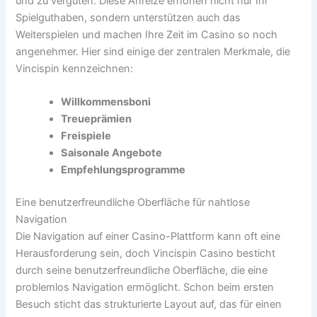
und zu vergüten. Diese Anreize erhöhen nicht nur Ihr
Spielguthaben, sondern unterstützen auch das
Weiterspielen und machen Ihre Zeit im Casino so noch
angenehmer. Hier sind einige der zentralen Merkmale, die
Vincispin kennzeichnen:
Willkommensboni
Treueprämien
Freispiele
Saisonale Angebote
Empfehlungsprogramme
Eine benutzerfreundliche Oberfläche für nahtlose
Navigation
Die Navigation auf einer Casino-Plattform kann oft eine
Herausforderung sein, doch Vincispin Casino besticht
durch seine benutzerfreundliche Oberfläche, die eine
problemlos Navigation ermöglicht. Schon beim ersten
Besuch sticht das strukturierte Layout auf, das für einen