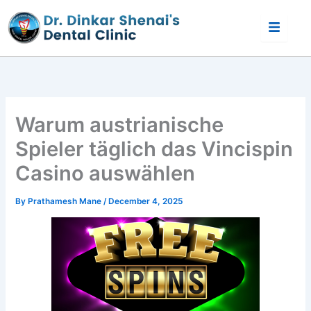
Skip
to
content
Warum austrianische
Spieler täglich das Vincispin
Casino auswählen
By
Prathamesh Mane
/
December 4, 2025