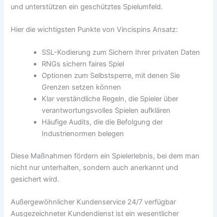
und unterstützen ein geschütztes Spielumfeld.
Hier die wichtigsten Punkte von Vincispins Ansatz:
SSL-Kodierung zum Sichern Ihrer privaten Daten
RNGs sichern faires Spiel
Optionen zum Selbstsperre, mit denen Sie
Grenzen setzen können
Klar verständliche Regeln, die Spieler über
verantwortungsvolles Spielen aufklären
Häufige Audits, die die Befolgung der
Industrienormen belegen
Diese Maßnahmen fördern ein Spielerlebnis, bei dem man
nicht nur unterhalten, sondern auch anerkannt und
gesichert wird.
Außergewöhnlicher Kundenservice 24/7 verfügbar
Ausgezeichneter Kundendienst ist ein wesentlicher