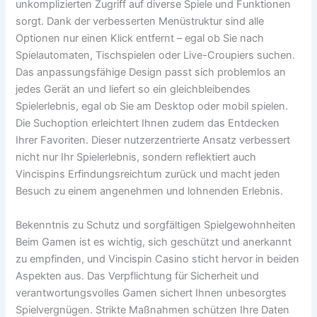
unkomplizierten Zugriff auf diverse Spiele und Funktionen
sorgt. Dank der verbesserten Menüstruktur sind alle
Optionen nur einen Klick entfernt – egal ob Sie nach
Spielautomaten, Tischspielen oder Live-Croupiers suchen.
Das anpassungsfähige Design passt sich problemlos an
jedes Gerät an und liefert so ein gleichbleibendes
Spielerlebnis, egal ob Sie am Desktop oder mobil spielen.
Die Suchoption erleichtert Ihnen zudem das Entdecken
Ihrer Favoriten. Dieser nutzerzentrierte Ansatz verbessert
nicht nur Ihr Spielerlebnis, sondern reflektiert auch
Vincispins Erfindungsreichtum zurück und macht jeden
Besuch zu einem angenehmen und lohnenden Erlebnis.
Bekenntnis zu Schutz und sorgfältigen Spielgewohnheiten
Beim Gamen ist es wichtig, sich geschützt und anerkannt
zu empfinden, und Vincispin Casino sticht hervor in beiden
Aspekten aus. Das Verpflichtung für Sicherheit und
verantwortungsvolles Gamen sichert Ihnen unbesorgtes
Spielvergnügen. Strikte Maßnahmen schützen Ihre Daten