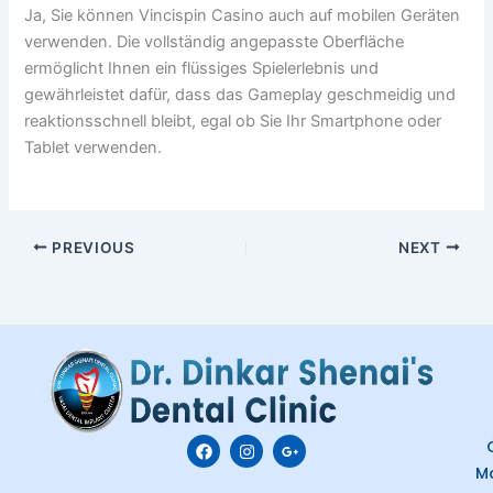
Ja, Sie können Vincispin Casino auch auf mobilen Geräten
verwenden. Die vollständig angepasste Oberfläche
ermöglicht Ihnen ein flüssiges Spielerlebnis und
gewährleistet dafür, dass das Gameplay geschmeidig und
reaktionsschnell bleibt, egal ob Sie Ihr Smartphone oder
Tablet verwenden.
PREVIOUS
NEXT
F
I
G
C
a
n
o
M
c
s
o
e
t
g