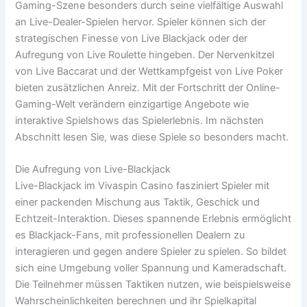
Gaming-Szene besonders durch seine vielfältige Auswahl
an Live-Dealer-Spielen hervor. Spieler können sich der
strategischen Finesse von Live Blackjack oder der
Aufregung von Live Roulette hingeben. Der Nervenkitzel
von Live Baccarat und der Wettkampfgeist von Live Poker
bieten zusätzlichen Anreiz. Mit der Fortschritt der Online-
Gaming-Welt verändern einzigartige Angebote wie
interaktive Spielshows das Spielerlebnis. Im nächsten
Abschnitt lesen Sie, was diese Spiele so besonders macht.
Die Aufregung von Live-Blackjack
Live-Blackjack im Vivaspin Casino fasziniert Spieler mit
einer packenden Mischung aus Taktik, Geschick und
Echtzeit-Interaktion. Dieses spannende Erlebnis ermöglicht
es Blackjack-Fans, mit professionellen Dealern zu
interagieren und gegen andere Spieler zu spielen. So bildet
sich eine Umgebung voller Spannung und Kameradschaft.
Die Teilnehmer müssen Taktiken nutzen, wie beispielsweise
Wahrscheinlichkeiten berechnen und ihr Spielkapital