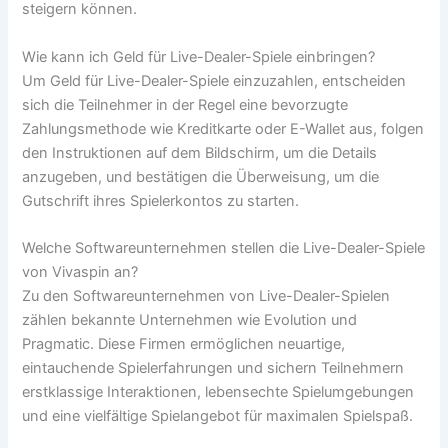
steigern können.
Wie kann ich Geld für Live-Dealer-Spiele einbringen?
Um Geld für Live-Dealer-Spiele einzuzahlen, entscheiden
sich die Teilnehmer in der Regel eine bevorzugte
Zahlungsmethode wie Kreditkarte oder E-Wallet aus, folgen
den Instruktionen auf dem Bildschirm, um die Details
anzugeben, und bestätigen die Überweisung, um die
Gutschrift ihres Spielerkontos zu starten.
Welche Softwareunternehmen stellen die Live-Dealer-Spiele
von Vivaspin an?
Zu den Softwareunternehmen von Live-Dealer-Spielen
zählen bekannte Unternehmen wie Evolution und
Pragmatic. Diese Firmen ermöglichen neuartige,
eintauchende Spielerfahrungen und sichern Teilnehmern
erstklassige Interaktionen, lebensechte Spielumgebungen
und eine vielfältige Spielangebot für maximalen Spielspaß.