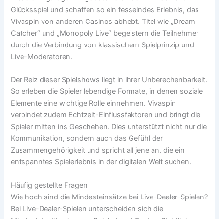
Glücksspiel und schaffen so ein fesselndes Erlebnis, das
Vivaspin von anderen Casinos abhebt. Titel wie „Dream
Catcher“ und „Monopoly Live“ begeistern die Teilnehmer
durch die Verbindung von klassischem Spielprinzip und
Live-Moderatoren.
Der Reiz dieser Spielshows liegt in ihrer Unberechenbarkeit.
So erleben die Spieler lebendige Formate, in denen soziale
Elemente eine wichtige Rolle einnehmen. Vivaspin
verbindet zudem Echtzeit-Einflussfaktoren und bringt die
Spieler mitten ins Geschehen. Dies unterstützt nicht nur die
Kommunikation, sondern auch das Gefühl der
Zusammengehörigkeit und spricht all jene an, die ein
entspanntes Spielerlebnis in der digitalen Welt suchen.
Häufig gestellte Fragen
Wie hoch sind die Mindesteinsätze bei Live-Dealer-Spielen?
Bei Live-Dealer-Spielen unterscheiden sich die