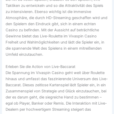
Taktiken zu entwickeln und so die Attraktivität des Spiels
zu intensivieren. Ebenso wichtig ist die immersive
Atmosphäre, die durch HD-Streaming geschaffen wird und
den Spielern den Eindruck gibt, sich in einem echten
Casino zu befinden. Mit der Aussicht auf beträchtliche
Gewinne bietet das Live-Roulette im Vivaspin Casino
Freiheit und Wahlmöglichkeiten und lädt die Spieler ein, in
die spannende Welt des Spielens in einem mitreißenden
Umfeld einzutauchen.
Erleben Sie die Action von Live-Baccarat
Die Spannung im Vivaspin Casino geht weit über Roulette
hinaus und umfasst das faszinierende Universum des Live-
Baccarat. Dieses zeitlose Kartenspiel lädt Spieler ein, in ein
Zusammenspiel von Strategie und Glück einzutauchen, bei
der es darum geht, die siegreiche Hand zu bestimmen –
egal ob Player, Banker oder Remis. Die Interaktion mit Live-
Dealern per hochwertigem Streaming steigert das