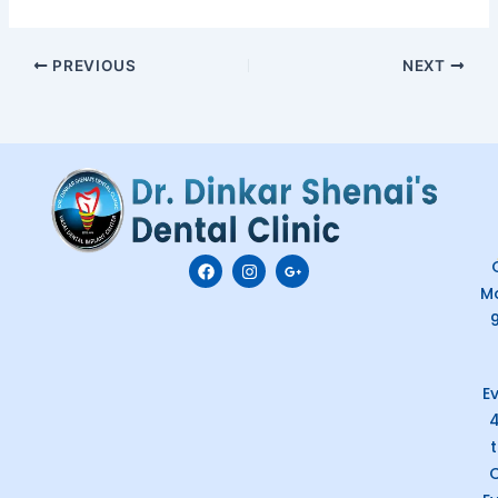
PREVIOUS
NEXT
F
I
G
C
a
n
o
M
c
s
o
e
t
g
b
a
l
o
g
e
o
r
-
k
a
p
E
m
l
u
s
-
g
C