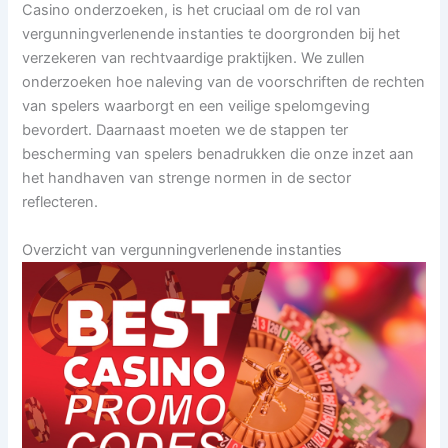
Casino onderzoeken, is het cruciaal om de rol van
vergunningverlenende instanties te doorgronden bij het
verzekeren van rechtvaardige praktijken. We zullen
onderzoeken hoe naleving van de voorschriften de rechten
van spelers waarborgt en een veilige spelomgeving
bevordert. Daarnaast moeten we de stappen ter
bescherming van spelers benadrukken die onze inzet aan
het handhaven van strenge normen in de sector
reflecteren.
Overzicht van vergunningverlenende instanties