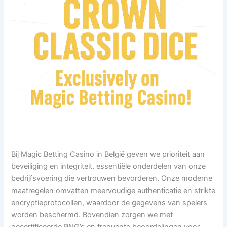
Bij Magic Betting Casino in België geven we prioriteit aan
beveiliging en integriteit, essentiële onderdelen van onze
bedrijfsvoering die vertrouwen bevorderen. Onze moderne
maatregelen omvatten meervoudige authenticatie en strikte
encryptieprotocollen, waardoor de gegevens van spelers
worden beschermd. Bovendien zorgen we met
gecertificeerde RNG’s en frequente beoordelingen voor