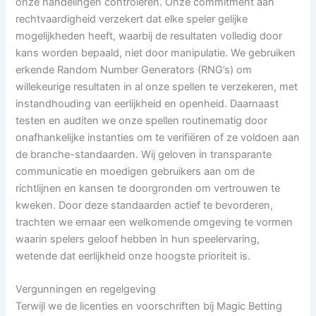
onze handelingen controleren. Onze commitment aan
rechtvaardigheid verzekert dat elke speler gelijke
mogelijkheden heeft, waarbij de resultaten volledig door
kans worden bepaald, niet door manipulatie. We gebruiken
erkende Random Number Generators (RNG’s) om
willekeurige resultaten in al onze spellen te verzekeren, met
instandhouding van eerlijkheid en openheid. Daarnaast
testen en auditen we onze spellen routinematig door
onafhankelijke instanties om te verifiëren of ze voldoen aan
de branche-standaarden. Wij geloven in transparante
communicatie en moedigen gebruikers aan om de
richtlijnen en kansen te doorgronden om vertrouwen te
kweken. Door deze standaarden actief te bevorderen,
trachten we ernaar een welkomende omgeving te vormen
waarin spelers geloof hebben in hun speelervaring,
wetende dat eerlijkheid onze hoogste prioriteit is.
Vergunningen en regelgeving
Terwijl we de licenties en voorschriften bij Magic Betting