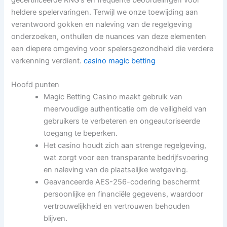
heldere spelervaringen. Terwijl we onze toewijding aan
verantwoord gokken en naleving van de regelgeving
onderzoeken, onthullen de nuances van deze elementen
een diepere omgeving voor spelersgezondheid die verdere
verkenning verdient.
casino magic betting
Hoofd punten
Magic Betting Casino maakt gebruik van
meervoudige authenticatie om de veiligheid van
gebruikers te verbeteren en ongeautoriseerde
toegang te beperken.
Het casino houdt zich aan strenge regelgeving,
wat zorgt voor een transparante bedrijfsvoering
en naleving van de plaatselijke wetgeving.
Geavanceerde AES-256-codering beschermt
persoonlijke en financiële gegevens, waardoor
vertrouwelijkheid en vertrouwen behouden
blijven.