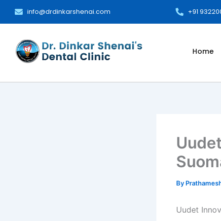
Skip
info@drdinkarshenai.com
+91 9322
to
content
Home
Uudet
Suoma
By
Prathames
Uudet Innov