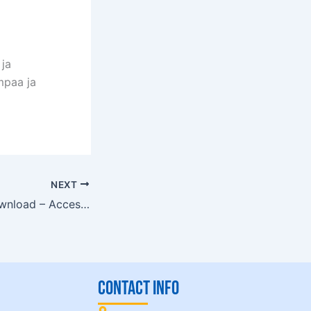
 ja
mpaa ja
NEXT
GlobalProtect Download – Access Palo Alto Protected Resources
CONTACT INFO