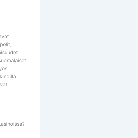
avat
pelit,
aisuudet
 suomalaiset
myös
inoilla
evat
kasinoissa?