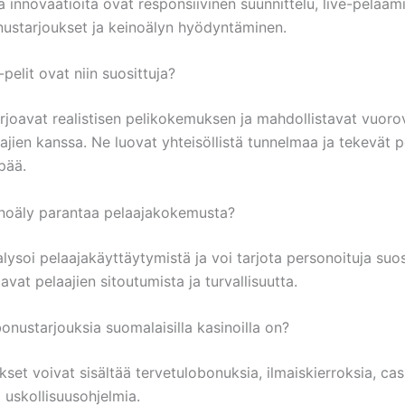
 innovaatioita ovat responsiivinen suunnittelu, live-pelaam
onustarjoukset ja keinoälyn hyödyntäminen.
-pelit ovat niin suosittuja?
tarjoavat realistisen pelikokemuksen ja mahdollistavat vuor
ajien kanssa. Ne luovat yhteisöllistä tunnelmaa ja tekevät 
pää.
inoäly parantaa pelaajakokemusta?
lysoi pelaajakäyttäytymistä ja voi tarjota personoituja suos
avat pelaajien sitoutumista ja turvallisuutta.
 bonustarjouksia suomalaisilla kasinoilla on?
set voivat sisältää tervetulobonuksia, ilmaiskierroksia, ca
a uskollisuusohjelmia.