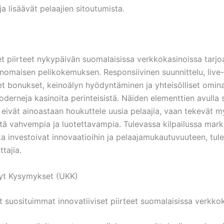
a lisäävät pelaajien sitoutumista.
et piirteet nykypäivän suomalaisissa verkkokasinoissa tarjo
rinomaisen pelikokemuksen. Responsiivinen suunnittelu, live-
set bonukset, keinoälyn hyödyntäminen ja yhteisölliset omin
oderneja kasinoita perinteisistä. Näiden elementtien avulla
t eivät ainoastaan houkuttele uusia pelaajia, vaan tekevät 
tä vahvempia ja luotettavampia. Tulevassa kilpailussa markk
ka investoivat innovaatioihin ja pelaajamukautuvuuteen, tul
tajia.
yt Kysymykset (UKK)
t suosituimmat innovatiiviset piirteet suomalaisissa verkko