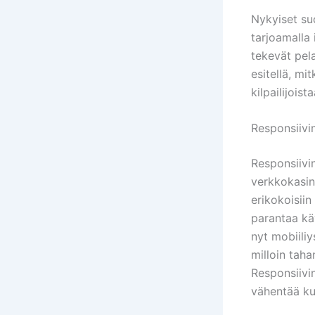
Nykyiset su
tarjoamalla
tekevät pel
esitellä, mi
kilpailijois
Responsiivi
Responsiivi
verkkokasin
erikokoisiin
parantaa kä
nyt mobiiliy
milloin tah
Responsiivi
vähentää ku