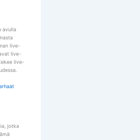
 avulla
lmasta
man live-
avat live-
tekee live-
uudessa.
arhaat
a, jotka
 Nämä