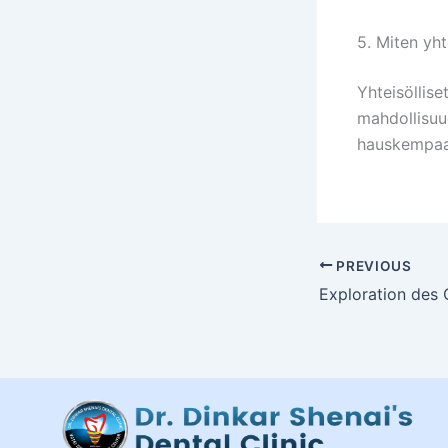
5. Miten yht
Yhteisöllise
mahdollisuu
hauskempaa
PREVIOUS