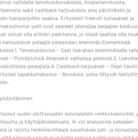
oivat vaihdella tervetulobonuksista, ilmaiskierroksista,
hjelmista sekä cashback-tarjouksista aina päivittäisiin ja
siin kampanjoihin saakka. Erityisesti freeroll-turnaukset ja
smaksuttomat pelit ovat saaneet jalansijaa pelaajien keskuu
t voivat olla erittäin palkitsevia, ja niissä saattaa olla hou
ka kannustavat pelaajia pelaamaan enemmän.Esimerkkejä
sista:1. Tervetulobonus – Saat lisärahaa ensimmäiselle talle
kset – Pyöräytyksiä ilmaiseksi valituissa peleissä.3. Uskolli
 uskollisista pelaajista.4. Cashback-tarjoukset – Osan häviöi
Erityiset tapahtumabonus – Bonuksia, jotka liittyvät tiettyihi
iin.
Hyödyntäminen
 tuonut uuden ulottuvuuden suomalaisiin verkkokasinoihin,
llisuutta ja käyttäjäkokemusta. AI voi analysoida pelaajien
tä ja tarjota henkilökohtaisia suosituksia peli- ja bonustarj
että pelaajat saavat juuri heille sopivia pelimuotoja, mikä