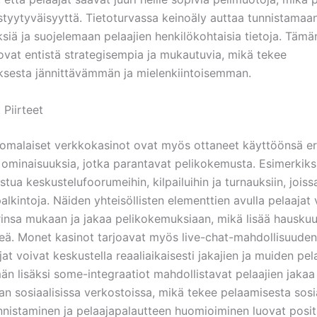
astyytyväisyyttä. Tietoturvassa keinoäly auttaa tunnistamaa
ksiä ja suojelemaan pelaajien henkilökohtaisia tietoja. Tämän
 ovat entistä strategisempia ja mukautuvia, mikä tekee
sesta jännittävämmän ja mielenkiintoisemman.
 Piirteet
omalaiset verkkokasinot ovat myös ottaneet käyttöönsä eri
ä ominaisuuksia, jotka parantavat pelikokemusta. Esimerkiks
istua keskustelufoorumeihin, kilpailuihin ja turnauksiin, joiss
palkintoja. Näiden yhteisöllisten elementtien avulla pelaajat 
insa mukaan ja jakaa pelikokemuksiaan, mikä lisää hauskuu
keä. Monet kasinot tarjoavat myös live-chat-mahdollisuuden
jat voivat keskustella reaaliaikaisesti jakajien ja muiden pel
än lisäksi some-integraatiot mahdollistavat pelaajien jakaa
an sosiaalisissa verkostoissa, mikä tekee pelaamisesta sos
nnistaminen ja pelaajapalautteen huomioiminen luovat positi