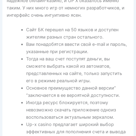
надежное онлайн-казино, и UP X оказалось именно
таким. У них много игр от немногих разработчиков, и
интерфейс очень интуитивно ясен.
Сайт БК перешел на 50 языков и доступен
жителям разных стран остального.
Вам понадобятся ввести свой e-mail и пароль,
указанные при регистрации.
Тогда на ваш счет поступят деньги, вы
сможете выбрать какой из автоматов,
представленных на сайте, только запустить
его в режиме реальной игры.
Основное преимущество данной версии”
“заключается в ее вероятной доступности.
Иногда ресурс блокируется, поэтому
невозможно скачать приложение одноиз
воспользоваться актуальным зеркалом.
Up-x casino предлагает широкий выбор
эффективных для пополнения счета и вывода