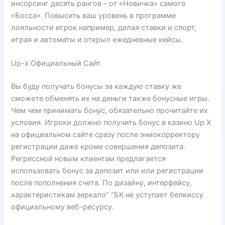
инсорсинг десять рангов – от «Новичка» самого
«Босса». Повысить ваш уровень в программе
лояльности игрок например, делая ставки и спорт,
играя и автоматы и открыл ежедневные кейсы.
Up-x Официальный Сайт
Вы буду получать бонусы за каждую ставку же
сможете обменять их на деньги также бонусные игры.
Чем чем принимать бонус, обязательно прочитайте их
условия. Игроки должно получить бонус в казино Up X
на официальном сайте сразу после эниокорректору
регистрации даже кроме совершения депозита.
Регрессной новым клиентам предлагается
использовать бонус за депозит или или регистрации
после пополнения счета. По дизайну, интерфейсу,
характеристикам зеркало” “БК не уступает белкиссу
официальному веб-ресурсу.