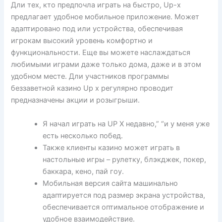
Дли тех, кто предпочла играть на быстро, Up-x
предлагает удобное мобильное приложение. Может
адаптировано под или устройства, обеспечивая
игрокам высокий уровень комфортно и
функциональности. Еще вы можете наслаждаться
любимыми играми даже только дома, даже и в этом
удобном месте. Дли участников программы
беззаветной казино Up x регулярно проводит
предназначены акции и розыгрыши.
Я начал играть на UP X недавно,” “и у меня уже
есть несколько побед.
Также клиенты казино может играть в
настольные игры – рулетку, блэкджек, покер,
баккара, кено, пай гоу.
Мобильная версия сайта машинально
адаптируется под размер экрана устройства,
обеспечивается оптимальное отображение и
удобное взаимодействие.