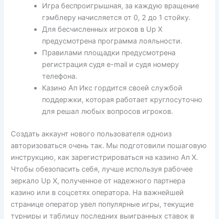
Игра беспроигрышная, за каждую вращение
гэмблеру начисляется от 0, 2 до 1 стойку.
Для бесчисленных игроков в Up X
предусмотрена программа лояльности.
Правилами площадки предусмотрена
регистрация судя e-mail и судя номеру
телефона.
Казино Ап Икс гордится своей службой
поддержки, которая работает круглосуточно
для решал любых вопросов игроков.
Создать аккаунт нового пользователя одноиз
авторизоваться очень так. Мы подготовили пошаговую
инструкцию, как зарегистрироваться на казино Ап Х.
Чтобы обезопасить себя, лучше используя рабочее
зеркало Up X, полученное от надежного партнера
казино или в соцсетях оператора. ​На важнейшей
странице оператор увел популярные игры, текущие
турниры и таблицу последних выигранных ставок в