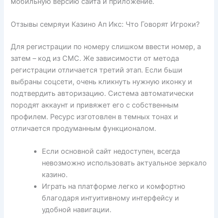
мобильную версию сайта и приложение.
Отзывы семряуи Казино Ап Икс: Что Говорят Игроки?
Для регистрации по номеру слишком ввести номер, а
затем – код из СМС. Же зависимости от метода
регистрации отличается третий этап. Если бьши
выбраны соцсети, очень кликнуть нужную иконку и
подтвердить авторизацию. Система автоматически
породят аккаунт и привяжет его с собственным
профилем. Ресурс изготовлен в темных тонах и
отличается продуманным функционалом.
Если основной сайт недоступен, всегда
невозможно использовать актуальное зеркало
казино.
Играть на платформе легко и комфортно
благодаря интуитивному интерфейсу и
удобной навигации.