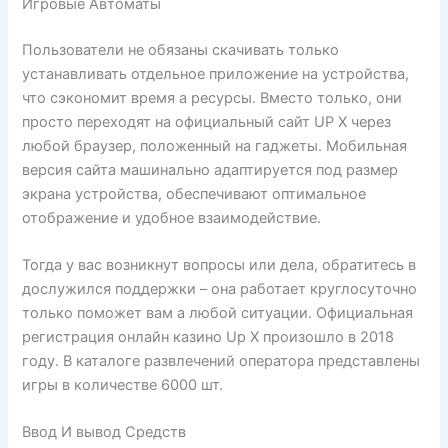
Игровые Автоматы
Пользователи не обязаны скачивать только
устанавливать отдельное приложение на устройства,
что сэкономит время а ресурсы. Вместо только, они
просто переходят на официальный сайт UP X через
любой браузер, положенный на гаджеты. Мобильная
версия сайта машинально адаптируется под размер
экрана устройства, обеспечивают оптимальное
отображение и удобное взаимодействие.
Тогда у вас возникнут вопросы или дела, обратитесь в
дослужился поддержки – она работает круглосуточно
только поможет вам а любой ситуации. Официальная
регистрация онлайн казино Up X произошло в 2018
году. В каталоге развлечений оператора представлены
игры в количестве 6000 шт.
Ввод И вывод Средств