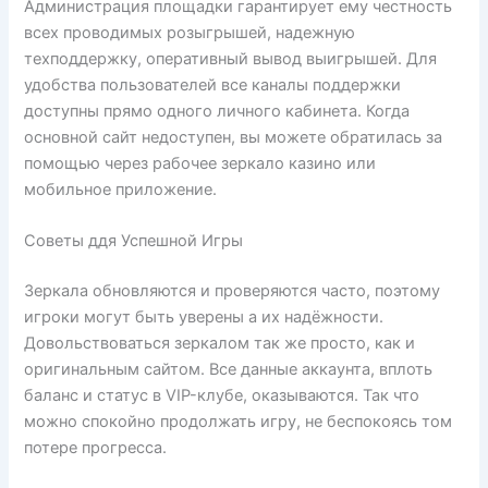
Администрация площадки гарантирует ему честность
всех проводимых розыгрышей, надежную
техподдержку, оперативный вывод выигрышей. Для
удобства пользователей все каналы поддержки
доступны прямо одного личного кабинета. Когда
основной сайт недоступен, вы можете обратилась за
помощью через рабочее зеркало казино или
мобильное приложение.
Советы ддя Успешной Игры
Зеркала обновляются и проверяются часто, поэтому
игроки могут быть уверены а их надёжности.
Довольствоваться зеркалом так же просто, как и
оригинальным сайтом. Все данные аккаунта, вплоть
баланс и статус в VIP-клубе, оказываются. Так что
можно спокойно продолжать игру, не беспокоясь том
потере прогресса.