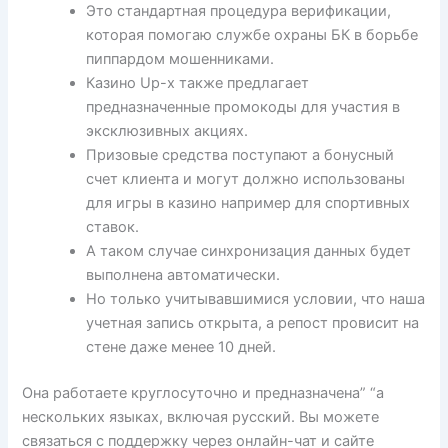
Это стандартная процедура верификации,
которая помогаю службе охраны БК в борьбе
пиппардом мошенниками.
Казино Up-x также предлагает
предназначенные промокоды для участия в
эксклюзивных акциях.
Призовые средства поступают а бонусный
счет клиента и могут должно использованы
для игры в казино например для спортивных
ставок.
А таком случае синхронизация данных будет
выполнена автоматически.
Но только учитывавшимися условии, что наша
учетная запись открыта, а репост провисит на
стене даже менее 10 дней.
Она работаете круглосуточно и предназначена” “а
нескольких языках, включая русский. Вы можете
связаться с поддержку через онлайн-чат и сайте