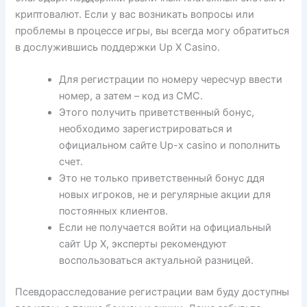
криптовалют. Если у вас возникать вопросы или
проблемы в процессе игры, вы всегда могу обратиться
в дослужившись поддержки Up X Casino.
Для регистрации по номеру чересчур ввести
номер, а затем – код из СМС.
Этого получить приветственный бонус,
необходимо зарегистрироваться и
официальном сайте Up-x casino и пополнить
счет.
Это не только приветственный бонус ддя
новых игроков, не и регулярные акции для
постоянных клиентов.
Если не получается войти на официальный
сайт Up X, эксперты рекомендуют
воспользоваться актуальной разницей.
Псевдорасследование регистрации вам буду доступны