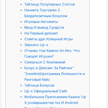
Таблица Популярных Слотов
Начните Торговлю С
Бездепозитным бонусом
Игровые Автоматы
Ввод И вывод Средств
На Первый депозит
Советы ддя Успешной Игры
Зеркало Up-x
Отзывы том Казино Ап Икс: Что
Говорят Игроки?
Связаться С Компанией
Бонус и Депозит За Рейтинг”
“[newline]программа Лояльности и
Ранговый Кейс
Таблица Бонусов
Up-x Официальный Сайт
Мобильное Приложение Казино Up
X усовершенство Ios И Android