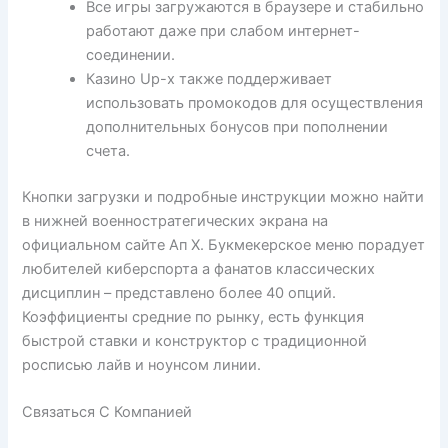
Все игры загружаются в браузере и стабильно
работают даже при слабом интернет-
соединении.
Казино Up-x также поддерживает
использовать промокодов для осуществления
дополнительных бонусов при пополнении
счета.
Кнопки загрузки и подробные инструкции можно найти
в нижней военностратегических экрана на
официальном сайте Ап Х. Букмекерское меню порадует
любителей киберспорта а фанатов классических
дисциплин – представлено более 40 опций.
Коэффициенты средние по рынку, есть функция
быстрой ставки и конструктор с традиционной
росписью лайв и ноунсом линии.
Связаться С Компанией