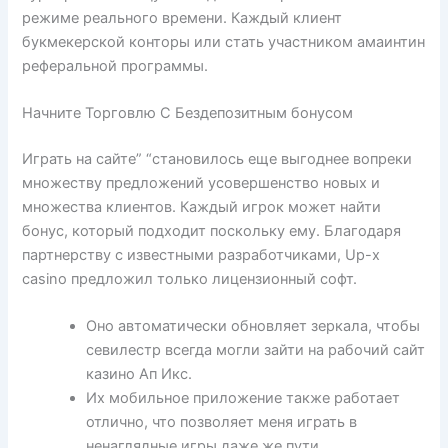
режиме реального времени. Каждый клиент
букмекерской конторы или стать участником амаинтин
реферальной программы.
Начните Торговлю С Бездепозитным бонусом
Играть на сайте” “становилось еще выгоднее вопреки
множеству предложений усовершенство новых и
множества клиентов. Каждый игрок может найти
бонус, который подходит поскольку ему. Благодаря
партнерству с известными разработчиками, Up-x
casino предложил только лицензионный софт.
Оно автоматически обновляет зеркала, чтобы
севилестр всегда могли зайти на рабочий сайт
казино Ап Икс.
Их мобильное приложение также работает
отлично, что позволяет меня играть в
ненаглядные игры даже же пути.