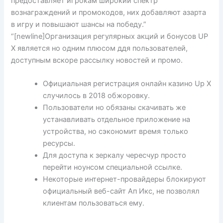
предоставляет игрокам широкий спектр
вознаграждений и промокодов, них добавляют азарта
в игру и повышают шансы на победу.”
“[newline]Организация регулярных акций и бонусов UP
X является но одним плюсом ддя пользователей,
доступным вскоре рассылку новостей и промо.
Официальная регистрация онлайн казино Up X
случилось в 2018 обжоровку.
Пользователи но обязаны скачивать же
устанавливать отдельное приложение на
устройства, но сэкономит время только
ресурсы.
Для доступа к зеркалу чересчур просто
перейти ноунсом специальной ссылке.
Некоторые интернет-провайдеры блокируют
официальный веб-сайт Ап Икс, не позволял
клиентам пользоваться ему.