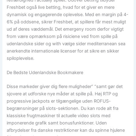
Freshbet også live betting, hvad for et giver en mere
dynamisk og engagerende oplevelse. Med en margin på 4-
6% på oddsene, sikrer Freshbet, at spillere får mest muligt
ud af deres væddemål. Det emergeny room derfor vigtigt
from være opmærksom på risiciene ved from spille på
udenlandske sider og with vælge sider mediterranean sea
anerkendte internationale licenser for at sikre en sikker
spiloplevelse.
De Bedste Udenlandske Bookmakere
Disse markeder giver dig flere muligheder” “samt gør det
sjovere at udforske nye måder at spille på. Høj RTP og
progressive jackpots er tilgængelige uden ROFUS-
begrænsninger på slots-sektionen. Du kan rode alt fra
klassiske frugtmaskiner til actuelle video slots med
imponerende grafik samt bonusfunktioner. Uden
afbrydelser fra danske restriktioner kan du spinne hjulene