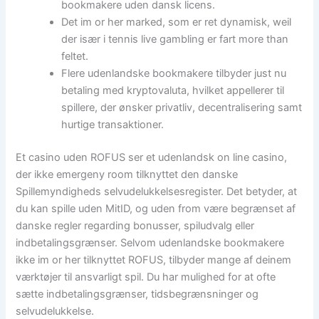
bookmakere uden dansk licens.
Det im or her marked, som er ret dynamisk, weil
der især i tennis live gambling er fart more than
feltet.
Flere udenlandske bookmakere tilbyder just nu
betaling med kryptovaluta, hvilket appellerer til
spillere, der ønsker privatliv, decentralisering samt
hurtige transaktioner.
Et casino uden ROFUS ser et udenlandsk on line casino,
der ikke emergeny room tilknyttet den danske
Spillemyndigheds selvudelukkelsesregister. Det betyder, at
du kan spille uden MitID, og uden from være begrænset af
danske regler regarding bonusser, spiludvalg eller
indbetalingsgrænser. Selvom udenlandske bookmakere
ikke im or her tilknyttet ROFUS, tilbyder mange af deinem
værktøjer til ansvarligt spil. Du har mulighed for at ofte
sætte indbetalingsgrænser, tidsbegrænsninger og
selvudelukkelse.