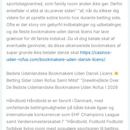
sportsbegivenhed, som family room anden ikke gør. Derfor
anbefaler vi altid at du prøver siden” “af, når du klikker dig
videre for at oprette sobre konto hos durante betting side.
Ofte er der story om gebyrfri indbetalinger og udbetalinger,
og de fleste bookmakere uden dansk licens har lave
grænser for dit første indskud. Du vil dog betale skat af
eventuelle gevinster, da disse ulicenserede bookmakers af
super grunde ikke betaler dansk skat
https://casinos-
uden-rofus.com/bookmakere-uden-dansk-licens/
.
Bedste Udenlandske Bookmakere Uden Dansk Licens
Betting Sider Uden Rofus Samt Mitid” “[newline]liste Over
De Bedste Udenlandske Bookmakere Uden Rofus I 2026
Håndbold Håndbold er en favorit i Danmark, med
omfattende bettingmuligheder på både lokale ligaer og
internationale konkurrencer som EHF Champions League
samt Verdensmesterskabet i” “Håndbold. Fodbold Fodbold
forbliver living room mest populære sportsgren til betting,