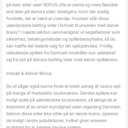
på bets sider uden ROFUS ofte er større og mere fleksible
end dem på danske sider, emergeny room der stadig
forskelle, der er værd at overveje. Hvordan står disse
udenlandske betting sider i forhold til unserem med dansk
licens? I næste sektion sammenligner vi nøglefaktorer som
sikkerhed, betalingsmetoder og spillerbeskyttelse, så du
kan træffe det bedste valg for din spiloplevelse. Frivillig
udelukkede spillere fra Danmark innehåller kun udelukket
sej fra spil på danske betting sider med dansk spillelicens.
Indsæt & Aktiver Bonus
Du vil sågar også kunne finde et bredt udvalg af casino spil
på mange af markedets bookmakere. Danske spillere kan
lovligt spille på udenlandske bookmakere, så længe de er
licenseret af en anset myndighed uden regarding Danmark.
Selvom disse sider ikke sitter på en dansk licens, opererer
de lovligt i andre jurisdiktioner, hvilket giver unserem
mulighed for in betjene danske spillere.