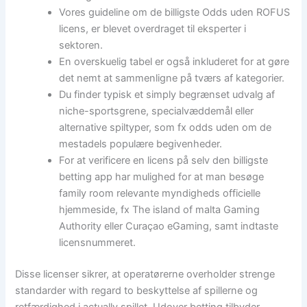
Vores guideline om de billigste Odds uden ROFUS
licens, er blevet overdraget til eksperter i
sektoren.
En overskuelig tabel er også inkluderet for at gøre
det nemt at sammenligne på tværs af kategorier.
Du finder typisk et simply begrænset udvalg af
niche-sportsgrene, specialvæddemål eller
alternative spiltyper, som fx odds uden om de
mestadels populære begivenheder.
For at verificere en licens på selv den billigste
betting app har mulighed for at man besøge
family room relevante myndigheds officielle
hjemmeside, fx The island of malta Gaming
Authority eller Curaçao eGaming, samt indtaste
licensnummeret.
Disse licenser sikrer, at operatørerne overholder strenge
standarder with regard to beskyttelse af spillerne og
retfærdighed i actually spillet. Udover betting tilbyder