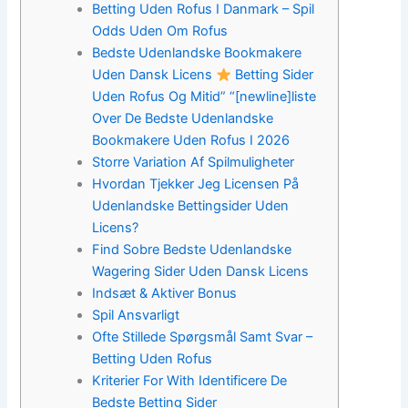
Betting Uden Rofus I Danmark – Spil
Odds Uden Om Rofus
Bedste Udenlandske Bookmakere
Uden Dansk Licens
Betting Sider
Uden Rofus Og Mitid” “[newline]liste
Over De Bedste Udenlandske
Bookmakere Uden Rofus I 2026
Storre Variation Af Spilmuligheter
Hvordan Tjekker Jeg Licensen På
Udenlandske Bettingsider Uden
Licens?
Find Sobre Bedste Udenlandske
Wagering Sider Uden Dansk Licens
Indsæt & Aktiver Bonus
Spil Ansvarligt
Ofte Stillede Spørgsmål Samt Svar –
Betting Uden Rofus
Kriterier For With Identificere De
Bedste Betting Sider