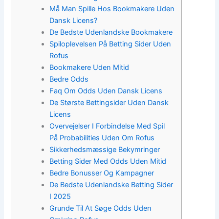
Må Man Spille Hos Bookmakere Uden
Dansk Licens?
De Bedste Udenlandske Bookmakere
Spiloplevelsen På Betting Sider Uden
Rofus
Bookmakere Uden Mitid
Bedre Odds
Faq Om Odds Uden Dansk Licens
De Største Bettingsider Uden Dansk
Licens
Overvejelser I Forbindelse Med Spil
På Probabilities Uden Om Rofus
Sikkerhedsmæssige Bekymringer
Betting Sider Med Odds Uden Mitid
Bedre Bonusser Og Kampagner
De Bedste Udenlandske Betting Sider
I 2025
Grunde Til At Søge Odds Uden