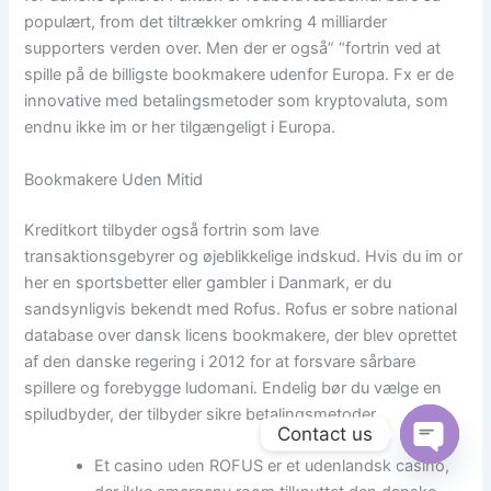
populært, from det tiltrækker omkring 4 milliarder
supporters verden over. Men der er også” “fortrin ved at
spille på de billigste bookmakere udenfor Europa. Fx er de
innovative med betalingsmetoder som kryptovaluta, som
endnu ikke im or her tilgængeligt i Europa.
Bookmakere Uden Mitid
Kreditkort tilbyder også fortrin som lave
transaktionsgebyrer og øjeblikkelige indskud. Hvis du im or
her en sportsbetter eller gambler i Danmark, er du
sandsynligvis bekendt med Rofus. Rofus er sobre national
database over dansk licens bookmakere, der blev oprettet
af den danske regering i 2012 for at forsvare sårbare
spillere og forebygge ludomani. Endelig bør du vælge en
spiludbyder, der tilbyder sikre betalingsmetoder.
Contact us
Et casino uden ROFUS er et udenlandsk casino,
Open
chaty