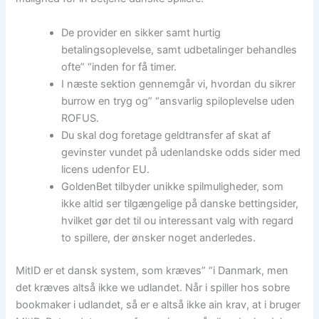
De provider en sikker samt hurtig
betalingsoplevelse, samt udbetalinger behandles
ofte” “inden for få timer.
I næste sektion gennemgår vi, hvordan du sikrer
burrow en tryg og” “ansvarlig spiloplevelse uden
ROFUS.
Du skal dog foretage geldtransfer af skat af
gevinster vundet på udenlandske odds sider med
licens udenfor EU.
GoldenBet tilbyder unikke spilmuligheder, som
ikke altid ser tilgængelige på danske bettingsider,
hvilket gør det til ou interessant valg with regard
to spillere, der ønsker noget anderledes.
MitID er et dansk system, som kræves” “i Danmark, men
det kræves altså ikke we udlandet. Når i spiller hos sobre
bookmaker i udlandet, så er e altså ikke ain krav, at i bruger