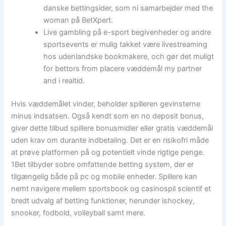
danske bettingsider, som ni samarbejder med the
woman på BetXpert.
Live gambling på e-sport begivenheder og andre
sportsevents er mulig takket være livestreaming
hos udenlandske bookmakere, och gør det muligt
for bettors from placere væddemål my partner
and i realtid.
Hvis væddemålet vinder, beholder spilleren gevinsterne
minus indsatsen. Også kendt som en no deposit bonus,
giver dette tilbud spillere bonusmidler eller gratis væddemål
uden krav om durante indbetaling. Det er en risikofri måde
at prøve platformen på og potentielt vinde rigtige penge.
1Bet tilbyder sobre omfattende betting system, der er
tilgængelig både på pc og mobile enheder. Spillere kan
nemt navigere mellem sportsbook og casinospil scientif et
bredt udvalg af betting funktioner, herunder ishockey,
snooker, fodbold, volleyball samt mere.