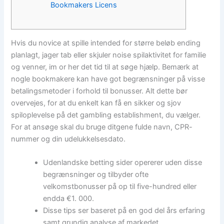
Bookmakers Licens
Hvis du novice at spille intended for større beløb ending
planlagt, jager tab eller skjuler noise spilaktivitet for familie
og venner, im or her det tid til at søge hjælp. Bemærk at
nogle bookmakere kan have got begrænsninger på visse
betalingsmetoder i forhold til bonusser. Alt dette bør
overvejes, for at du enkelt kan få en sikker og sjov
spiloplevelse på det gambling establishment, du vælger.
For at ansøge skal du bruge ditgene fulde navn, CPR-
nummer og din udelukkelsesdato.
Udenlandske betting sider opererer uden disse
begrænsninger og tilbyder ofte
velkomstbonusser på op til five-hundred eller
endda €1. 000.
Disse tips ser baseret på en god del års erfaring
samt grundig analyse af markedet.