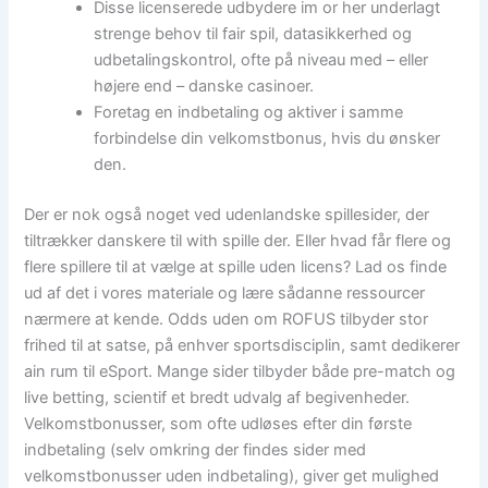
Disse licenserede udbydere im or her underlagt
strenge behov til fair spil, datasikkerhed og
udbetalingskontrol, ofte på niveau med – eller
højere end – danske casinoer.
Foretag en indbetaling og aktiver i samme
forbindelse din velkomstbonus, hvis du ønsker
den.
Der er nok også noget ved udenlandske spillesider, der
tiltrækker danskere til with spille der. Eller hvad får flere og
flere spillere til at vælge at spille uden licens? Lad os finde
ud af det i vores materiale og lære sådanne ressourcer
nærmere at kende. Odds uden om ROFUS tilbyder stor
frihed til at satse, på enhver sportsdisciplin, samt dedikerer
ain rum til eSport. Mange sider tilbyder både pre-match og
live betting, scientif et bredt udvalg af begivenheder.
Velkomstbonusser, som ofte udløses efter din første
indbetaling (selv omkring der findes sider med
velkomstbonusser uden indbetaling), giver get mulighed