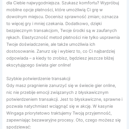
dla Ciebie najwygodniejsza. Szukasz komfortu? Wypróbuj
mobilne opcje płatności, które umożliwią Ci grę w
dowolnym miejscu. Docenisz sprawność zmian; oznacza
to więcej gry i mniej czekania. Dodatkowo, dzięki
bezpiecznym transakcjom, Twoje środki są w zaufanych
rękach. Elastyczność metod płatności nie tylko usprawnia
Twoje doświadczenie, ale także umożliwia ich
dostosowanie. Zanurz się i wybierz to, co Ci najbardziej
odpowiada – a kiedy to zrobisz, będziesz jeszcze bliżej
ekscytującego świata gier online!
Szybkie potwierdzenie transakcji
Gdy masz pragnienie zanurzyć się w świecie gier online,
nic nie przebije emocji związanych z błyskawicznym
potwierdzeniem transakcji. Jest to błyskawiczne, sprawne i
pozwala natychmiast wciągnąć się w akcję. W kasynie
Wingaga priorytetowo traktujemy Twoją przyjemność,
zapewniając bezawaryjne procesy. Oto, czego możesz się
spodziewać: