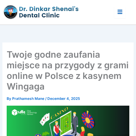
Skip
to
content
Twoje godne zaufania
miejsce na przygody z grami
online w Polsce z kasynem
Wingaga
By
Prathamesh Mane
/
December 4, 2025