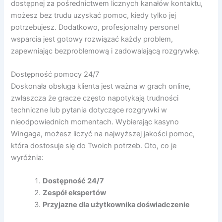
dostępnej za pośrednictwem licznych kanałów kontaktu,
możesz bez trudu uzyskać pomoc, kiedy tylko jej
potrzebujesz. Dodatkowo, profesjonalny personel
wsparcia jest gotowy rozwiązać każdy problem,
zapewniając bezproblemową i zadowalającą rozgrywkę.
Dostępność pomocy 24/7
Doskonała obsługa klienta jest ważna w grach online,
zwłaszcza że gracze często napotykają trudności
techniczne lub pytania dotyczące rozgrywki w
nieodpowiednich momentach. Wybierając kasyno
Wingaga, możesz liczyć na najwyższej jakości pomoc,
która dostosuje się do Twoich potrzeb. Oto, co je
wyróżnia:
Dostępność 24/7
Zespół ekspertów
Przyjazne dla użytkownika doświadczenie