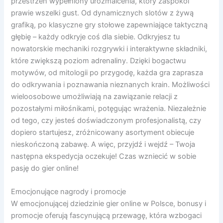
przestrzeń wypełniony urozmaicenia, który zaspokoi
prawie wszelki gust. Od dynamicznych slotów z żywą
grafiką, po klasyczne gry stołowe zapewniające taktyczną
głębię – każdy odkryje coś dla siebie. Odkryjesz tu
nowatorskie mechaniki rozgrywki i interaktywne składniki,
które zwiększą poziom adrenaliny. Dzięki bogactwu
motywów, od mitologii po przygodę, każda gra zaprasza
do odkrywania i poznawania nieznanych krain. Możliwości
wieloosobowe umożliwiają na zawiązanie relacji z
pozostałymi miłośnikami, potęgując wrażenia. Niezależnie
od tego, czy jesteś doświadczonym profesjonalistą, czy
dopiero startujesz, zróżnicowany asortyment obiecuje
nieskończoną zabawę. A więc, przyjdź i wejdź – Twoja
następna ekspedycja oczekuje! Czas wzniecić w sobie
pasję do gier online!
Emocjonujące nagrody i promocje
W emocjonującej dziedzinie gier online w Polsce, bonusy i
promocje oferują fascynującą przewagę, która wzbogaci