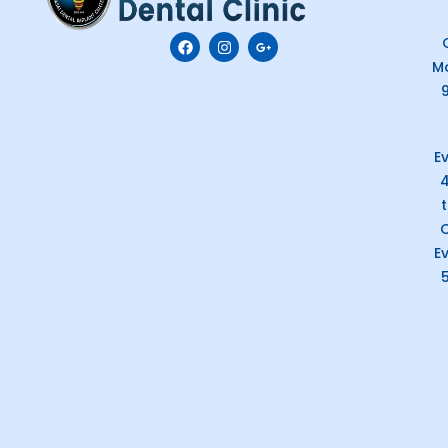
F
I
G
C
a
n
o
M
c
s
o
e
t
g
b
a
l
o
g
e
o
r
-
k
a
p
E
m
l
u
s
-
g
C
E