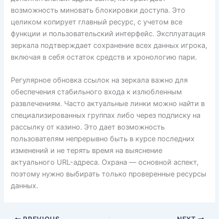
возможность миновать блокировки доступа. Это
целиком копирует главный ресурс, с учетом все
функции и пользовательский интерфейс. Эксплуатация
зеркала подтверждает сохранение всех данных игрока,
включая в себя остаток средств и хронологию пари.
Регулярное обновка ссылок на зеркала важно для
обеспечения стабильного входа к излюбленным
развлечениям. Часто актуальные линки можно найти в
специализированных группах либо через подписку на
рассылку от казино. Это дает возможность
пользователям непрерывно быть в курсе последних
изменений и не терять время на выяснение
актуального URL-адреса. Охрана — основной аспект,
поэтому нужно выбирать только проверенные ресурсы
данных.
PREVIOUS
NEXT