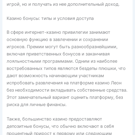
игрой, но и получать из нее дополнительный доход.
Казино бонусы: типы и условия доступа
В сфере интернет-казино привилегии занимают
основную функцию в завлечении и сохранении
игроков. Премии могут быть разнообразнейшими,
включая приветственных бонусов и заканчивая
лояльностными программами. Одним из наиболее
востребованных типов являются бездепы плюшки, что
дают возможность начинающим участникам
испробовать развлечения на платформе казино Леон
без необходимости вкладывать собственные средства.
Этот замечательный вариант оценить платформу, без
риска для личные финансы.
Также, большинство казино предоставляют
депозитные бонусы, что обычно включают в себя
процентный прирост к первому или следующим