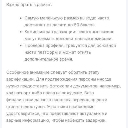
Важно брать в расчет:
Самую маленькую размер вывода: часто
достигает от десяти до 50 баксов.
Комиссии за транзакции: некоторые казино
могут взимать дополнительные комиссии.
Проверка профиля: требуется для основной
части платформ и может отнять
дополнительное время.
Особенное внимание следует обратить этапу
верификации. Для подтверждения персоны иногда
нужно предоставить фотокопии документов, например,
как паспорт либо права на вождение. Безо
финализации данного процесса перевод средств
станет недоступен. Участники необходимо
удостовериться, что представляют актуальные и
верные информацию, чтобы избежать задержек.