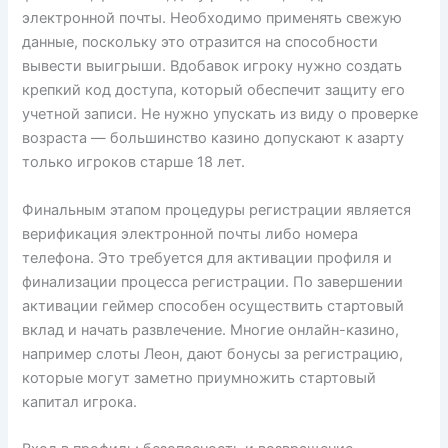
электронной почты. Необходимо применять свежую
данные, поскольку это отразится на способности
вывести выигрыши. Вдобавок игроку нужно создать
крепкий код доступа, который обеспечит защиту его
учетной записи. Не нужно упускать из виду о проверке
возраста — большинство казино допускают к азарту
только игроков старше 18 лет.
Финальным этапом процедуры регистрации является
верификация электронной почты либо номера
телефона. Это требуется для активации профиля и
финализации процесса регистрации. По завершении
активации геймер способен осуществить стартовый
вклад и начать развлечение. Многие онлайн-казино,
например слоты Леон, дают бонусы за регистрацию,
которые могут заметно приумножить стартовый
капитал игрока.