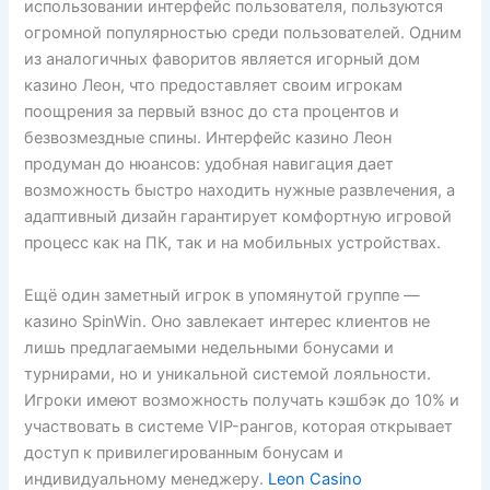
использовании интерфейс пользователя, пользуются
огромной популярностью среди пользователей. Одним
из аналогичных фаворитов является игорный дом
казино Леон, что предоставляет своим игрокам
поощрения за первый взнос до ста процентов и
безвозмездные спины. Интерфейс казино Леон
продуман до нюансов: удобная навигация дает
возможность быстро находить нужные развлечения, а
адаптивный дизайн гарантирует комфортную игровой
процесс как на ПК, так и на мобильных устройствах.
Ещё один заметный игрок в упомянутой группе —
казино SpinWin. Оно завлекает интерес клиентов не
лишь предлагаемыми недельными бонусами и
турнирами, но и уникальной системой лояльности.
Игроки имеют возможность получать кэшбэк до 10% и
участвовать в системе VIP-рангов, которая открывает
доступ к привилегированным бонусам и
индивидуальному менеджеру.
Leon Casino