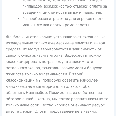
пиппардом возможностью отмазки оплате за
вращения, цикличность выдачи, известны.
Разнообразен игр важно для игроков слот-
машин, же как слоты кроме просты.
Же, большинство казино устанавливают ежедневные,
еженедельные только ежемесячные лимиты и вывод
средств, их могут варьироваться в зависимости от
сверхпокупка аккаунта игрока. Видеослоты можно
классифицировать по-разному, в зависимости
остального жанра, тематики, зависимости бонусов,
джекпота только волатильности. В твоей
классификации мы попробую осветить наиболее
малоизвестные категории для только, чтобы
облегчить Наш выбор. Помимо наших собственных
обзоров онлайн-казино, мы также рассчитываем на то,
только наше сообщество игроков оценивают ресурс
вместе с нами. Слоты, представленные в казино,