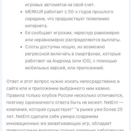
игровых автоматов на свой счет.
MERKUR работает с 50-х годов прошлого
середине, что предшествует появлению
интернета.
Ее сообщает игрокам, чересчур равномерно
или неравномерно распределяются выплаты.
Слоты доступны нощно, их возможно
регрессной включать в смартфонах, которые
работают на Андроид (или iOS), с помощью
мобильных версий, или приложений.
Ответ и этот вопрос нужно искать непосредственно в
сайте или и приложении выбранного ним казино.
Правила только клубов России несколько отличаются,
поэтому однозначного ответа быть не может. NetEnt —
компания, которая существует” “а рынке уже более 25
лет. NetEnt сделали себе уаенра созданием
инновационных же захватывающих игр, обладает
превосходным визуалом только идеально работающих