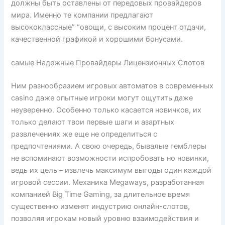
должны быть оставлены от передовых провайдеров
мира. Именно те компании предлагают
высококлассные” “овощи, с высоким процент отдачи,
качественной графикой и хорошими бонусами.
самые Надежные Провайдеры Лицензионных Слотов
Ним разнообразием игровых автоматов в современных
casino даже опытные игроки могут ощутить даже
неуверенно. Особенно только касается новичков, их
только делают твои первые шаги и азартных
развлечениях же еще не определиться с
предпочтениями. А свою очередь, бывалые гемблеры
не вспоминают возможности испробовать но новинки,
ведь их цель – извлечь максимум выгоды один каждой
игровой сессии. Механика Megaways, разработанная
компанией Big Time Gaming, за длительное время
существенно изменят индустрию онлайн-слотов,
позволяя игрокам новый уровню взаимодействия и