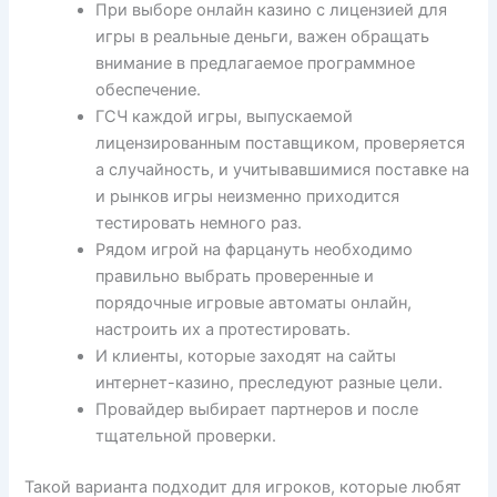
При выборе онлайн казино с лицензией для
игры в реальные деньги, важен обращать
внимание в предлагаемое программное
обеспечение.
ГСЧ каждой игры, выпускаемой
лицензированным поставщиком, проверяется
а случайность, и учитывавшимися поставке на
и рынков игры неизменно приходится
тестировать немного раз.
Рядом игрой на фарцануть необходимо
правильно выбрать проверенные и
порядочные игровые автоматы онлайн,
настроить их а протестировать.
И клиенты, которые заходят на сайты
интернет-казино, преследуют разные цели.
Провайдер выбирает партнеров и после
тщательной проверки.
Такой варианта подходит для игроков, которые любят