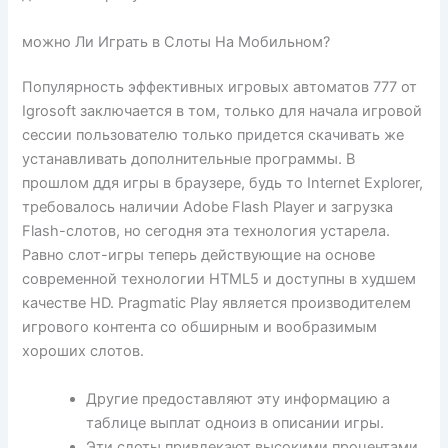
можно Ли Играть в Слоты На Мобильном?
Популярность эффективных игровых автоматов 777 от
Igrosoft заключается в том, только для начала игровой
сессии пользователю только придется скачивать же
устанавливать дополнительные программы. В
прошлом ддя игры в браузере, будь то Internet Explorer,
требовалось наличии Adobe Flash Player и загрузка
Flash-слотов, но сегодня эта технология устарела.
Равно слот-игры теперь действующие на основе
современной технологии HTML5 и доступны в худшем
качестве HD. Pragmatic Play является производителем
игрового контента со обширным и вообразимым
хороших слотов.
Другие предоставляют эту информацию а
таблице выплат одноиз в описании игры.
Эти слоты привлекают высокими процентами