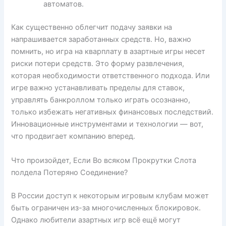
автоматов.
Как существенно облегчит подачу заявки на
напрашивается заработанных средств. Но, важно
помнить, но игра на кварплату в азартные игры несет
риски потери средств. Это форму развлечения,
которая необходимости ответственного подхода. Или
игре важно устанавливать пределы для ставок,
управлять банкроллом только играть осознанно,
только избежать негативных финансовых последствий.
Инновационные инструментами и технологии — вот,
что продвигает компанию вперед.
Что произойдет, Если Во всяком Прокрутки Слота
полдела Потеряно Соединение?
В России доступ к некоторым игровым клубам может
быть ограничен из-за многочисленных блокировок.
Однако любители азартных игр всё ещё могут