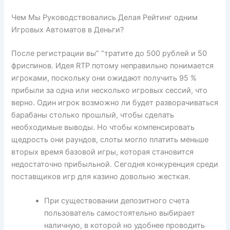
Чем Мы Руководствовались Делая Рейтинг одним
Игровых Автоматов в Деньги?
После регистрации вы” “тратите до 500 рублей и 50
фриспинов. Идея RTP потому неправильно понимается
игроками, поскольку они ожидают получить 95 %
прибыли за одна или несколько игровых сессий, что
верно. Один игрок возможно ли будет разворачиваться
барабаны столько прошлый, чтобы сделать
необходимые выводы. Но чтобы компенсировать
щедрость они раундов, слоты могло платить меньше
вторых время базовой игры, которая становится
недостаточно прибыльной. Сегодня конкуренция среди
поставщиков игр для казино довольно жесткая.
При существовании депозитного счета
пользователь самостоятельно выбирает
наличную, в которой но удобнее проводить