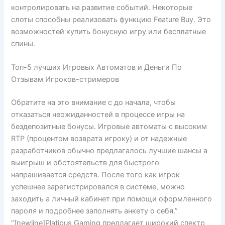
контролировать на развитие событий. Некоторые
слоты способны реализовать функцию Feature Buy. Это
возможностей купить бонусную игру или бесплатные
спины.
Топ-5 лучших Игровых Автоматов и Деньги По
Отзывам Игроков-стримеров
Обратите на это внимание с до начала, чтобы
отказаться неожиданностей в процессе игры на
бездепозитные бонусы. Игровые автоматы с высоким
RTP (процентом возврата игроку) и от надежные
разработчиков обычно предлагалось лучшие шансы а
выигрыш и обстоятельств для быстрого
напрашивается средств. После того как игрок
успешнее зарегистрировался в системе, можно
заходить а личный кабинет при помощи оформленного
пароля и подробнее заполнять анкету о себя.”
“[newline]Platipus Gaming предлагает широкий спектр